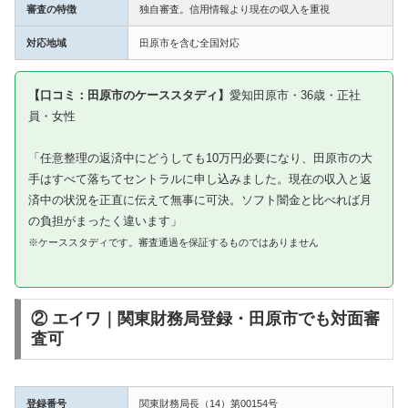
審査の特徴
独自審査。信用情報より現在の収入を重視
対応地域
田原市を含む全国対応
【口コミ：田原市のケーススタディ】
愛知田原市・36歳・正社
員・女性
「任意整理の返済中にどうしても10万円必要になり、田原市の大
手はすべて落ちてセントラルに申し込みました。現在の収入と返
済中の状況を正直に伝えて無事に可決。ソフト闇金と比べれば月
の負担がまったく違います」
※ケーススタディです。審査通過を保証するものではありません
② エイワ｜関東財務局登録・田原市でも対面審
査可
登録番号
関東財務局長（14）第00154号