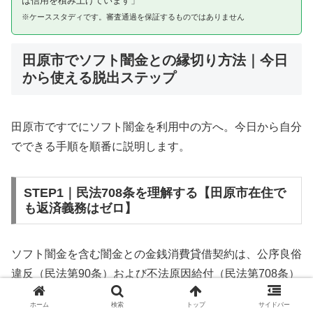
は信用を積み上げています」
※ケーススタディです。審査通過を保証するものではありません
田原市でソフト闇金との縁切り方法｜今日
から使える脱出ステップ
田原市ですでにソフト闇金を利用中の方へ。今日から自分
でできる手順を順番に説明します。
STEP1｜民法708条を理解する【田原市在住で
も返済義務はゼロ】
ソフト闇金を含む闇金との金銭消費貸借契約は、公序良俗
違反（民法第90条）および不法原因給付（民法第708条）
に該当するため、法的には無効です。田原市在住であって
ホーム
検索
トップ
サイドバー
も同様です。