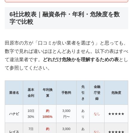
6社比較表｜融資条件・年利・危険度を数
字で比較
田原市の方が「口コミが良い業者を選ぼう」と思っても、
数字で見れば違いはほとんどありません。以下の表はすべ
て違法業者です。
どれだけ危険かを理解するための表
とし
て参照してください。
先
金融
基本
年利換
業者名
手数料
引
庁登
危険度
金利
算
き
録
10日
約
3,000
あ
ハナビ
なし
★★★★★
30%
1095%
円〜
り
7日
約
3,000
あ
レイス
なし
★★★★★