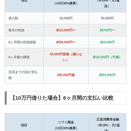
項目
（年18%・月1返
（10日30%換算）
済）
借入額
50,000円
50,000円
毎月の利息
約15,000円〜
約750円〜
6ヶ月間の利息総額
約90,000円〜
約4,500円
50,000円前後（減らな
6ヶ月後の残債
約25,000円（半減）
い）
完済までの合計支払
200,000円超
約54,000円
額
【10万円借りた場合】6ヶ月間の支払い比較
正規消費者金融
ソフト闇金
項目
（年18%・月1返
（10日30%換算）
済）