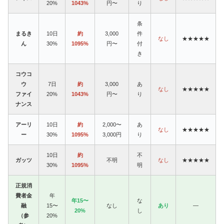
20%
1043%
円〜
り
条
まるき
10日
約
3,000
件
なし
★★★★★
ん
30%
1095%
円〜
付
き
コウコ
ウ
7日
約
3,000
あ
なし
★★★★★
ファイ
20%
1043%
円〜
り
ナンス
アーリ
10日
約
2,000〜
あ
なし
★★★★★
ー
30%
1095%
3,000円
り
10日
約
不
ガッツ
不明
なし
★★★★★
30%
1095%
明
正規消
費者金
年
年15〜
な
融
15〜
なし
あり
—
20%
し
（参
20%