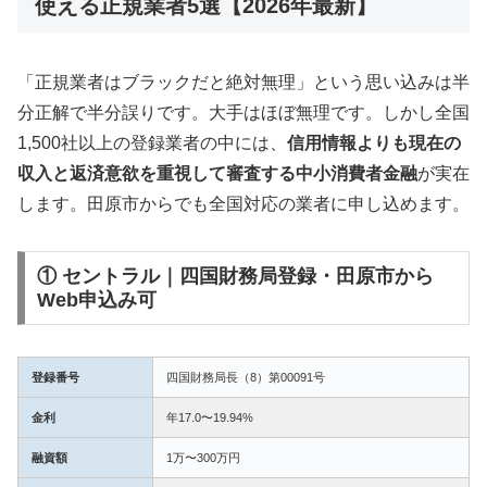
使える正規業者5選【2026年最新】
「正規業者はブラックだと絶対無理」という思い込みは半
分正解で半分誤りです。大手はほぼ無理です。しかし全国
1,500社以上の登録業者の中には、
信用情報よりも現在の
収入と返済意欲を重視して審査する中小消費者金融
が実在
します。田原市からでも全国対応の業者に申し込めます。
① セントラル｜四国財務局登録・田原市から
Web申込み可
登録番号
四国財務局長（8）第00091号
金利
年17.0〜19.94%
融資額
1万〜300万円