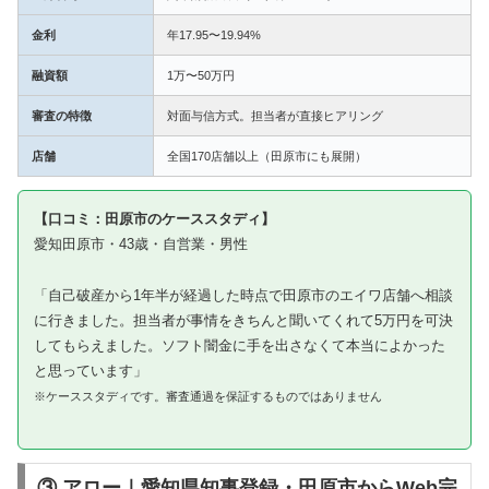
金利
年17.95〜19.94%
融資額
1万〜50万円
審査の特徴
対面与信方式。担当者が直接ヒアリング
店舗
全国170店舗以上（田原市にも展開）
【口コミ：田原市のケーススタディ】
愛知田原市・43歳・自営業・男性
「自己破産から1年半が経過した時点で田原市のエイワ店舗へ相談
に行きました。担当者が事情をきちんと聞いてくれて5万円を可決
してもらえました。ソフト闇金に手を出さなくて本当によかった
と思っています」
※ケーススタディです。審査通過を保証するものではありません
③ アロー｜愛知県知事登録・田原市からWeb完