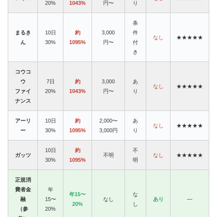
20%
1043%
円〜
り
条
まるき
10日
約
3,000
件
なし
★★★★★
ん
30%
1095%
円〜
付
き
コウコ
ウ
7日
約
3,000
あ
なし
★★★★★
ファイ
20%
1043%
円〜
り
ナンス
アーリ
10日
約
2,000〜
あ
なし
★★★★★
ー
30%
1095%
3,000円
り
10日
約
不
ガッツ
不明
なし
★★★★★
30%
1095%
明
正規消
費者金
年
年15〜
な
融
15〜
なし
あり
—
20%
し
（参
20%