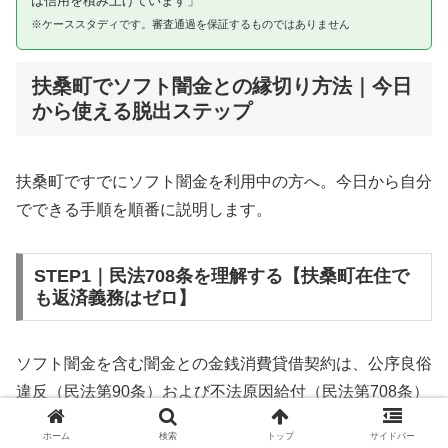
は信用を積み上げています」
※ケーススタディです。審査通過を保証するものではありません
扶桑町でソフト闇金との縁切り方法｜今日
から使える脱出ステップ
扶桑町ですでにソフト闇金を利用中の方へ。今日から自分
でできる手順を順番に説明します。
STEP1｜民法708条を理解する【扶桑町在住で
も返済義務はゼロ】
ソフト闇金を含む闇金との金銭消費貸借契約は、公序良俗
違反（民法第90条）および不法原因給付（民法第708条）
に該当するため、法的には無効です。扶桑町在住であって
ホーム
検索
トップ
サイドバー
も同様です。