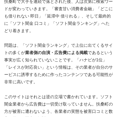
扶桑町で大手を連続で落とされた後、人は次第に検索ワー
ドが変わっていきます。「審査甘い消費者金融」「どこに
も借りれない 即日」「延滞中 借りれる」、そして最終的
に「ソフト闇金 口コミ」「ソフト闇金ランキング」へた
どり着きます。
問題は、「ソフト闇金ランキング」で上位に出てくるサイ
トの多くが
業者側の自演・広告費による掲載
であるという
事実が広く知られていないことです。「ハナビが1位」
「レイスが対応良い」という情報は、その業者が自分のサ
ービスに誘導するために作ったコンテンツである可能性が
非常に高いです。
このサイトはそれとは逆の立場で書かれています。ソフト
闇金業者から広告費は一切受け取っていません。扶桑町の
方が被害に遭わないよう、各業者の実態を被害口コミと数