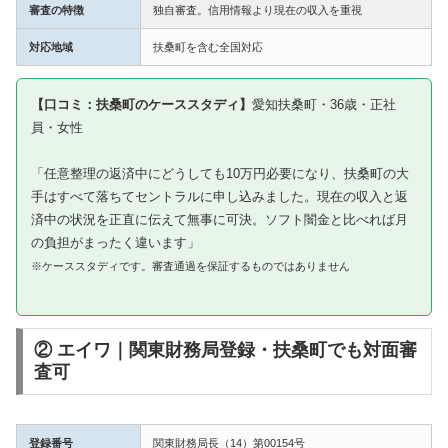
審査の特徴
独自審査。信用情報より現在の収入を重視
対応地域
扶桑町を含む全国対応
【口コミ：扶桑町のケーススタディ】
愛知扶桑町・36歳・正社
員・女性
「任意整理の返済中にどうしても10万円必要になり、扶桑町の大
手はすべて落ちてセントラルに申し込みました。現在の収入と返
済中の状況を正直に伝えて無事に可決。ソフト闇金と比べれば月
の負担がまったく違います」
※ケーススタディです。審査通過を保証するものではありません
② エイワ｜関東財務局登録・扶桑町でも対面審
査可
登録番号
関東財務局長（14）第00154号