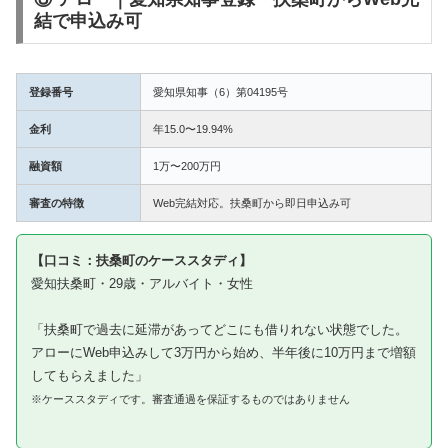
結で申込み可
登録番号
愛知県知事（6）第04195号
金利
年15.0〜19.94%
融資額
1万〜200万円
審査の特徴
Web完結対応。扶桑町から即日申込み可
【口コミ：扶桑町のケーススタディ】
愛知扶桑町・29歳・アルバイト・女性
「扶桑町で過去に延滞があってどこにも借りれない状態でした。
アローにWeb申込みして3万円から始め、半年後に10万円まで増額
してもらえました」
※ケーススタディです。審査通過を保証するものではありません