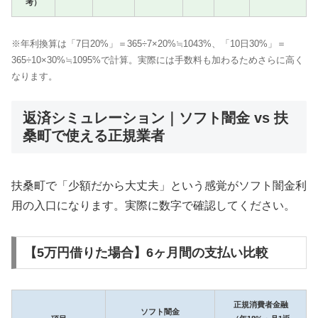
考）
※年利換算は「7日20%」＝365÷7×20%≒1043%、「10日30%」＝
365÷10×30%≒1095%で計算。実際には手数料も加わるためさらに高く
なります。
返済シミュレーション｜ソフト闇金 vs 扶
桑町で使える正規業者
扶桑町で「少額だから大丈夫」という感覚がソフト闇金利
用の入口になります。実際に数字で確認してください。
【5万円借りた場合】6ヶ月間の支払い比較
正規消費者金融
ソフト闇金