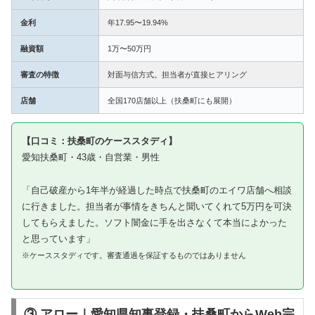
金利
年17.95〜19.94%
融資額
1万〜50万円
審査の特徴
対面与信方式。担当者が直接ヒアリング
店舗
全国170店舗以上（扶桑町にも展開）
【口コミ：扶桑町のケーススタディ】
愛知扶桑町・43歳・自営業・男性
「自己破産から1年半が経過した時点で扶桑町のエイワ店舗へ相談
に行きました。担当者が事情をきちんと聞いてくれて5万円を可決
してもらえました。ソフト闇金に手を出さなくて本当によかった
と思っています」
※ケーススタディです。審査通過を保証するものではありません
③ アロー｜愛知県知事登録・扶桑町からWeb完