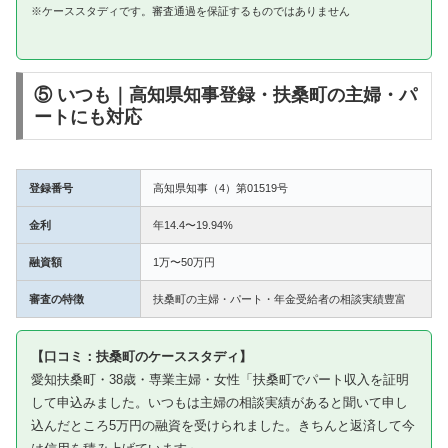
※ケーススタディです。審査通過を保証するものではありません
⑤ いつも｜高知県知事登録・扶桑町の主婦・パ
ートにも対応
登録番号
高知県知事（4）第01519号
金利
年14.4〜19.94%
融資額
1万〜50万円
審査の特徴
扶桑町の主婦・パート・年金受給者の相談実績豊富
【口コミ：扶桑町のケーススタディ】
愛知扶桑町・38歳・専業主婦・女性「扶桑町でパート収入を証明
して申込みました。いつもは主婦の相談実績があると聞いて申し
込んだところ5万円の融資を受けられました。きちんと返済して今