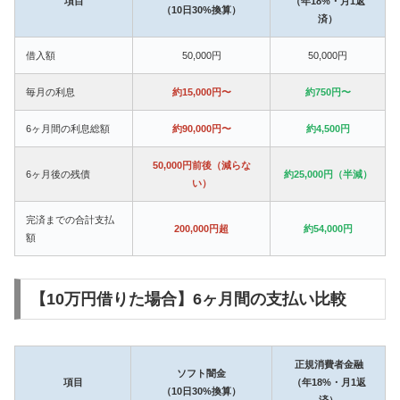
項目
（年18%・月1返
（10日30%換算）
済）
借入額
50,000円
50,000円
毎月の利息
約15,000円〜
約750円〜
6ヶ月間の利息総額
約90,000円〜
約4,500円
50,000円前後（減らな
6ヶ月後の残債
約25,000円（半減）
い）
完済までの合計支払
200,000円超
約54,000円
額
【10万円借りた場合】6ヶ月間の支払い比較
正規消費者金融
ソフト闇金
項目
（年18%・月1返
（10日30%換算）
済）