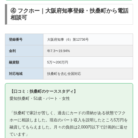
④ フクホー｜大阪府知事登録・扶桑町から電話
相談可
登録番号
大阪府知事（6）第12736号
金利
年7.3〜19.94%
融資額
5万〜200万円
対応地域
扶桑町を含む全国対応
【口コミ：扶桑町のケーススタディ】
愛知扶桑町・51歳・パート・女性
「扶桑町で家計が苦しく、過去にカードの滞納がある状態でフク
ホーに相談しました。現在のパート収入を説明したところ5万円を
融資してもらえました。月々の負担は2,000円以下で計画的に返せ
ています」