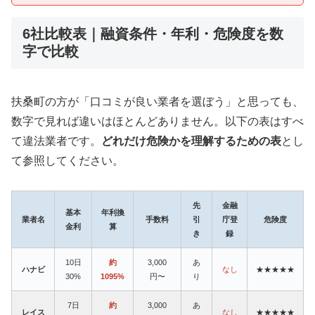
6社比較表｜融資条件・年利・危険度を数
字で比較
扶桑町の方が「口コミが良い業者を選ぼう」と思っても、
数字で見れば違いはほとんどありません。以下の表はすべ
て違法業者です。
どれだけ危険かを理解するための表
とし
て参照してください。
先
金融
基本
年利換
業者名
手数料
引
庁登
危険度
金利
算
き
録
10日
約
3,000
あ
ハナビ
なし
★★★★★
30%
1095%
円〜
り
7日
約
3,000
あ
レイス
なし
★★★★★