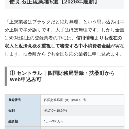
使える正規業者5選【2026年最新】
「正規業者はブラックだと絶対無理」という思い込みは半
分正解で半分誤りです。大手はほぼ無理です。しかし全国
1,500社以上の登録業者の中には、
信用情報よりも現在の
収入と返済意欲を重視して審査する中小消費者金融
が実在
します。扶桑町からでも全国対応の業者に申し込めます。
① セントラル｜四国財務局登録・扶桑町から
Web申込み可
登録番号
四国財務局長（8）第00091号
金利
年17.0〜19.94%
融資額
1万〜300万円