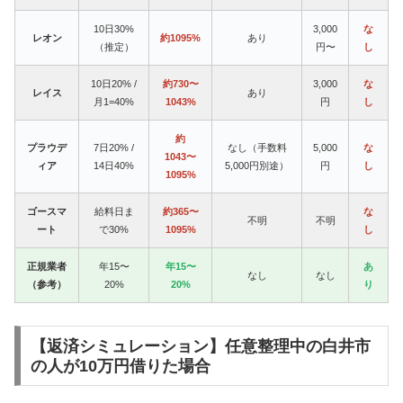
10日30%
3,000
な
レオン
約1095%
あり
（推定）
円〜
し
10日20% /
約730〜
3,000
な
レイス
あり
月1=40%
1043%
円
し
約
プラウデ
7日20% /
なし（手数料
5,000
な
1043〜
ィア
14日40%
5,000円別途）
円
し
1095%
ゴースマ
給料日ま
約365〜
な
不明
不明
ート
で30%
1095%
し
正規業者
年15〜
年15〜
あ
なし
なし
（参考）
20%
20%
り
【返済シミュレーション】任意整理中の白井市
の人が10万円借りた場合