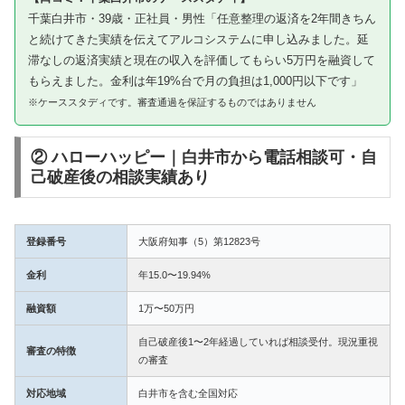
千葉白井市・39歳・正社員・男性「任意整理の返済を2年間きちん
と続けてきた実績を伝えてアルコシステムに申し込みました。延
滞なしの返済実績と現在の収入を評価してもらい5万円を融資して
もらえました。金利は年19%台で月の負担は1,000円以下です」
※ケーススタディです。審査通過を保証するものではありません
② ハローハッピー｜白井市から電話相談可・自
己破産後の相談実績あり
登録番号
大阪府知事（5）第12823号
金利
年15.0〜19.94%
融資額
1万〜50万円
自己破産後1〜2年経過していれば相談受付。現況重視
審査の特徴
の審査
対応地域
白井市を含む全国対応