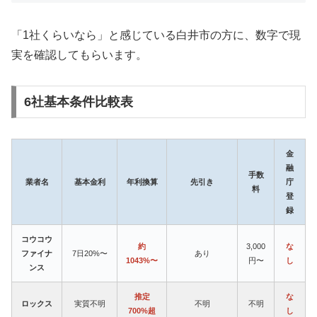
「1社くらいなら」と感じている白井市の方に、数字で現
実を確認してもらいます。
6社基本条件比較表
金
融
手数
業者名
基本金利
年利換算
先引き
庁
料
登
録
コウコウ
約
3,000
な
ファイナ
7日20%〜
あり
1043%〜
円〜
し
ンス
推定
な
ロックス
実質不明
不明
不明
700%超
し