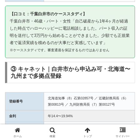
【口コミ：千葉白井市のケーススタディ】
千葉白井市・46歳・パート・女性「自己破産から1年4ヶ月が経過
した時点でハローハッピーに電話相談しました。パート収入の証
明を送付して3万円から始めることができました。少額でも正規業
者で返済実績を積めるのが大事だと実感しています」
※ケーススタディです。審査通過を保証するものではありません
③ キャネット｜白井市から申込み可・北海道〜
九州まで多拠点登録
北海道知事（8）石第02857号 ／ 近畿財務局長（6）
登録番号
第00813号 ／ 九州財務局長（7）第00127号
金利
年14.4〜19.94%
融資額
1万〜50万円
ホーム
検索
トップ
サイドバー
3拠点登録の信頼性。白井市からWEB完結で申込み可