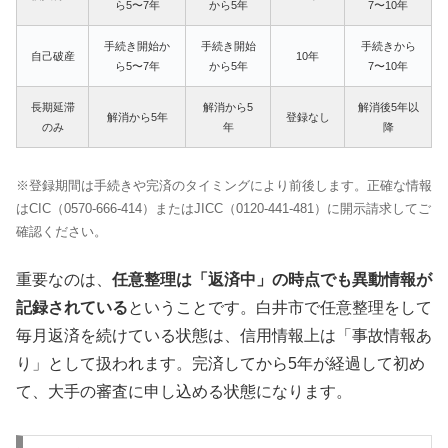
ら5〜7年
から5年
7〜10年
手続き開始か
手続き開始
手続きから
自己破産
10年
ら5〜7年
から5年
7〜10年
長期延滞
解消から5
解消後5年以
解消から5年
登録なし
のみ
年
降
※登録期間は手続きや完済のタイミングにより前後します。正確な情報
はCIC（0570-666-414）またはJICC（0120-441-481）に開示請求してご
確認ください。
重要なのは、
任意整理は「返済中」の時点でも異動情報が
記録されている
ということです。白井市で任意整理をして
毎月返済を続けている状態は、信用情報上は「事故情報あ
り」として扱われます。完済してから5年が経過して初め
て、大手の審査に申し込める状態になります。