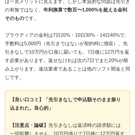
は一見メリットに見えます。しかし本質的な問題は先引き
の有無ではなく、
年利換算で数百〜1,000%を超える金利
そのもの
です。
プラウディアの金利は7日20%・10日30%・14日40%で、
手数料は5,000円（先引きではないが契約時に徴収）。先
引きなしで10万円が口座に届いても、7日後に12万円を返
す必要があります。返せなければ次の7日でまた20%が積
み上がります。違法業者であることは他のソフト闇金と同
じです。
【良い口コミ】「先引きなしで申込額そのまま振り
込まれた。良心的」
【注意点・論破】
先引きなしは返済時の請求額には
一切影響しません。10万円借りて7日後に12万円返す