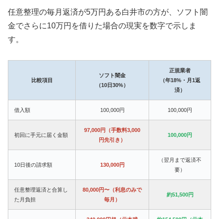
任意整理の毎月返済が5万円ある白井市の方が、ソフト闇
金でさらに10万円を借りた場合の現実を数字で示しま
す。
正規業者
ソフト闇金
比較項目
（年18%・月1返
（10日30%）
済）
借入額
100,000円
100,000円
97,000円（手数料3,000
初回に手元に届く金額
100,000円
円先引き）
（翌月まで返済不
10日後の請求額
130,000円
要）
任意整理返済と合算し
80,000円〜（利息のみで
約51,500円
た月負担
毎月）