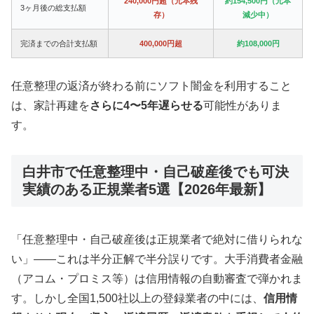
240,000円超（元本残
約154,500円（元本
3ヶ月後の総支払額
存）
減少中）
完済までの合計支払額
400,000円超
約108,000円
任意整理の返済が終わる前にソフト闇金を利用すること
は、家計再建を
さらに4〜5年遅らせる
可能性がありま
す。
白井市で任意整理中・自己破産後でも可決
実績のある正規業者5選【2026年最新】
「任意整理中・自己破産後は正規業者で絶対に借りられな
い」——これは半分正解で半分誤りです。大手消費者金融
（アコム・プロミス等）は信用情報の自動審査で弾かれま
す。しかし全国1,500社以上の登録業者の中には、
信用情