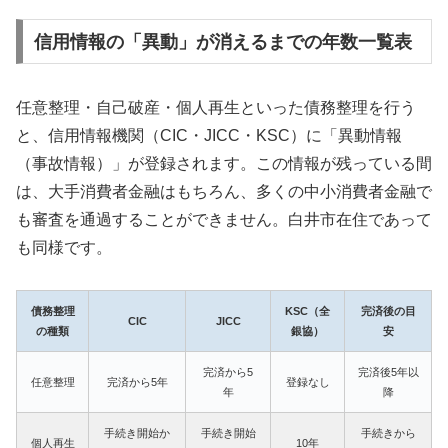
信用情報の「異動」が消えるまでの年数一覧表
任意整理・自己破産・個人再生といった債務整理を行う
と、信用情報機関（CIC・JICC・KSC）に「異動情報
（事故情報）」が登録されます。この情報が残っている間
は、大手消費者金融はもちろん、多くの中小消費者金融で
も審査を通過することができません。白井市在住であって
も同様です。
債務整理
KSC（全
完済後の目
CIC
JICC
の種類
銀協）
安
完済から5
完済後5年以
任意整理
完済から5年
登録なし
年
降
手続き開始か
手続き開始
手続きから
個人再生
10年