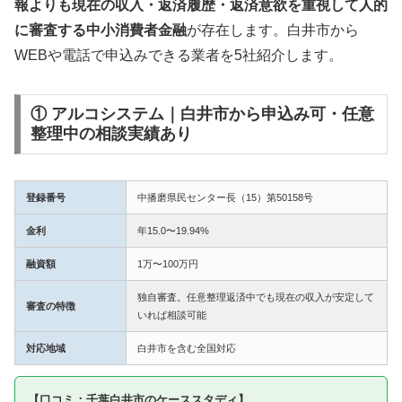
報よりも現在の収入・返済履歴・返済意欲を重視して人的
に審査する中小消費者金融
が存在します。白井市から
WEBや電話で申込みできる業者を5社紹介します。
① アルコシステム｜白井市から申込み可・任意
整理中の相談実績あり
登録番号
中播磨県民センター長（15）第50158号
金利
年15.0〜19.94%
融資額
1万〜100万円
独自審査。任意整理返済中でも現在の収入が安定して
審査の特徴
いれば相談可能
対応地域
白井市を含む全国対応
【口コミ：千葉白井市のケーススタディ】