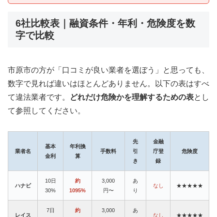
6社比較表｜融資条件・年利・危険度を数
字で比較
市原市の方が「口コミが良い業者を選ぼう」と思っても、
数字で見れば違いはほとんどありません。以下の表はすべ
て違法業者です。
どれだけ危険かを理解するための表
とし
て参照してください。
先
金融
基本
年利換
業者名
手数料
引
庁登
危険度
金利
算
き
録
10日
約
3,000
あ
ハナビ
なし
★★★★★
30%
1095%
円〜
り
7日
約
3,000
あ
レイス
なし
★★★★★