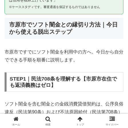
は信用を積み上げています」
※ケーススタディです。審査通過を保証するものではありません
市原市でソフト闇金との縁切り方法｜今日
から使える脱出ステップ
市原市ですでにソフト闇金を利用中の方へ。今日から自分
でできる手順を順番に説明します。
STEP1｜民法708条を理解する【市原市在住で
も返済義務はゼロ】
ソフト闇金を含む闇金との金銭消費貸借契約は、公序良俗
違反（民法第90条）および不法原因給付（民法第708条）
に該当するため、法的には無効です。市原市在住であって
ホーム
検索
トップ
サイドバー
も同様です。