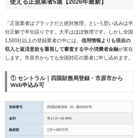
使える正規業者5選【2026年最新】
「正規業者はブラックだと絶対無理」という思い込みは半
分正解で半分誤りです。大手はほぼ無理です。しかし全国
1,500社以上の登録業者の中には、
信用情報よりも現在の
収入と返済意欲を重視して審査する中小消費者金融
が実在
します。市原市からでも全国対応の業者に申し込めます。
① セントラル｜四国財務局登録・市原市から
Web申込み可
登録番号
四国財務局長（8）第00091号
金利
年17.0〜19.94%
融資額
1万〜300万円