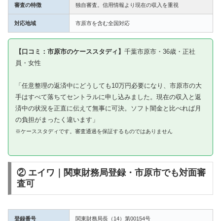
審査の特徴
独自審査。信用情報より現在の収入を重視
対応地域
市原市を含む全国対応
【口コミ：市原市のケーススタディ】
千葉市原市・36歳・正社
員・女性
「任意整理の返済中にどうしても10万円必要になり、市原市の大
手はすべて落ちてセントラルに申し込みました。現在の収入と返
済中の状況を正直に伝えて無事に可決。ソフト闇金と比べれば月
の負担がまったく違います」
※ケーススタディです。審査通過を保証するものではありません
② エイワ｜関東財務局登録・市原市でも対面審
査可
登録番号
関東財務局長（14）第00154号