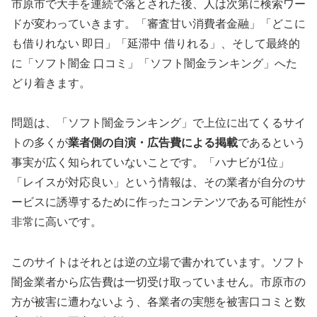
市原市で大手を連続で落とされた後、人は次第に検索ワー
ドが変わっていきます。「審査甘い消費者金融」「どこに
も借りれない 即日」「延滞中 借りれる」、そして最終的
に「ソフト闇金 口コミ」「ソフト闇金ランキング」へた
どり着きます。
問題は、「ソフト闇金ランキング」で上位に出てくるサイ
トの多くが
業者側の自演・広告費による掲載
であるという
事実が広く知られていないことです。「ハナビが1位」
「レイスが対応良い」という情報は、その業者が自分のサ
ービスに誘導するために作ったコンテンツである可能性が
非常に高いです。
このサイトはそれとは逆の立場で書かれています。ソフト
闇金業者から広告費は一切受け取っていません。市原市の
方が被害に遭わないよう、各業者の実態を被害口コミと数