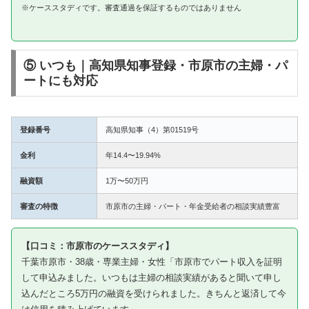
※ケーススタディです。審査通過を保証するものではありません
⑤ いつも｜高知県知事登録・市原市の主婦・パ
ートにも対応
登録番号
高知県知事（4）第01519号
金利
年14.4〜19.94%
融資額
1万〜50万円
審査の特徴
市原市の主婦・パート・年金受給者の相談実績豊富
【口コミ：市原市のケーススタディ】
千葉市原市・38歳・専業主婦・女性「市原市でパート収入を証明
して申込みました。いつもは主婦の相談実績があると聞いて申し
込んだところ5万円の融資を受けられました。きちんと返済して今