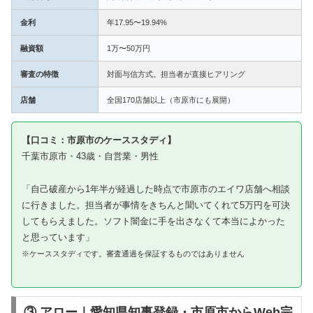
金利
年17.95〜19.94%
融資額
1万〜50万円
審査の特徴
対面与信方式。担当者が直接ヒアリング
店舗
全国170店舗以上（市原市にも展開）
【口コミ：市原市のケーススタディ】
千葉市原市・43歳・自営業・男性
「自己破産から1年半が経過した時点で市原市のエイワ店舗へ相談
に行きました。担当者が事情をきちんと聞いてくれて5万円を可決
してもらえました。ソフト闇金に手を出さなくて本当によかった
と思っています」
※ケーススタディです。審査通過を保証するものではありません
③ アロー｜愛知県知事登録・市原市からWeb完