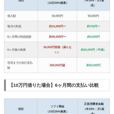
項目
（年18%・月1返
（10日30%換算）
済）
借入額
50,000円
50,000円
毎月の利息
約15,000円〜
約750円〜
6ヶ月間の利息総額
約90,000円〜
約4,500円
50,000円前後（減らな
6ヶ月後の残債
約25,000円（半減）
い）
完済までの合計支払
200,000円超
約54,000円
額
【10万円借りた場合】6ヶ月間の支払い比較
正規消費者金融
ソフト闇金
項目
（年18%・月1返
（10日30%換算）
済）