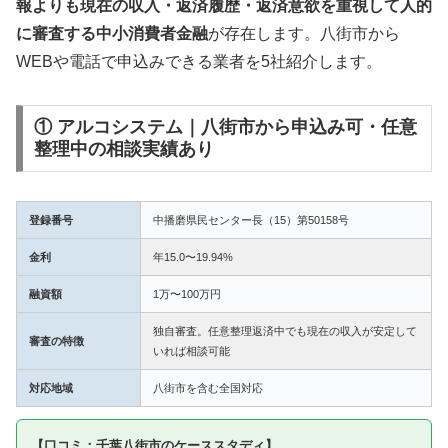
報よりも現在の収入・返済履歴・返済意欲を重視して人的
に審査する中小消費者金融
が存在します。八街市から
WEBや電話で申込みできる業者を5社紹介します。
① アルコシステム｜八街市から申込み可・任意
整理中の相談実績あり
登録番号
中播磨県民センター長（15）第50158号
金利
年15.0〜19.94%
融資額
1万〜100万円
独自審査。任意整理返済中でも現在の収入が安定して
審査の特徴
いれば相談可能
対応地域
八街市を含む全国対応
【口コミ：千葉八街市のケーススタディ】