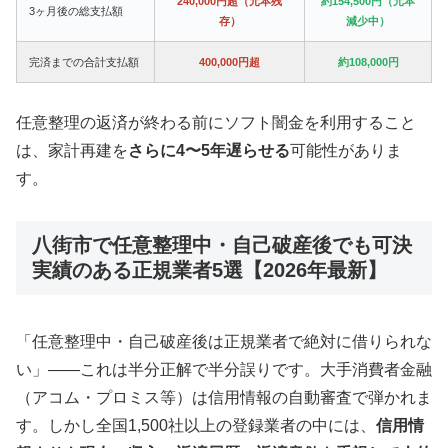
240,000円超（元本残
約154,500円（元本
3ヶ月後の総支払額
存）
減少中）
完済までの合計支払額
400,000円超
約108,000円
任意整理の返済が終わる前にソフト闇金を利用すること
は、家計再建を
さらに4〜5年遅らせる
可能性がありま
す。
八街市で任意整理中・自己破産後でも可決
実績のある正規業者5選【2026年最新】
「任意整理中・自己破産後は正規業者で絶対に借りられな
い」——これは半分正解で半分誤りです。大手消費者金融
（アコム・プロミス等）は信用情報の自動審査で弾かれま
す。しかし全国1,500社以上の登録業者の中には、
信用情