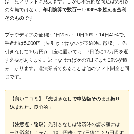
は一見メリットに見えます。しかし本質的な問題は先引き
の有無ではなく、
年利換算で数百〜1,000%を超える金利
そのもの
です。
プラウディアの金利は7日20%・10日30%・14日40%で、
手数料は5,000円（先引きではないが契約時に徴収）。先
引きなしで10万円が口座に届いても、7日後に12万円を返
す必要があります。返せなければ次の7日でまた20%が積
み上がります。違法業者であることは他のソフト闇金と同
じです。
【良い口コミ】「先引きなしで申込額そのまま振り
込まれた。良心的」
【注意点・論破】
先引きなしは返済時の請求額には
一切影響しません。10万円借りて7日後に12万円返す