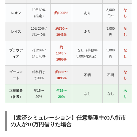
10日30%
3,000
な
レオン
約1095%
あり
（推定）
円〜
し
10日20% /
約730〜
3,000
な
レイス
あり
月1=40%
1043%
円
し
約
プラウデ
7日20% /
なし（手数料
5,000
な
1043〜
ィア
14日40%
5,000円別途）
円
し
1095%
ゴースマ
給料日ま
約365〜
な
不明
不明
ート
で30%
1095%
し
正規業者
年15〜
年15〜
あ
なし
なし
（参考）
20%
20%
り
【返済シミュレーション】任意整理中の八街市
の人が10万円借りた場合