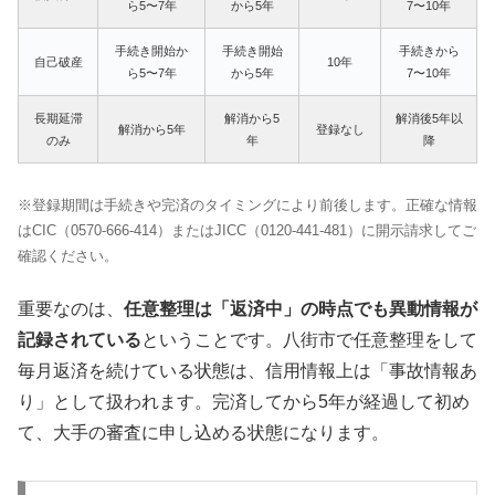
ら5〜7年
から5年
7〜10年
手続き開始か
手続き開始
手続きから
自己破産
10年
ら5〜7年
から5年
7〜10年
長期延滞
解消から5
解消後5年以
解消から5年
登録なし
のみ
年
降
※登録期間は手続きや完済のタイミングにより前後します。正確な情報
はCIC（0570-666-414）またはJICC（0120-441-481）に開示請求してご
確認ください。
重要なのは、
任意整理は「返済中」の時点でも異動情報が
記録されている
ということです。八街市で任意整理をして
毎月返済を続けている状態は、信用情報上は「事故情報あ
り」として扱われます。完済してから5年が経過して初め
て、大手の審査に申し込める状態になります。