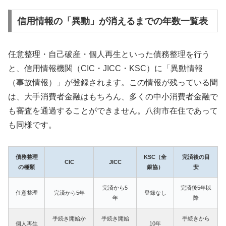
信用情報の「異動」が消えるまでの年数一覧表
任意整理・自己破産・個人再生といった債務整理を行う
と、信用情報機関（CIC・JICC・KSC）に「異動情報
（事故情報）」が登録されます。この情報が残っている間
は、大手消費者金融はもちろん、多くの中小消費者金融で
も審査を通過することができません。八街市在住であって
も同様です。
債務整理
KSC（全
完済後の目
CIC
JICC
の種類
銀協）
安
完済から5
完済後5年以
任意整理
完済から5年
登録なし
年
降
手続き開始か
手続き開始
手続きから
個人再生
10年