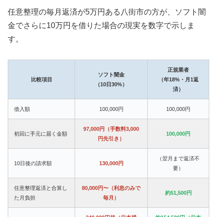
任意整理の毎月返済が5万円ある八街市の方が、ソフト闇
金でさらに10万円を借りた場合の現実を数字で示しま
す。
正規業者
ソフト闇金
比較項目
（年18%・月1返
（10日30%）
済）
借入額
100,000円
100,000円
97,000円（手数料3,000
初回に手元に届く金額
100,000円
円先引き）
（翌月まで返済不
10日後の請求額
130,000円
要）
任意整理返済と合算し
80,000円〜（利息のみで
約51,500円
た月負担
毎月）