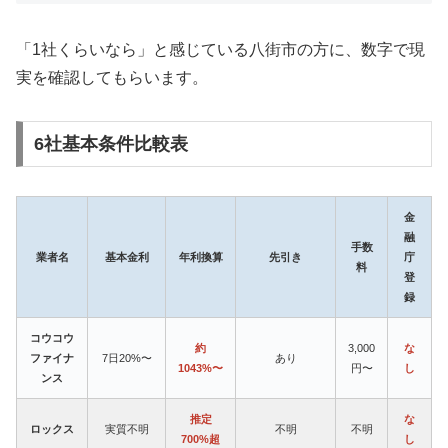
「1社くらいなら」と感じている八街市の方に、数字で現
実を確認してもらいます。
6社基本条件比較表
金
融
手数
業者名
基本金利
年利換算
先引き
庁
料
登
録
コウコウ
約
3,000
な
ファイナ
7日20%〜
あり
1043%〜
円〜
し
ンス
推定
な
ロックス
実質不明
不明
不明
700%超
し