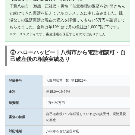
千葉八街市・39歳・正社員・男性「任意整理の返済を2年間きちん
と続けてきた実績を伝えてアルコシステムに申し込みました。延
滞なしの返済実績と現在の収入を評価してもらい5万円を融資して
もらえました。金利は年19%台で月の負担は1,000円以下です」
※ケーススタディです。審査通過を保証するものではありません
② ハローハッピー｜八街市から電話相談可・自
己破産後の相談実績あり
登録番号
大阪府知事（5）第12823号
金利
年15.0〜19.94%
融資額
1万〜50万円
自己破産後1〜2年経過していれば相談受付。現況重視
審査の特徴
の審査
対応地域
八街市を含む全国対応