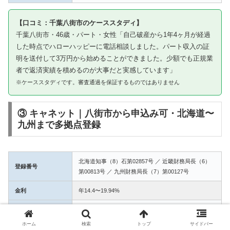
【口コミ：千葉八街市のケーススタディ】
千葉八街市・46歳・パート・女性「自己破産から1年4ヶ月が経過
した時点でハローハッピーに電話相談しました。パート収入の証
明を送付して3万円から始めることができました。少額でも正規業
者で返済実績を積めるのが大事だと実感しています」
※ケーススタディです。審査通過を保証するものではありません
③ キャネット｜八街市から申込み可・北海道〜
九州まで多拠点登録
北海道知事（8）石第02857号 ／ 近畿財務局長（6）
登録番号
第00813号 ／ 九州財務局長（7）第00127号
金利
年14.4〜19.94%
融資額
1万〜50万円
ホーム
検索
トップ
サイドバー
3拠点登録の信頼性。八街市からWEB完結で申込み可