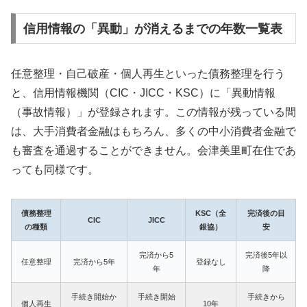
信用情報の「異動」が消えるまでの年数一覧表
任意整理・自己破産・個人再生といった債務整理を行う
と、信用情報機関（CIC・JICC・KSC）に「異動情報
（事故情報）」が登録されます。この情報が残っている間
は、大手消費者金融はもちろん、多くの中小消費者金融で
も審査を通過することができません。会津美里町在住であ
っても同様です。
債務整理
KSC（全
完済後の目
CIC
JICC
の種類
銀協）
安
完済から5
完済後5年以
任意整理
完済から5年
登録なし
年
降
手続き開始か
手続き開始
手続きから
個人再生
10年