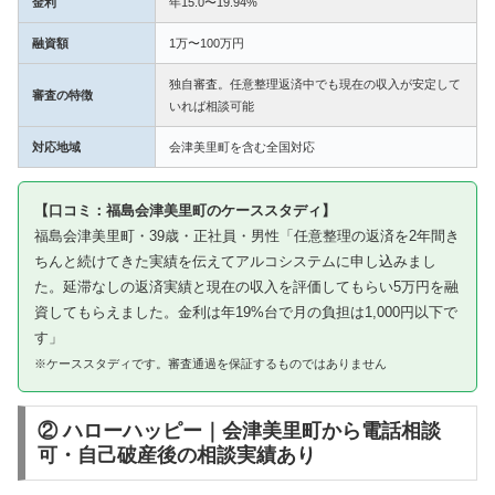
金利
年15.0〜19.94%
融資額
1万〜100万円
独自審査。任意整理返済中でも現在の収入が安定して
審査の特徴
いれば相談可能
対応地域
会津美里町を含む全国対応
【口コミ：福島会津美里町のケーススタディ】
福島会津美里町・39歳・正社員・男性「任意整理の返済を2年間き
ちんと続けてきた実績を伝えてアルコシステムに申し込みまし
た。延滞なしの返済実績と現在の収入を評価してもらい5万円を融
資してもらえました。金利は年19%台で月の負担は1,000円以下で
す」
※ケーススタディです。審査通過を保証するものではありません
② ハローハッピー｜会津美里町から電話相談
可・自己破産後の相談実績あり