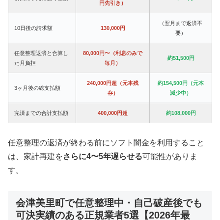
円先引き）
（翌月まで返済不
10日後の請求額
130,000円
要）
任意整理返済と合算し
80,000円〜（利息のみで
約51,500円
た月負担
毎月）
240,000円超（元本残
約154,500円（元本
3ヶ月後の総支払額
存）
減少中）
完済までの合計支払額
400,000円超
約108,000円
任意整理の返済が終わる前にソフト闇金を利用すること
は、家計再建を
さらに4〜5年遅らせる
可能性がありま
す。
会津美里町で任意整理中・自己破産後でも
可決実績のある正規業者5選【2026年最