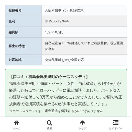
登録番号
大阪府知事（5）第12823号
金利
年15.0〜19.94%
融資額
1万〜50万円
自己破産後1〜2年経過していれば相談受付。現況重視
審査の特徴
の審査
対応地域
会津美里町を含む全国対応
【口コミ：福島会津美里町のケーススタディ】
福島会津美里町・46歳・パート・女性「自己破産から1年4ヶ月が
経過した時点でハローハッピーに電話相談しました。パート収入
の証明を送付して3万円から始めることができました。少額でも正
規業者で返済実績を積めるのが大事だと実感しています」
※ケーススタディです。審査通過を保証するものではありません
③ キャネット｜会津美里町から申込み可・北海
ホーム
検索
トップ
サイドバー