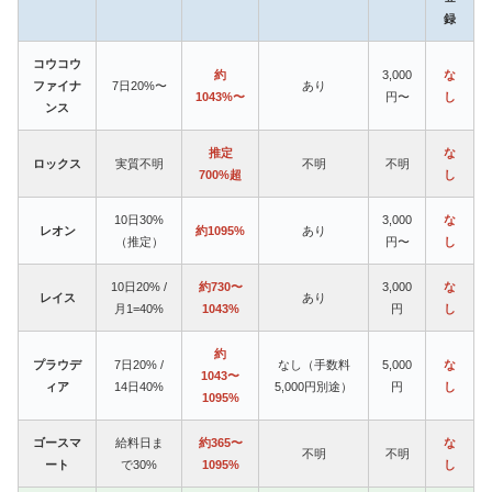
録
コウコウ
約
3,000
な
ファイナ
7日20%〜
あり
1043%〜
円〜
し
ンス
推定
な
ロックス
実質不明
不明
不明
700%超
し
10日30%
3,000
な
レオン
約1095%
あり
（推定）
円〜
し
10日20% /
約730〜
3,000
な
レイス
あり
月1=40%
1043%
円
し
約
プラウデ
7日20% /
なし（手数料
5,000
な
1043〜
ィア
14日40%
5,000円別途）
円
し
1095%
ゴースマ
給料日ま
約365〜
な
不明
不明
ート
で30%
1095%
し