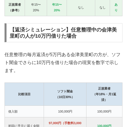
正規業者
年15〜
年15〜
あ
なし
なし
（参考）
20%
20%
り
【返済シミュレーション】任意整理中の会津美
里町の人が10万円借りた場合
任意整理の毎月返済が5万円ある会津美里町の方が、ソフ
ト闇金でさらに10万円を借りた場合の現実を数字で示し
ます。
正規業者
ソフト闇金
比較項目
（年18%・月1返
（10日30%）
済）
借入額
100,000円
100,000円
97,000円（手数料3,000
初回に手元に届く金額
100,000円