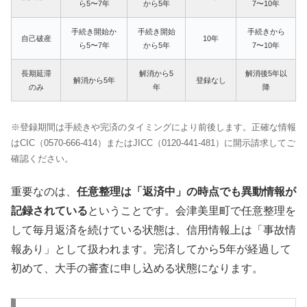
ら5〜7年
から5年
7〜10年
手続き開始か
手続き開始
手続きから
自己破産
10年
ら5〜7年
から5年
7〜10年
長期延滞
解消から5
解消後5年以
解消から5年
登録なし
のみ
年
降
※登録期間は手続きや完済のタイミングにより前後します。正確な情報
はCIC（0570-666-414）またはJICC（0120-441-481）に開示請求してご
確認ください。
重要なのは、
任意整理は「返済中」の時点でも異動情報が
記録されている
ということです。会津美里町で任意整理を
して毎月返済を続けている状態は、信用情報上は「事故情
報あり」として扱われます。完済してから5年が経過して
初めて、大手の審査に申し込める状態になります。