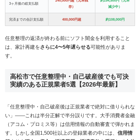
240,000円超（元本残
約154,500円（元本
3ヶ月後の総支払額
存）
減少中）
完済までの合計支払額
400,000円超
約108,000円
任意整理の返済が終わる前にソフト闇金を利用すること
は、家計再建を
さらに4〜5年遅らせる
可能性がありま
す。
高松市で任意整理中・自己破産後でも可決
実績のある正規業者5選【2026年最新】
「任意整理中・自己破産後は正規業者で絶対に借りられな
い」——これは半分正解で半分誤りです。大手消費者金融
（アコム・プロミス等）は信用情報の自動審査で弾かれま
す。しかし全国1,500社以上の登録業者の中には、
信用情