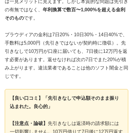
は一見メリットに見えます。しかし本質的な問題は先引き
の有無ではなく、
年利換算で数百〜1,000%を超える金利
そのもの
です。
プラウディアの金利は7日20%・10日30%・14日40%で、
手数料は5,000円（先引きではないが契約時に徴収）。先
引きなしで10万円が口座に届いても、7日後に12万円を返
す必要があります。返せなければ次の7日でまた20%が積
み上がります。違法業者であることは他のソフト闇金と同
じです。
【良い口コミ】「先引きなしで申込額そのまま振り
込まれた。良心的」
【注意点・論破】
先引きなしは返済時の請求額には
一切影響しません。10万円借りて7日後に12万円返す