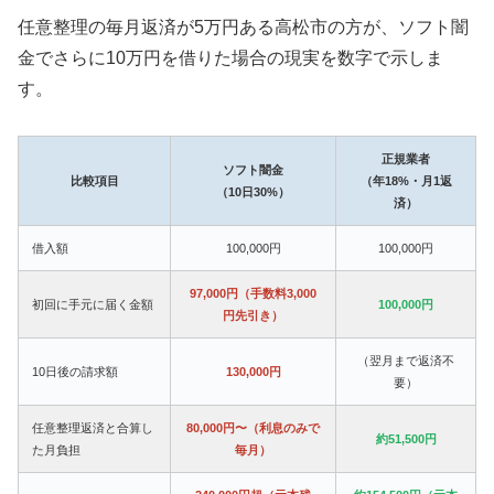
任意整理の毎月返済が5万円ある高松市の方が、ソフト闇
金でさらに10万円を借りた場合の現実を数字で示しま
す。
正規業者
ソフト闇金
比較項目
（年18%・月1返
（10日30%）
済）
借入額
100,000円
100,000円
97,000円（手数料3,000
初回に手元に届く金額
100,000円
円先引き）
（翌月まで返済不
10日後の請求額
130,000円
要）
任意整理返済と合算し
80,000円〜（利息のみで
約51,500円
た月負担
毎月）