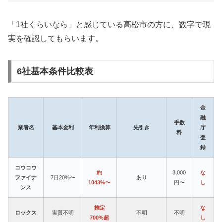
「1社くらいなら」と感じている高松市の方に、数字で現
実を確認してもらいます。
6社基本条件比較表
金
融
手数
業者名
基本金利
年利換算
先引き
庁
料
登
録
コウコウ
約
3,000
な
ファイナ
7日20%〜
あり
1043%〜
円〜
し
ンス
推定
な
ロックス
実質不明
不明
不明
700%超
し