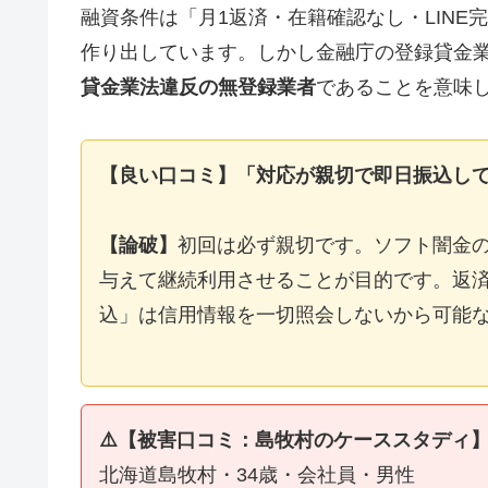
融資条件は「月1返済・在籍確認なし・LIN
作り出しています。しかし金融庁の登録貸金
貸金業法違反の無登録業者
であることを意味
【良い口コミ】「対応が親切で即日振込し
【論破】
初回は必ず親切です。ソフト闇金
与えて継続利用させることが目的です。返済
込」は信用情報を一切照会しないから可能
⚠️【被害口コミ：島牧村のケーススタディ
北海道島牧村・34歳・会社員・男性