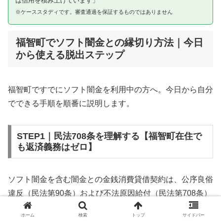
は信用を積み上げています」
※ケーススタディです。審査通過を保証するものではありません
福智町でソフト闇金との縁切り方法｜今日
から使える脱出ステップ
福智町ですでにソフト闇金を利用中の方へ。今日から自分
でできる手順を順番に説明します。
STEP1｜民法708条を理解する【福智町在住で
も返済義務はゼロ】
ソフト闇金を含む闇金との金銭消費貸借契約は、公序良俗
違反（民法第90条）および不法原因給付（民法第708条）
に該当するため、法的には無効です。福智町在住であって
ホーム
検索
トップ
サイドバー
も同様です。