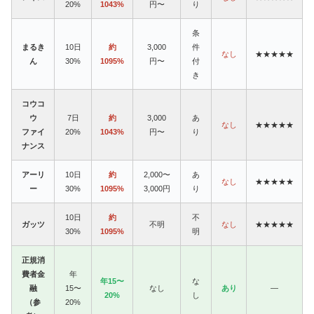
20%
1043%
円〜
り
条
まるき
10日
約
3,000
件
なし
★★★★★
ん
30%
1095%
円〜
付
き
コウコ
ウ
7日
約
3,000
あ
なし
★★★★★
ファイ
20%
1043%
円〜
り
ナンス
アーリ
10日
約
2,000〜
あ
なし
★★★★★
ー
30%
1095%
3,000円
り
10日
約
不
ガッツ
不明
なし
★★★★★
30%
1095%
明
正規消
費者金
年
年15〜
な
融
15〜
なし
あり
—
20%
し
（参
20%