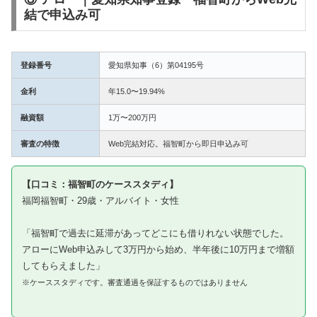
結で申込み可
登録番号
愛知県知事（6）第04195号
金利
年15.0〜19.94%
融資額
1万〜200万円
審査の特徴
Web完結対応。福智町から即日申込み可
【口コミ：福智町のケーススタディ】
福岡福智町・29歳・アルバイト・女性
「福智町で過去に延滞があってどこにも借りれない状態でした。
アローにWeb申込みして3万円から始め、半年後に10万円まで増額
してもらえました」
※ケーススタディです。審査通過を保証するものではありません