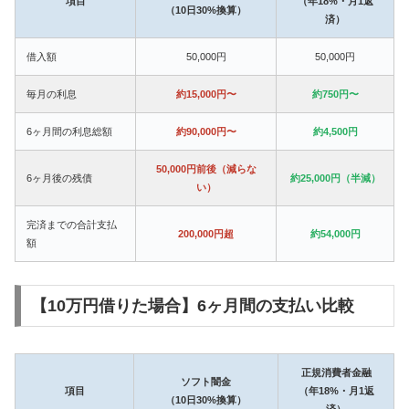
項目
（年18%・月1返
（10日30%換算）
済）
借入額
50,000円
50,000円
毎月の利息
約15,000円〜
約750円〜
6ヶ月間の利息総額
約90,000円〜
約4,500円
50,000円前後（減らな
6ヶ月後の残債
約25,000円（半減）
い）
完済までの合計支払
200,000円超
約54,000円
額
【10万円借りた場合】6ヶ月間の支払い比較
正規消費者金融
ソフト闇金
項目
（年18%・月1返
（10日30%換算）
済）