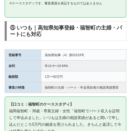
※ケーススタディです。審査通過を保証するものではありません
⑤ いつも｜高知県知事登録・福智町の主婦・パ
ートにも対応
登録番号
高知県知事（4）第01519号
金利
年14.4〜19.94%
融資額
1万〜50万円
審査の特徴
福智町の主婦・パート・年金受給者の相談実績豊富
【口コミ：福智町のケーススタディ】
福岡福智町・38歳・専業主婦・女性「福智町でパート収入を証明
して申込みました。いつもは主婦の相談実績があると聞いて申し
込んだところ5万円の融資を受けられました。きちんと返済して今