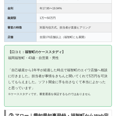
金利
年17.95〜19.94%
融資額
1万〜50万円
審査の特徴
対面与信方式。担当者が直接ヒアリング
店舗
全国170店舗以上（福智町にも展開）
【口コミ：福智町のケーススタディ】
福岡福智町・43歳・自営業・男性
「自己破産から1年半が経過した時点で福智町のエイワ店舗へ相談
に行きました。担当者が事情をきちんと聞いてくれて5万円を可決
してもらえました。ソフト闇金に手を出さなくて本当によかった
と思っています」
※ケーススタディです。審査通過を保証するものではありません
③ アロー｜愛知県知事登録・福智町からWeb完