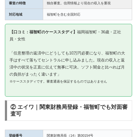
審査の特徴
独自審査。信用情報より現在の収入を重視
対応地域
福智町を含む全国対応
【口コミ：福智町のケーススタディ】
福岡福智町・36歳・正社
員・女性
「任意整理の返済中にどうしても10万円必要になり、福智町の大
手はすべて落ちてセントラルに申し込みました。現在の収入と返
済中の状況を正直に伝えて無事に可決。ソフト闇金と比べれば月
の負担がまったく違います」
※ケーススタディです。審査通過を保証するものではありません
② エイワ｜関東財務局登録・福智町でも対面審
査可
登録番号
関東財務局長（14）第00154号