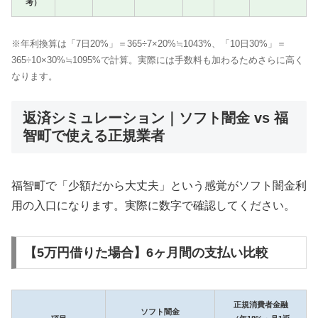
考）
※年利換算は「7日20%」＝365÷7×20%≒1043%、「10日30%」＝
365÷10×30%≒1095%で計算。実際には手数料も加わるためさらに高く
なります。
返済シミュレーション｜ソフト闇金 vs 福
智町で使える正規業者
福智町で「少額だから大丈夫」という感覚がソフト闇金利
用の入口になります。実際に数字で確認してください。
【5万円借りた場合】6ヶ月間の支払い比較
正規消費者金融
ソフト闇金