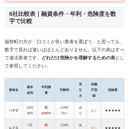
6社比較表｜融資条件・年利・危険度を数
字で比較
福智町の方が「口コミが良い業者を選ぼう」と思っても、
数字で見れば違いはほとんどありません。以下の表はすべ
て違法業者です。
どれだけ危険かを理解するための表
とし
て参照してください。
先
金融
基本
年利換
業者名
手数料
引
庁登
危険度
金利
算
き
録
10日
約
3,000
あ
ハナビ
なし
★★★★★
30%
1095%
円〜
り
7日
約
3,000
あ
レイス
なし
★★★★★