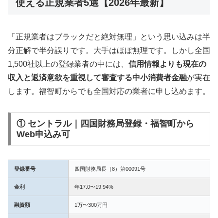
使える正規業者5選【2026年最新】
「正規業者はブラックだと絶対無理」という思い込みは半
分正解で半分誤りです。大手はほぼ無理です。しかし全国
1,500社以上の登録業者の中には、
信用情報よりも現在の
収入と返済意欲を重視して審査する中小消費者金融
が実在
します。福智町からでも全国対応の業者に申し込めます。
① セントラル｜四国財務局登録・福智町から
Web申込み可
登録番号
四国財務局長（8）第00091号
金利
年17.0〜19.94%
融資額
1万〜300万円