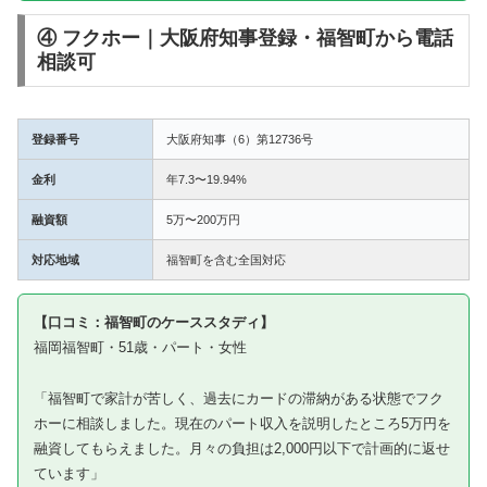
④ フクホー｜大阪府知事登録・福智町から電話
相談可
登録番号
大阪府知事（6）第12736号
金利
年7.3〜19.94%
融資額
5万〜200万円
対応地域
福智町を含む全国対応
【口コミ：福智町のケーススタディ】
福岡福智町・51歳・パート・女性
「福智町で家計が苦しく、過去にカードの滞納がある状態でフク
ホーに相談しました。現在のパート収入を説明したところ5万円を
融資してもらえました。月々の負担は2,000円以下で計画的に返せ
ています」