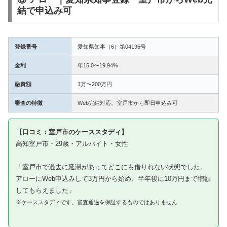
結で申込み可
登録番号
愛知県知事（6）第04195号
金利
年15.0〜19.94%
融資額
1万〜200万円
審査の特徴
Web完結対応。室戸市から即日申込み可
【口コミ：室戸市のケーススタディ】
高知室戸市・29歳・アルバイト・女性
「室戸市で過去に延滞があってどこにも借りれない状態でした。
アローにWeb申込みして3万円から始め、半年後に10万円まで増額
してもらえました」
※ケーススタディです。審査通過を保証するものではありません