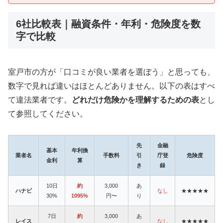
6社比較表｜融資条件・年利・危険度を数
字で比較
室戸市の方が「口コミが良い業者を選ぼう」と思っても、
数字で見れば違いはほとんどありません。以下の表はすべ
て違法業者です。
どれだけ危険かを理解するための表
とし
て参照してください。
先
金融
基本
年利換
業者名
手数料
引
庁登
危険度
金利
算
き
録
10日
約
3,000
あ
ハナビ
なし
★★★★★
30%
1095%
円〜
り
7日
約
3,000
あ
レイス
なし
★★★★★