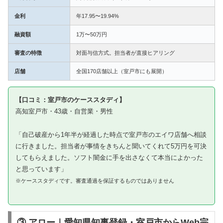
金利
年17.95〜19.94%
融資額
1万〜50万円
審査の特徴
対面与信方式。担当者が直接ヒアリング
店舗
全国170店舗以上（室戸市にも展開）
【口コミ：室戸市のケーススタディ】
高知室戸市・43歳・自営業・男性
「自己破産から1年半が経過した時点で室戸市のエイワ店舗へ相談
に行きました。担当者が事情をきちんと聞いてくれて5万円を可決
してもらえました。ソフト闇金に手を出さなくて本当によかった
と思っています」
※ケーススタディです。審査通過を保証するものではありません
③ アロー｜愛知県知事登録・室戸市からWeb完