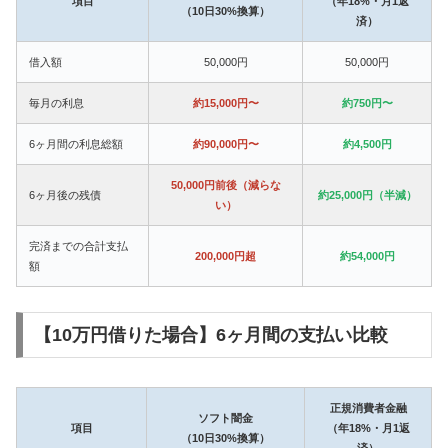
項目
（年18%・月1返
（10日30%換算）
済）
借入額
50,000円
50,000円
毎月の利息
約15,000円〜
約750円〜
6ヶ月間の利息総額
約90,000円〜
約4,500円
50,000円前後（減らな
6ヶ月後の残債
約25,000円（半減）
い）
完済までの合計支払
200,000円超
約54,000円
額
【10万円借りた場合】6ヶ月間の支払い比較
正規消費者金融
ソフト闇金
項目
（年18%・月1返
（10日30%換算）
済）