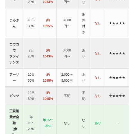
20%
1043%
円〜
り
条
まるき
10日
約
3,000
件
なし
★★★★★
ん
30%
1095%
円〜
付
き
コウコ
ウ
7日
約
3,000
あ
なし
★★★★★
ファイ
20%
1043%
円〜
り
ナンス
アーリ
10日
約
2,000〜
あ
なし
★★★★★
ー
30%
1095%
3,000円
り
10日
約
不
ガッツ
不明
なし
★★★★★
30%
1095%
明
正規消
費者金
年
年15〜
な
融
15〜
なし
あり
—
20%
し
（参
20%