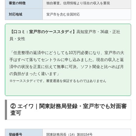
審査の特徴
独自審査。信用情報より現在の収入を重視
対応地域
室戸市を含む全国対応
【口コミ：室戸市のケーススタディ】
高知室戸市・36歳・正社
員・女性
「任意整理の返済中にどうしても10万円必要になり、室戸市の大
手はすべて落ちてセントラルに申し込みました。現在の収入と返
済中の状況を正直に伝えて無事に可決。ソフト闇金と比べれば月
の負担がまったく違います」
※ケーススタディです。審査通過を保証するものではありません
② エイワ｜関東財務局登録・室戸市でも対面審
査可
登録番号
関東財務局長（14）第00154号