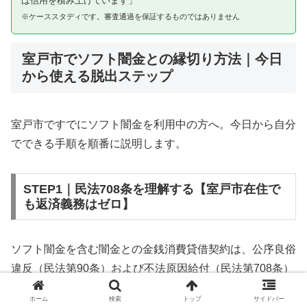
は信用を積み上げています」
※ケーススタディです。審査通過を保証するものではありません
室戸市でソフト闇金との縁切り方法｜今日
から使える脱出ステップ
室戸市ですでにソフト闇金を利用中の方へ。今日から自分
でできる手順を順番に説明します。
STEP1｜民法708条を理解する【室戸市在住で
も返済義務はゼロ】
ソフト闇金を含む闇金との金銭消費貸借契約は、公序良俗
違反（民法第90条）および不法原因給付（民法第708条）
に該当するため、法的には無効です。室戸市在住であって
ホーム
検索
トップ
サイドバー
も同様です。