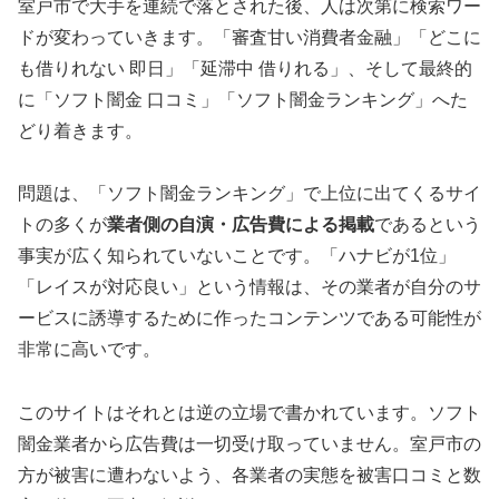
室戸市で大手を連続で落とされた後、人は次第に検索ワー
ドが変わっていきます。「審査甘い消費者金融」「どこに
も借りれない 即日」「延滞中 借りれる」、そして最終的
に「ソフト闇金 口コミ」「ソフト闇金ランキング」へた
どり着きます。
問題は、「ソフト闇金ランキング」で上位に出てくるサイ
トの多くが
業者側の自演・広告費による掲載
であるという
事実が広く知られていないことです。「ハナビが1位」
「レイスが対応良い」という情報は、その業者が自分のサ
ービスに誘導するために作ったコンテンツである可能性が
非常に高いです。
このサイトはそれとは逆の立場で書かれています。ソフト
闇金業者から広告費は一切受け取っていません。室戸市の
方が被害に遭わないよう、各業者の実態を被害口コミと数