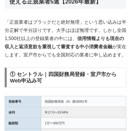
使える正規業者5選【2026年最新】
「正規業者はブラックだと絶対無理」という思い込みは半
分正解で半分誤りです。大手はほぼ無理です。しかし全国
1,500社以上の登録業者の中には、
信用情報よりも現在の
収入と返済意欲を重視して審査する中小消費者金融
が実在
します。室戸市からでも全国対応の業者に申し込めます。
① セントラル｜四国財務局登録・室戸市から
Web申込み可
登録番号
四国財務局長（8）第00091号
金利
年17.0〜19.94%
融資額
1万〜300万円