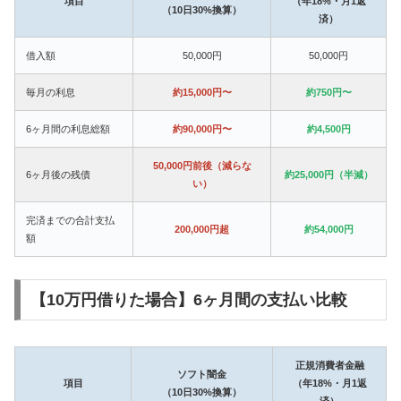
項目
（年18%・月1返
（10日30%換算）
済）
借入額
50,000円
50,000円
毎月の利息
約15,000円〜
約750円〜
6ヶ月間の利息総額
約90,000円〜
約4,500円
50,000円前後（減らな
6ヶ月後の残債
約25,000円（半減）
い）
完済までの合計支払
200,000円超
約54,000円
額
【10万円借りた場合】6ヶ月間の支払い比較
正規消費者金融
ソフト闇金
項目
（年18%・月1返
（10日30%換算）
済）