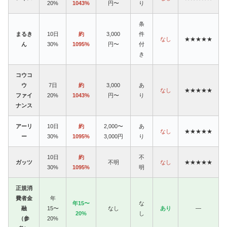
20%
1043%
円〜
り
条
まるき
10日
約
3,000
件
なし
★★★★★
ん
30%
1095%
円〜
付
き
コウコ
ウ
7日
約
3,000
あ
なし
★★★★★
ファイ
20%
1043%
円〜
り
ナンス
アーリ
10日
約
2,000〜
あ
なし
★★★★★
ー
30%
1095%
3,000円
り
10日
約
不
ガッツ
不明
なし
★★★★★
30%
1095%
明
正規消
費者金
年
年15〜
な
融
15〜
なし
あり
—
20%
し
（参
20%