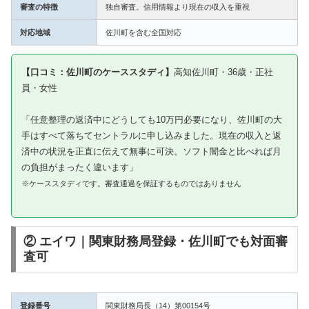
審査の特徴
独自審査。信用情報より現在の収入を重視
対応地域
佐川町を含む全国対応
【口コミ：佐川町のケーススタディ】
高知佐川町・36歳・正社
員・女性
「任意整理の返済中にどうしても10万円必要になり、佐川町の大
手はすべて落ちてセントラルに申し込みました。現在の収入と返
済中の状況を正直に伝えて無事に可決。ソフト闇金と比べれば月
の負担がまったく違います」
※ケーススタディです。審査通過を保証するものではありません
② エイワ｜関東財務局登録・佐川町でも対面審
査可
登録番号
関東財務局長（14）第00154号