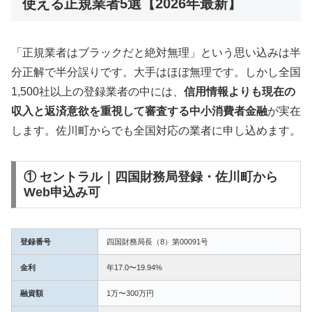
使える正規業者5選【2026年最新】
「正規業者はブラックだと絶対無理」という思い込みは半
分正解で半分誤りです。大手はほぼ無理です。しかし全国
1,500社以上の登録業者の中には、
信用情報よりも現在の
収入と返済意欲を重視して審査する中小消費者金融
が実在
します。佐川町からでも全国対応の業者に申し込めます。
① セントラル｜四国財務局登録・佐川町から
Web申込み可
登録番号
四国財務局長（8）第00091号
金利
年17.0〜19.94%
融資額
1万〜300万円