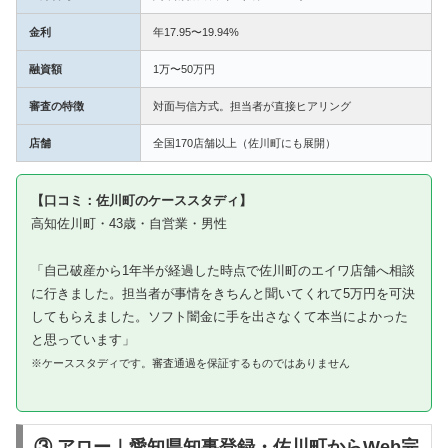
金利
年17.95〜19.94%
融資額
1万〜50万円
審査の特徴
対面与信方式。担当者が直接ヒアリング
店舗
全国170店舗以上（佐川町にも展開）
【口コミ：佐川町のケーススタディ】
高知佐川町・43歳・自営業・男性
「自己破産から1年半が経過した時点で佐川町のエイワ店舗へ相談
に行きました。担当者が事情をきちんと聞いてくれて5万円を可決
してもらえました。ソフト闇金に手を出さなくて本当によかった
と思っています」
※ケーススタディです。審査通過を保証するものではありません
③ アロー｜愛知県知事登録・佐川町からWeb完