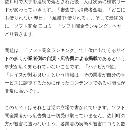
佐川町で大手を連続で落とされた後、人は次第に検索ワー
ドが変わっていきます。「審査甘い消費者金融」「どこに
も借りれない 即日」「延滞中 借りれる」、そして最終的
に「ソフト闇金 口コミ」「ソフト闇金ランキング」へた
どり着きます。
問題は、「ソフト闇金ランキング」で上位に出てくるサイ
トの多くが
業者側の自演・広告費による掲載
であるという
事実が広く知られていないことです。「ハナビが1位」
「レイスが対応良い」という情報は、その業者が自分のサ
ービスに誘導するために作ったコンテンツである可能性が
非常に高いです。
このサイトはそれとは逆の立場で書かれています。ソフト
闇金業者から広告費は一切受け取っていません。佐川町の
方が被害に遭わないよう、各業者の実態を被害口コミと数