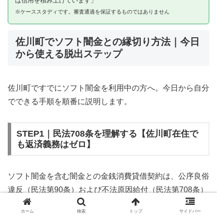
は信用を積み上げています」
※ケーススタディです。審査通過を保証するものではありません
佐川町でソフト闇金との縁切り方法｜今日
から使える脱出ステップ
佐川町ですでにソフト闇金を利用中の方へ。今日から自分
でできる手順を順番に説明します。
STEP1｜民法708条を理解する【佐川町在住で
も返済義務はゼロ】
ソフト闇金を含む闇金との金銭消費貸借契約は、公序良俗
違反（民法第90条）および不法原因給付（民法第708条）
に該当するため、法的には無効です。佐川町在住であって
ホーム
検索
トップ
サイドバー
も同様です。