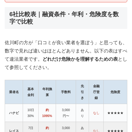
6社比較表｜融資条件・年利・危険度を数
字で比較
佐川町の方が「口コミが良い業者を選ぼう」と思っても、
数字で見れば違いはほとんどありません。以下の表はすべ
て違法業者です。
どれだけ危険かを理解するための表
とし
て参照してください。
先
金融
基本
年利換
業者名
手数料
引
庁登
危険度
金利
算
き
録
10日
約
3,000
あ
ハナビ
なし
★★★★★
30%
1095%
円〜
り
7日
約
3,000
あ
レイス
なし
★★★★★