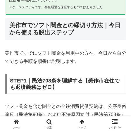
は信用を積み上げています」
※ケーススタディです。審査通過を保証するものではありません
美作市でソフト闇金との縁切り方法｜今日
から使える脱出ステップ
美作市ですでにソフト闇金を利用中の方へ。今日から自分
でできる手順を順番に説明します。
STEP1｜民法708条を理解する【美作市在住で
も返済義務はゼロ】
ソフト闇金を含む闇金との金銭消費貸借契約は、公序良俗
違反（民法第90条）および不法原因給付（民法第708条）
に該当するため、法的には無効です。美作市在住であって
ホーム
検索
トップ
サイドバー
も同様です。