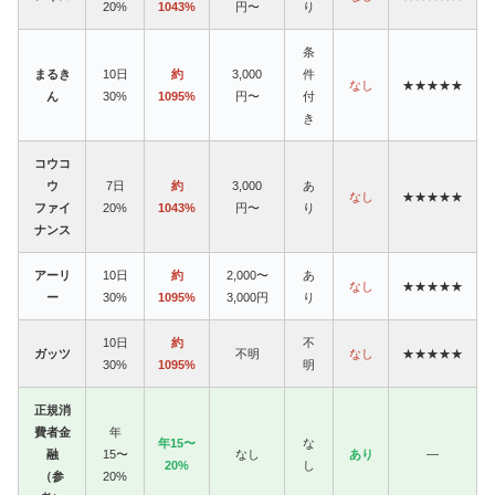
20%
1043%
円〜
り
条
まるき
10日
約
3,000
件
なし
★★★★★
ん
30%
1095%
円〜
付
き
コウコ
ウ
7日
約
3,000
あ
なし
★★★★★
ファイ
20%
1043%
円〜
り
ナンス
アーリ
10日
約
2,000〜
あ
なし
★★★★★
ー
30%
1095%
3,000円
り
10日
約
不
ガッツ
不明
なし
★★★★★
30%
1095%
明
正規消
費者金
年
年15〜
な
融
15〜
なし
あり
—
20%
し
（参
20%