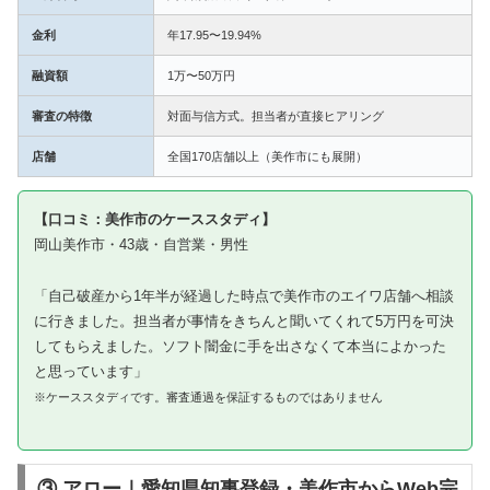
金利
年17.95〜19.94%
融資額
1万〜50万円
審査の特徴
対面与信方式。担当者が直接ヒアリング
店舗
全国170店舗以上（美作市にも展開）
【口コミ：美作市のケーススタディ】
岡山美作市・43歳・自営業・男性
「自己破産から1年半が経過した時点で美作市のエイワ店舗へ相談
に行きました。担当者が事情をきちんと聞いてくれて5万円を可決
してもらえました。ソフト闇金に手を出さなくて本当によかった
と思っています」
※ケーススタディです。審査通過を保証するものではありません
③ アロー｜愛知県知事登録・美作市からWeb完