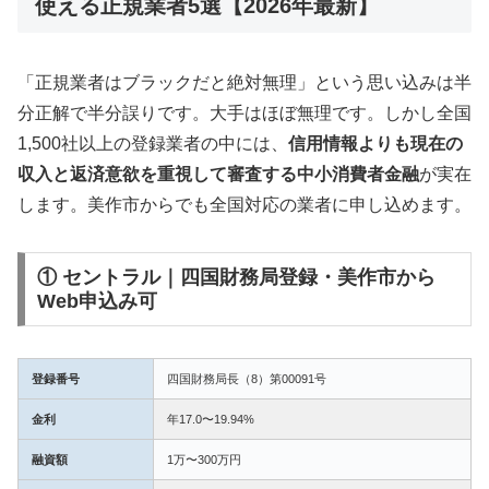
使える正規業者5選【2026年最新】
「正規業者はブラックだと絶対無理」という思い込みは半
分正解で半分誤りです。大手はほぼ無理です。しかし全国
1,500社以上の登録業者の中には、
信用情報よりも現在の
収入と返済意欲を重視して審査する中小消費者金融
が実在
します。美作市からでも全国対応の業者に申し込めます。
① セントラル｜四国財務局登録・美作市から
Web申込み可
登録番号
四国財務局長（8）第00091号
金利
年17.0〜19.94%
融資額
1万〜300万円