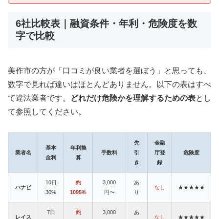
6社比較表｜融資条件・年利・危険度を数
字で比較
美作市の方が「口コミが良い業者を選ぼう」と思っても、
数字で見れば違いはほとんどありません。以下の表はすべ
て違法業者です。
どれだけ危険かを理解するための表
とし
て参照してください。
先
金融
基本
年利換
業者名
手数料
引
庁登
危険度
金利
算
き
録
10日
約
3,000
あ
ハナビ
なし
★★★★★
30%
1095%
円〜
り
7日
約
3,000
あ
レイス
なし
★★★★★