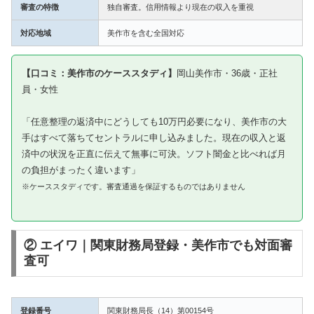
審査の特徴
独自審査。信用情報より現在の収入を重視
対応地域
美作市を含む全国対応
【口コミ：美作市のケーススタディ】
岡山美作市・36歳・正社
員・女性
「任意整理の返済中にどうしても10万円必要になり、美作市の大
手はすべて落ちてセントラルに申し込みました。現在の収入と返
済中の状況を正直に伝えて無事に可決。ソフト闇金と比べれば月
の負担がまったく違います」
※ケーススタディです。審査通過を保証するものではありません
② エイワ｜関東財務局登録・美作市でも対面審
査可
登録番号
関東財務局長（14）第00154号