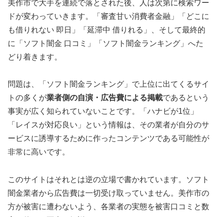
美作市で大手を連続で落とされた後、人は次第に検索ワー
ドが変わっていきます。「審査甘い消費者金融」「どこに
も借りれない 即日」「延滞中 借りれる」、そして最終的
に「ソフト闇金 口コミ」「ソフト闇金ランキング」へた
どり着きます。
問題は、「ソフト闇金ランキング」で上位に出てくるサイ
トの多くが
業者側の自演・広告費による掲載
であるという
事実が広く知られていないことです。「ハナビが1位」
「レイスが対応良い」という情報は、その業者が自分のサ
ービスに誘導するために作ったコンテンツである可能性が
非常に高いです。
このサイトはそれとは逆の立場で書かれています。ソフト
闇金業者から広告費は一切受け取っていません。美作市の
方が被害に遭わないよう、各業者の実態を被害口コミと数