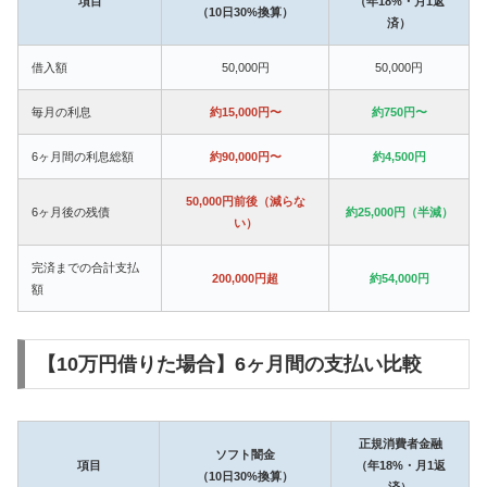
項目
（年18%・月1返
（10日30%換算）
済）
借入額
50,000円
50,000円
毎月の利息
約15,000円〜
約750円〜
6ヶ月間の利息総額
約90,000円〜
約4,500円
50,000円前後（減らな
6ヶ月後の残債
約25,000円（半減）
い）
完済までの合計支払
200,000円超
約54,000円
額
【10万円借りた場合】6ヶ月間の支払い比較
正規消費者金融
ソフト闇金
項目
（年18%・月1返
（10日30%換算）
済）