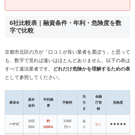
6社比較表｜融資条件・年利・危険度を数
字で比較
京都市北区の方が「口コミが良い業者を選ぼう」と思って
も、数字で見れば違いはほとんどありません。以下の表は
すべて違法業者です。
どれだけ危険かを理解するための表
として参照してください。
先
金融
基本
年利換
業者名
手数料
引
庁登
危険度
金利
算
き
録
10日
約
3,000
あ
ハナビ
なし
★★★★★
30%
1095%
円〜
り