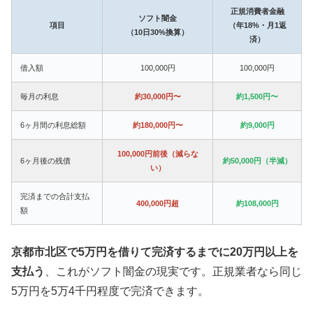
正規消費者金融
ソフト闇金
項目
（年18%・月1返
（10日30%換算）
済）
借入額
100,000円
100,000円
毎月の利息
約30,000円〜
約1,500円〜
6ヶ月間の利息総額
約180,000円〜
約9,000円
100,000円前後（減らな
6ヶ月後の残債
約50,000円（半減）
い）
完済までの合計支払
400,000円超
約108,000円
額
京都市北区で5万円を借りて完済するまでに20万円以上を
支払う
、これがソフト闇金の現実です。正規業者なら同じ
5万円を5万4千円程度で完済できます。