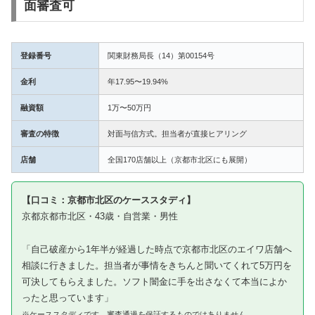
面審査可
登録番号
関東財務局長（14）第00154号
金利
年17.95〜19.94%
融資額
1万〜50万円
審査の特徴
対面与信方式。担当者が直接ヒアリング
店舗
全国170店舗以上（京都市北区にも展開）
【口コミ：京都市北区のケーススタディ】
京都京都市北区・43歳・自営業・男性
「自己破産から1年半が経過した時点で京都市北区のエイワ店舗へ
相談に行きました。担当者が事情をきちんと聞いてくれて5万円を
可決してもらえました。ソフト闇金に手を出さなくて本当によか
ったと思っています」
※ケーススタディです。審査通過を保証するものではありません