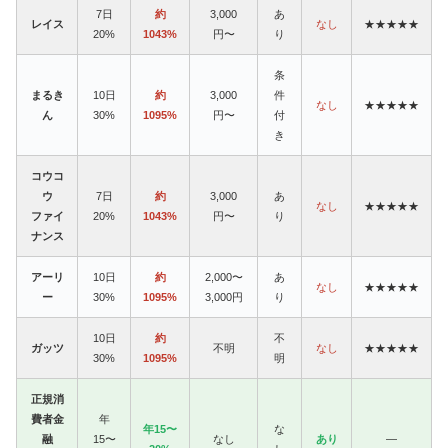
7日
約
3,000
あ
レイス
なし
★★★★★
20%
1043%
円〜
り
条
まるき
10日
約
3,000
件
なし
★★★★★
ん
30%
1095%
円〜
付
き
コウコ
ウ
7日
約
3,000
あ
なし
★★★★★
ファイ
20%
1043%
円〜
り
ナンス
アーリ
10日
約
2,000〜
あ
なし
★★★★★
ー
30%
1095%
3,000円
り
10日
約
不
ガッツ
不明
なし
★★★★★
30%
1095%
明
正規消
費者金
年
年15〜
な
融
15〜
なし
あり
—