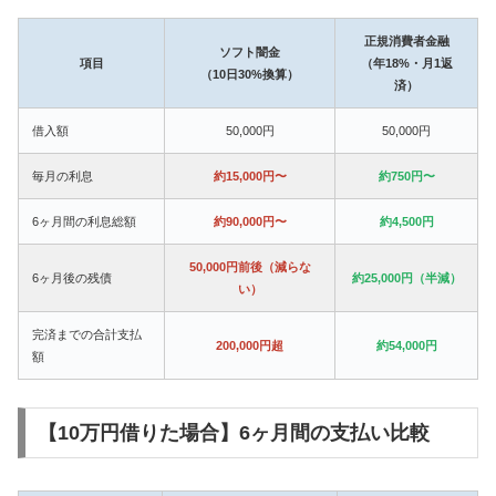
正規消費者金融
ソフト闇金
項目
（年18%・月1返
（10日30%換算）
済）
借入額
50,000円
50,000円
毎月の利息
約15,000円〜
約750円〜
6ヶ月間の利息総額
約90,000円〜
約4,500円
50,000円前後（減らな
6ヶ月後の残債
約25,000円（半減）
い）
完済までの合計支払
200,000円超
約54,000円
額
【10万円借りた場合】6ヶ月間の支払い比較