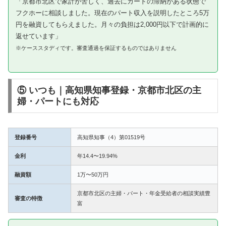
「京都市北区で家計が苦しく、過去にカードの滞納がある状態で
フクホーに相談しました。現在のパート収入を説明したところ5万
円を融資してもらえました。月々の負担は2,000円以下で計画的に
返せています」
※ケーススタディです。審査通過を保証するものではありません
⑤ いつも｜高知県知事登録・京都市北区の主
婦・パートにも対応
登録番号
高知県知事（4）第01519号
金利
年14.4〜19.94%
融資額
1万〜50万円
京都市北区の主婦・パート・年金受給者の相談実績豊
審査の特徴
富