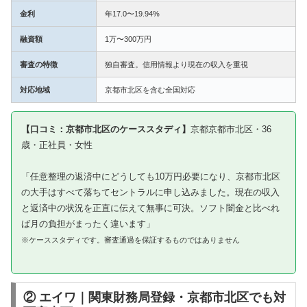
金利
年17.0〜19.94%
融資額
1万〜300万円
審査の特徴
独自審査。信用情報より現在の収入を重視
対応地域
京都市北区を含む全国対応
【口コミ：京都市北区のケーススタディ】
京都京都市北区・36
歳・正社員・女性
「任意整理の返済中にどうしても10万円必要になり、京都市北区
の大手はすべて落ちてセントラルに申し込みました。現在の収入
と返済中の状況を正直に伝えて無事に可決。ソフト闇金と比べれ
ば月の負担がまったく違います」
※ケーススタディです。審査通過を保証するものではありません
② エイワ｜関東財務局登録・京都市北区でも対