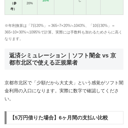
20%
し
（参
20%
考）
※年利換算は「7日20%」＝365÷7×20%≒1043%、「10日30%」＝
365÷10×30%≒1095%で計算。実際には手数料も加わるためさらに高く
なります。
返済シミュレーション｜ソフト闇金 vs 京
都市北区で使える正規業者
京都市北区で「少額だから大丈夫」という感覚がソフト闇
金利用の入口になります。実際に数字で確認してくださ
い。
【5万円借りた場合】6ヶ月間の支払い比較