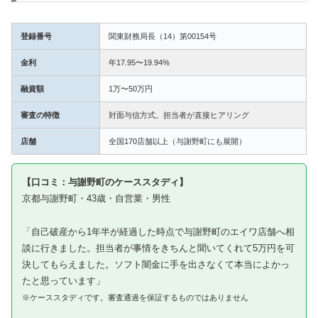
登録番号
関東財務局長（14）第00154号
金利
年17.95〜19.94%
融資額
1万〜50万円
審査の特徴
対面与信方式。担当者が直接ヒアリング
店舗
全国170店舗以上（与謝野町にも展開）
【口コミ：与謝野町のケーススタディ】
京都与謝野町・43歳・自営業・男性
「自己破産から1年半が経過した時点で与謝野町のエイワ店舗へ相
談に行きました。担当者が事情をきちんと聞いてくれて5万円を可
決してもらえました。ソフト闇金に手を出さなくて本当によかっ
たと思っています」
※ケーススタディです。審査通過を保証するものではありません