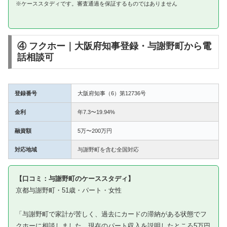
※ケーススタディです。審査通過を保証するものではありません
④ フクホー｜大阪府知事登録・与謝野町から電
話相談可
登録番号
大阪府知事（6）第12736号
金利
年7.3〜19.94%
融資額
5万〜200万円
対応地域
与謝野町を含む全国対応
【口コミ：与謝野町のケーススタディ】
京都与謝野町・51歳・パート・女性
「与謝野町で家計が苦しく、過去にカードの滞納がある状態でフ
クホーに相談しました。現在のパート収入を説明したところ5万円