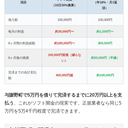
項目
（年18%・月1返
（10日30%換算）
済）
借入額
100,000円
100,000円
毎月の利息
約30,000円〜
約1,500円〜
6ヶ月間の利息総額
約180,000円〜
約9,000円
100,000円前後（減らな
6ヶ月後の残債
約50,000円（半減）
い）
完済までの合計支払
400,000円超
約108,000円
額
与謝野町で5万円を借りて完済するまでに20万円以上を支
払う
、これがソフト闇金の現実です。正規業者なら同じ5
万円を5万4千円程度で完済できます。