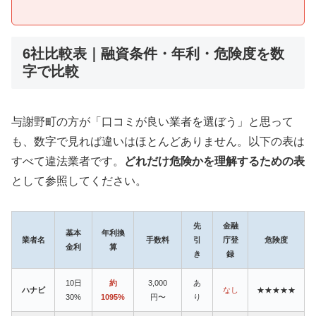
6社比較表｜融資条件・年利・危険度を数
字で比較
与謝野町の方が「口コミが良い業者を選ぼう」と思って
も、数字で見れば違いはほとんどありません。以下の表は
すべて違法業者です。
どれだけ危険かを理解するための表
として参照してください。
先
金融
基本
年利換
業者名
手数料
引
庁登
危険度
金利
算
き
録
10日
約
3,000
あ
ハナビ
なし
★★★★★
30%
1095%
円〜
り