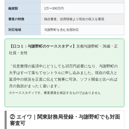
融資額
1万〜300万円
審査の特徴
独自審査。信用情報より現在の収入を重視
対応地域
与謝野町を含む全国対応
【口コミ：与謝野町のケーススタディ】
京都与謝野町・36歳・正
社員・女性
「任意整理の返済中にどうしても10万円必要になり、与謝野町の
大手はすべて落ちてセントラルに申し込みました。現在の収入と
返済中の状況を正直に伝えて無事に可決。ソフト闇金と比べれば
月の負担がまったく違います」
※ケーススタディです。審査通過を保証するものではありません
② エイワ｜関東財務局登録・与謝野町でも対面
審査可