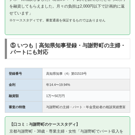
を融資してもらえました。月々の負担は2,000円以下で計画的に返
せています」
※ケーススタディです。審査通過を保証するものではありません
⑤ いつも｜高知県知事登録・与謝野町の主婦・
パートにも対応
登録番号
高知県知事（4）第01519号
金利
年14.4〜19.94%
融資額
1万〜50万円
審査の特徴
与謝野町の主婦・パート・年金受給者の相談実績豊富
【口コミ：与謝野町のケーススタディ】
京都与謝野町・38歳・専業主婦・女性「与謝野町でパート収入を