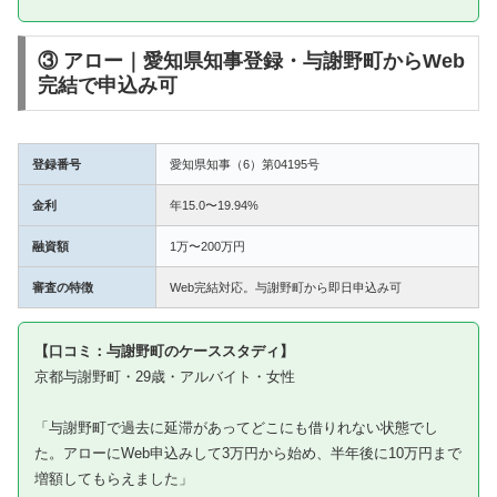
③ アロー｜愛知県知事登録・与謝野町からWeb
完結で申込み可
登録番号
愛知県知事（6）第04195号
金利
年15.0〜19.94%
融資額
1万〜200万円
審査の特徴
Web完結対応。与謝野町から即日申込み可
【口コミ：与謝野町のケーススタディ】
京都与謝野町・29歳・アルバイト・女性
「与謝野町で過去に延滞があってどこにも借りれない状態でし
た。アローにWeb申込みして3万円から始め、半年後に10万円まで
増額してもらえました」