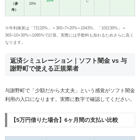
20%
し
（参
20%
考）
※年利換算は「7日20%」＝365÷7×20%≒1043%、「10日30%」＝
365÷10×30%≒1095%で計算。実際には手数料も加わるためさらに高く
なります。
返済シミュレーション｜ソフト闇金 vs 与
謝野町で使える正規業者
与謝野町で「少額だから大丈夫」という感覚がソフト闇金
利用の入口になります。実際に数字で確認してください。
【5万円借りた場合】6ヶ月間の支払い比較