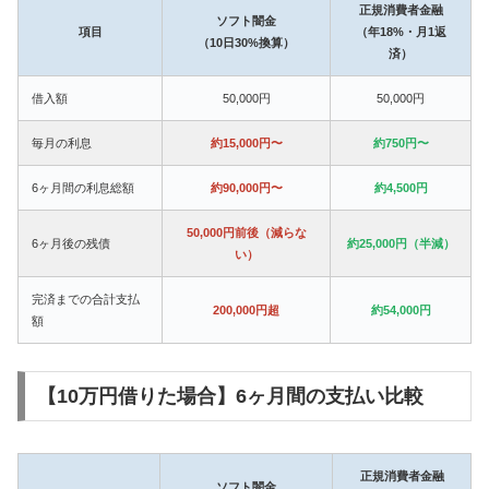
正規消費者金融
ソフト闇金
項目
（年18%・月1返
（10日30%換算）
済）
借入額
50,000円
50,000円
毎月の利息
約15,000円〜
約750円〜
6ヶ月間の利息総額
約90,000円〜
約4,500円
50,000円前後（減らな
6ヶ月後の残債
約25,000円（半減）
い）
完済までの合計支払
200,000円超
約54,000円
額
【10万円借りた場合】6ヶ月間の支払い比較
正規消費者金融
ソフト闇金