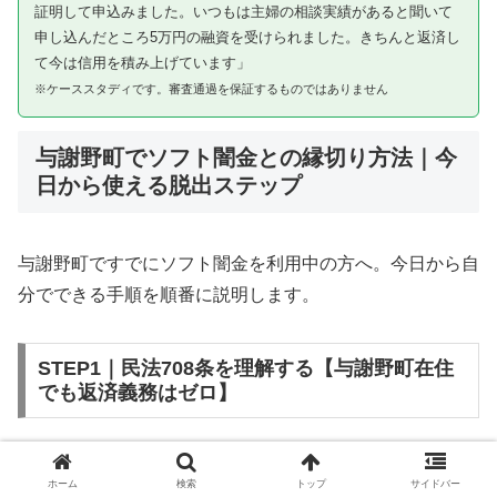
証明して申込みました。いつもは主婦の相談実績があると聞いて
申し込んだところ5万円の融資を受けられました。きちんと返済し
て今は信用を積み上げています」
※ケーススタディです。審査通過を保証するものではありません
与謝野町でソフト闇金との縁切り方法｜今
日から使える脱出ステップ
与謝野町ですでにソフト闇金を利用中の方へ。今日から自
分でできる手順を順番に説明します。
STEP1｜民法708条を理解する【与謝野町在住
でも返済義務はゼロ】
ソフト闇金を含む闇金との金銭消費貸借契約は、公序良俗
ホーム
検索
トップ
サイドバー
違反（民法第90条）および不法原因給付（民法第708条）