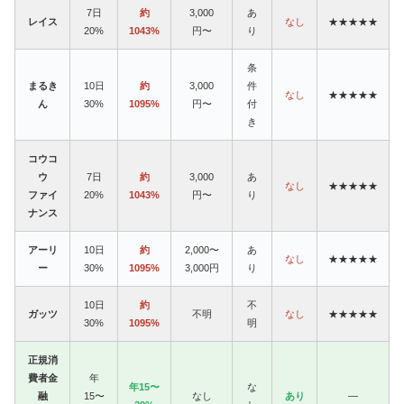
7日
約
3,000
あ
レイス
なし
★★★★★
20%
1043%
円〜
り
条
まるき
10日
約
3,000
件
なし
★★★★★
ん
30%
1095%
円〜
付
き
コウコ
ウ
7日
約
3,000
あ
なし
★★★★★
ファイ
20%
1043%
円〜
り
ナンス
アーリ
10日
約
2,000〜
あ
なし
★★★★★
ー
30%
1095%
3,000円
り
10日
約
不
ガッツ
不明
なし
★★★★★
30%
1095%
明
正規消
費者金
年
年15〜
な
融
15〜
なし
あり
—