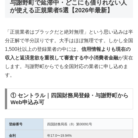
与謝野町で延滞中・どこにも借りれない人
が使える正規業者5選【2026年最新】
「正規業者はブラックだと絶対無理」という思い込みは半
分正解で半分誤りです。大手はほぼ無理です。しかし全国
1,500社以上の登録業者の中には、
信用情報よりも現在の
収入と返済意欲を重視して審査する中小消費者金融
が実在
します。与謝野町からでも全国対応の業者に申し込めま
す。
① セントラル｜四国財務局登録・与謝野町から
Web申込み可
登録番号
四国財務局長（8）第00091号
金利
年17.0〜19.94%