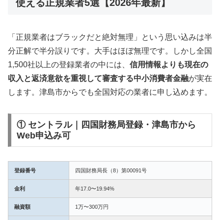
使える正規業者5選【2026年最新】
「正規業者はブラックだと絶対無理」という思い込みは半
分正解で半分誤りです。大手はほぼ無理です。しかし全国
1,500社以上の登録業者の中には、
信用情報よりも現在の
収入と返済意欲を重視して審査する中小消費者金融
が実在
します。津島市からでも全国対応の業者に申し込めます。
① セントラル｜四国財務局登録・津島市から
Web申込み可
登録番号
四国財務局長（8）第00091号
金利
年17.0〜19.94%
融資額
1万〜300万円