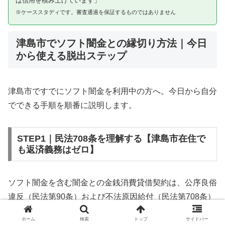
は信用を積み上げています」
※ケーススタディです。審査通過を保証するものではありません
津島市でソフト闇金との縁切り方法｜今日
から使える脱出ステップ
津島市ですでにソフト闇金を利用中の方へ。今日から自分
でできる手順を順番に説明します。
STEP1｜民法708条を理解する【津島市在住で
も返済義務はゼロ】
ソフト闇金を含む闇金との金銭消費貸借契約は、公序良俗
違反（民法第90条）および不法原因給付（民法第708条）
に該当するため、法的には無効です。津島市在住であって
ホーム
検索
トップ
サイドバー
も同様です。