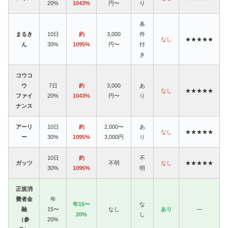
20%
1043%
円〜
り
条
まるき
10日
約
3,000
件
なし
★★★★★
ん
30%
1095%
円〜
付
き
コウコ
ウ
7日
約
3,000
あ
なし
★★★★★
ファイ
20%
1043%
円〜
り
ナンス
アーリ
10日
約
2,000〜
あ
なし
★★★★★
ー
30%
1095%
3,000円
り
10日
約
不
ガッツ
不明
なし
★★★★★
30%
1095%
明
正規消
費者金
年
年15〜
な
融
15〜
なし
あり
—
20%
し
（参
20%