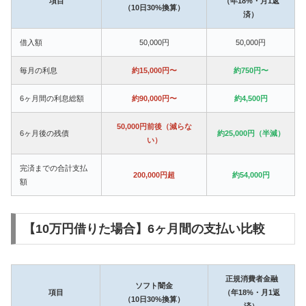
項目
（年18%・月1返
（10日30%換算）
済）
借入額
50,000円
50,000円
毎月の利息
約15,000円〜
約750円〜
6ヶ月間の利息総額
約90,000円〜
約4,500円
50,000円前後（減らな
6ヶ月後の残債
約25,000円（半減）
い）
完済までの合計支払
200,000円超
約54,000円
額
【10万円借りた場合】6ヶ月間の支払い比較
正規消費者金融
ソフト闇金
項目
（年18%・月1返
（10日30%換算）
済）