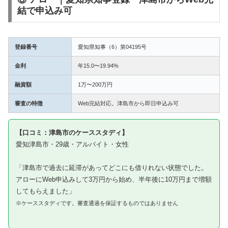
結で申込み可
登録番号
愛知県知事（6）第04195号
金利
年15.0〜19.94%
融資額
1万〜200万円
審査の特徴
Web完結対応。津島市から即日申込み可
【口コミ：津島市のケーススタディ】
愛知津島市・29歳・アルバイト・女性
「津島市で過去に延滞があってどこにも借りれない状態でした。
アローにWeb申込みして3万円から始め、半年後に10万円まで増額
してもらえました」
※ケーススタディです。審査通過を保証するものではありません