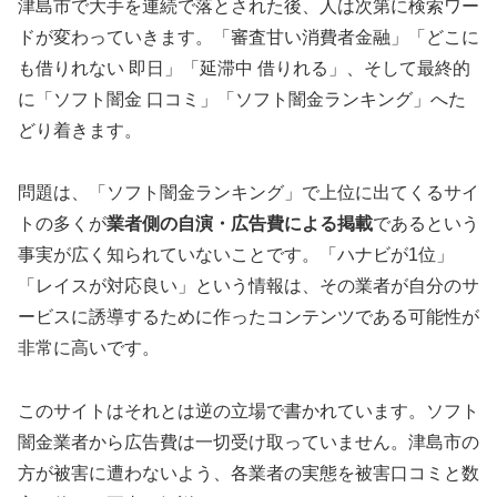
津島市で大手を連続で落とされた後、人は次第に検索ワー
ドが変わっていきます。「審査甘い消費者金融」「どこに
も借りれない 即日」「延滞中 借りれる」、そして最終的
に「ソフト闇金 口コミ」「ソフト闇金ランキング」へた
どり着きます。
問題は、「ソフト闇金ランキング」で上位に出てくるサイ
トの多くが
業者側の自演・広告費による掲載
であるという
事実が広く知られていないことです。「ハナビが1位」
「レイスが対応良い」という情報は、その業者が自分のサ
ービスに誘導するために作ったコンテンツである可能性が
非常に高いです。
このサイトはそれとは逆の立場で書かれています。ソフト
闇金業者から広告費は一切受け取っていません。津島市の
方が被害に遭わないよう、各業者の実態を被害口コミと数