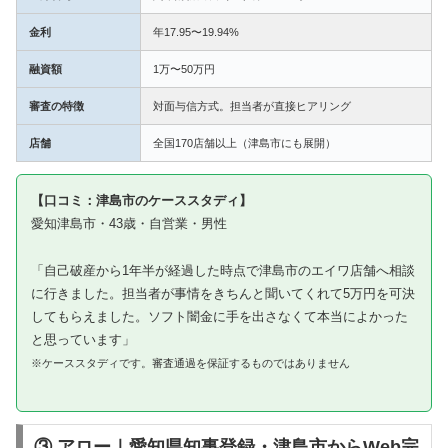
金利
年17.95〜19.94%
融資額
1万〜50万円
審査の特徴
対面与信方式。担当者が直接ヒアリング
店舗
全国170店舗以上（津島市にも展開）
【口コミ：津島市のケーススタディ】
愛知津島市・43歳・自営業・男性
「自己破産から1年半が経過した時点で津島市のエイワ店舗へ相談
に行きました。担当者が事情をきちんと聞いてくれて5万円を可決
してもらえました。ソフト闇金に手を出さなくて本当によかった
と思っています」
※ケーススタディです。審査通過を保証するものではありません
③ アロー｜愛知県知事登録・津島市からWeb完