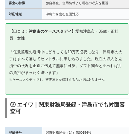
審査の特徴
独自審査。信用情報より現在の収入を重視
対応地域
津島市を含む全国対応
【口コミ：津島市のケーススタディ】
愛知津島市・36歳・正社
員・女性
「任意整理の返済中にどうしても10万円必要になり、津島市の大
手はすべて落ちてセントラルに申し込みました。現在の収入と返
済中の状況を正直に伝えて無事に可決。ソフト闇金と比べれば月
の負担がまったく違います」
※ケーススタディです。審査通過を保証するものではありません
② エイワ｜関東財務局登録・津島市でも対面審
査可
登録番号
関東財務局長（14）第00154号