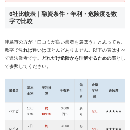
6社比較表｜融資条件・年利・危険度を数
字で比較
津島市の方が「口コミが良い業者を選ぼう」と思っても、
数字で見れば違いはほとんどありません。以下の表はすべ
て違法業者です。
どれだけ危険かを理解するための表
とし
て参照してください。
先
金融
基本
年利換
業者名
手数料
引
庁登
危険度
金利
算
き
録
10日
約
3,000
あ
ハナビ
なし
★★★★★
30%
1095%
円〜
り
7日
約
3,000
あ
レイス
なし
★★★★★