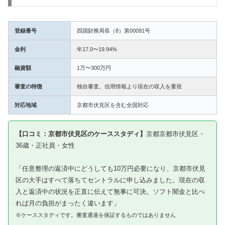
登録番号
四国財務局長（8）第00091号
金利
年17.0〜19.94%
融資額
1万〜300万円
審査の特徴
独自審査。信用情報より現在の収入を重視
対応地域
京都市伏見区を含む全国対応
【口コミ：京都市伏見区のケーススタディ】
京都京都市伏見区・
36歳・正社員・女性
「任意整理の返済中にどうしても10万円必要になり、京都市伏見
区の大手はすべて落ちてセントラルに申し込みました。現在の収
入と返済中の状況を正直に伝えて無事に可決。ソフト闇金と比べ
れば月の負担がまったく違います」
※ケーススタディです。審査通過を保証するものではありません