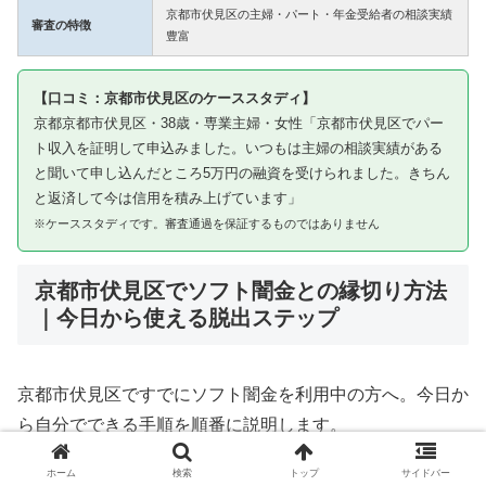
京都市伏見区の主婦・パート・年金受給者の相談実績
審査の特徴
豊富
【口コミ：京都市伏見区のケーススタディ】
京都京都市伏見区・38歳・専業主婦・女性「京都市伏見区でパー
ト収入を証明して申込みました。いつもは主婦の相談実績がある
と聞いて申し込んだところ5万円の融資を受けられました。きちん
と返済して今は信用を積み上げています」
※ケーススタディです。審査通過を保証するものではありません
京都市伏見区でソフト闇金との縁切り方法
｜今日から使える脱出ステップ
京都市伏見区ですでにソフト闇金を利用中の方へ。今日か
ら自分でできる手順を順番に説明します。
ホーム
検索
トップ
サイドバー