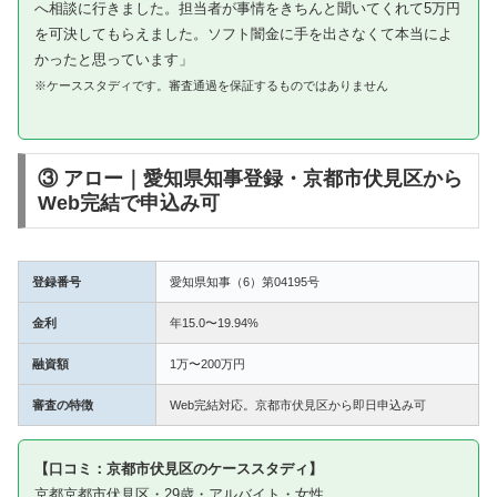
へ相談に行きました。担当者が事情をきちんと聞いてくれて5万円
を可決してもらえました。ソフト闇金に手を出さなくて本当によ
かったと思っています」
※ケーススタディです。審査通過を保証するものではありません
③ アロー｜愛知県知事登録・京都市伏見区から
Web完結で申込み可
登録番号
愛知県知事（6）第04195号
金利
年15.0〜19.94%
融資額
1万〜200万円
審査の特徴
Web完結対応。京都市伏見区から即日申込み可
【口コミ：京都市伏見区のケーススタディ】
京都京都市伏見区・29歳・アルバイト・女性