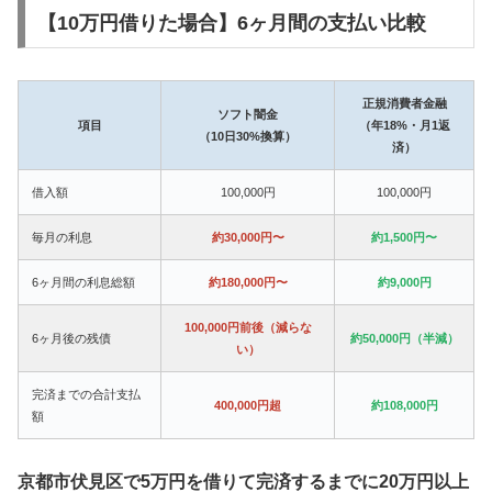
【10万円借りた場合】6ヶ月間の支払い比較
正規消費者金融
ソフト闇金
項目
（年18%・月1返
（10日30%換算）
済）
借入額
100,000円
100,000円
毎月の利息
約30,000円〜
約1,500円〜
6ヶ月間の利息総額
約180,000円〜
約9,000円
100,000円前後（減らな
6ヶ月後の残債
約50,000円（半減）
い）
完済までの合計支払
400,000円超
約108,000円
額
京都市伏見区で5万円を借りて完済するまでに20万円以上