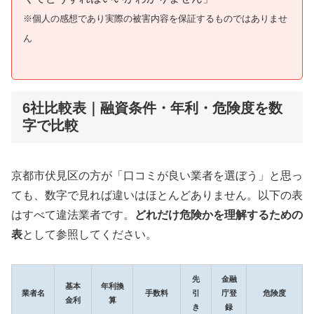
※個人の感想であり実際の被害内容を保証するものではありませ
ん
6社比較表｜融資条件・年利・危険度を数
字で比較
京都市伏見区の方が「口コミが良い業者を選ぼう」と思っ
ても、数字で見れば違いはほとんどありません。以下の表
はすべて違法業者です。
どれだけ危険かを理解するための
表
として参照してください。
先
金融
基本
年利換
業者名
手数料
引
庁登
危険度
金利
算
き
録