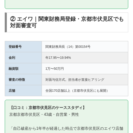
② エイワ｜関東財務局登録・京都市伏見区でも
対面審査可
登録番号
関東財務局長（14）第00154号
金利
年17.95〜19.94%
融資額
1万〜50万円
審査の特徴
対面与信方式。担当者が直接ヒアリング
店舗
全国170店舗以上（京都市伏見区にも展開）
【口コミ：京都市伏見区のケーススタディ】
京都京都市伏見区・43歳・自営業・男性
「自己破産から1年半が経過した時点で京都市伏見区のエイワ店舗