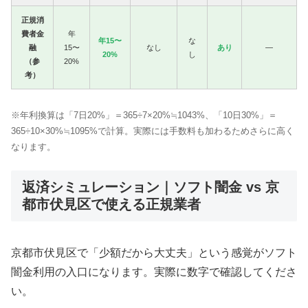
正規消
費者金
年
年15〜
な
融
15〜
なし
あり
—
20%
し
（参
20%
考）
※年利換算は「7日20%」＝365÷7×20%≒1043%、「10日30%」＝
365÷10×30%≒1095%で計算。実際には手数料も加わるためさらに高く
なります。
返済シミュレーション｜ソフト闇金 vs 京
都市伏見区で使える正規業者
京都市伏見区で「少額だから大丈夫」という感覚がソフト
闇金利用の入口になります。実際に数字で確認してくださ
い。