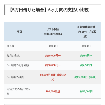
【5万円借りた場合】6ヶ月間の支払い比較
正規消費者金融
ソフト闇金
項目
（年18%・月1返
（10日30%換算）
済）
借入額
50,000円
50,000円
毎月の利息
約15,000円〜
約750円〜
6ヶ月間の利息総額
約90,000円〜
約4,500円
50,000円前後（減らな
6ヶ月後の残債
約25,000円（半減）
い）
完済までの合計支払
200,000円超
約54,000円
額