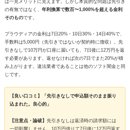
は一見メリットに見えます。しかし本質的な問題は先引き
の有無ではなく、
年利換算で数百〜1,000%を超える金利
そのもの
です。
プラウディアの金利は7日20%・10日30%・14日40%で、
手数料は5,000円（先引きではないが契約時に徴収）。先
引きなしで10万円が口座に届いても、7日後に12万円を返
す必要があります。返せなければ次の7日でまた20%が積
み上がります。違法業者であることは他のソフト闇金と同
じです。
【良い口コミ】「先引きなしで申込額そのまま振り
込まれた。良心的」
【注意点・論破】
先引きなしは返済時の請求額には
一切影響しません。10万円借りて7日後に12万円返す