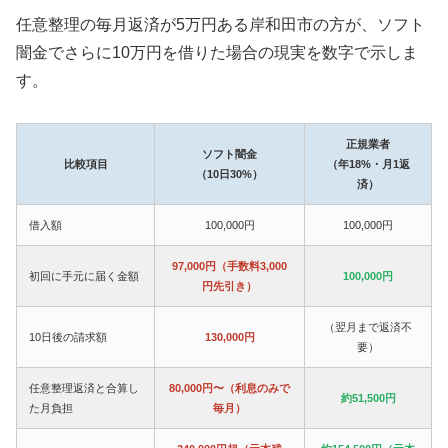
任意整理の毎月返済が5万円ある岸和田市の方が、ソフト
闇金でさらに10万円を借りた場合の現実を数字で示しま
す。
正規業者
ソフト闇金
比較項目
（年18%・月1返
（10日30%）
済）
借入額
100,000円
100,000円
97,000円（手数料3,000
初回に手元に届く金額
100,000円
円先引き）
（翌月まで返済不
10日後の請求額
130,000円
要）
任意整理返済と合算し
80,000円〜（利息のみで
約51,500円
た月負担
毎月）