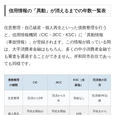
信用情報の「異動」が消えるまでの年数一覧表
任意整理・自己破産・個人再生といった債務整理を行う
と、信用情報機関（CIC・JICC・KSC）に「異動情報
（事故情報）」が登録されます。この情報が残っている間
は、大手消費者金融はもちろん、多くの中小消費者金融で
も審査を通過することができません。岸和田市在住であっ
ても同様です。
債務整理
KSC（全
完済後の目
CIC
JICC
の種類
銀協）
安
完済から5
完済後5年以
任意整理
完済から5年
登録なし
年
降
手続き開始か
手続き開始
手続きから
個人再生
10年