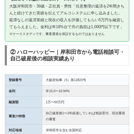
大阪岸和田市・39歳・正社員・男性「任意整理の返済を2年間きち
んと続けてきた実績を伝えてアルコシステムに申し込みました。
延滞なしの返済実績と現在の収入を評価してもらい5万円を融資し
てもらえました。金利は年19%台で月の負担は1,000円以下です」
※ケーススタディです。審査通過を保証するものではありません
② ハローハッピー｜岸和田市から電話相談可・
自己破産後の相談実績あり
登録番号
大阪府知事（5）第12823号
金利
年15.0〜19.94%
融資額
1万〜50万円
自己破産後1〜2年経過していれば相談受付。現況重視
審査の特徴
の審査
対応地域
岸和田市を含む全国対応