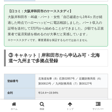
【口コミ：大阪岸和田市のケーススタディ】
大阪岸和田市・46歳・パート・女性「自己破産から1年4ヶ月が経
過した時点でハローハッピーに電話相談しました。パート収入の
証明を送付して3万円から始めることができました。少額でも正規
業者で返済実績を積めるのが大事だと実感しています」
※ケーススタディです。審査通過を保証するものではありません
③ キャネット｜岸和田市から申込み可・北海
道〜九州まで多拠点登録
北海道知事（8）石第02857号 ／ 近畿財務局長（6）
登録番号
第00813号 ／ 九州財務局長（7）第00127号
金利
年14.4〜19.94%
融資額
1万〜50万円
ホーム
検索
トップ
サイドバー
3拠点登録の信頼性。岸和田市からWEB完結で申込み