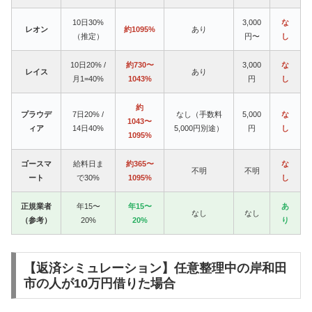
10日30%
3,000
な
レオン
約1095%
あり
（推定）
円〜
し
10日20% /
約730〜
3,000
な
レイス
あり
月1=40%
1043%
円
し
約
プラウデ
7日20% /
なし（手数料
5,000
な
1043〜
ィア
14日40%
5,000円別途）
円
し
1095%
ゴースマ
給料日ま
約365〜
な
不明
不明
ート
で30%
1095%
し
正規業者
年15〜
年15〜
あ
なし
なし
（参考）
20%
20%
り
【返済シミュレーション】任意整理中の岸和田
市の人が10万円借りた場合