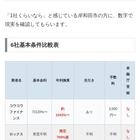
「1社くらいなら」と感じている岸和田市の方に、数字で
現実を確認してもらいます。
6社基本条件比較表
金
融
手数
業者名
基本金利
年利換算
先引き
庁
料
登
録
コウコウ
約
3,000
な
ファイナ
7日20%〜
あり
1043%〜
円〜
し
ンス
推定
な
ロックス
実質不明
不明
不明
700%超
し