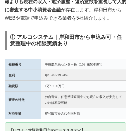
報よりも現在の収入・返済履歴・返済意欲を重視して人的
に審査する中小消費者金融
が存在します。岸和田市から
WEBや電話で申込みできる業者を5社紹介します。
① アルコシステム｜岸和田市から申込み可・任
意整理中の相談実績あり
登録番号
中播磨県民センター長（15）第50158号
金利
年15.0〜19.94%
融資額
1万〜100万円
独自審査。任意整理返済中でも現在の収入が安定して
審査の特徴
いれば相談可能
対応地域
岸和田市を含む全国対応
【口コミ：大阪岸和田市のケーススタディ】