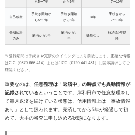
ら5〜7年
から5年
7〜10年
手続き開始か
手続き開始
手続きから
自己破産
10年
ら5〜7年
から5年
7〜10年
長期延滞
解消から5
解消後5年以
解消から5年
登録なし
のみ
年
降
※登録期間は手続きや完済のタイミングにより前後します。正確な情報
はCIC（0570-666-414）またはJICC（0120-441-481）に開示請求してご
確認ください。
重要なのは、
任意整理は「返済中」の時点でも異動情報が
記録されている
ということです。岸和田市で任意整理をし
て毎月返済を続けている状態は、信用情報上は「事故情報
あり」として扱われます。完済してから5年が経過して初
めて、大手の審査に申し込める状態になります。