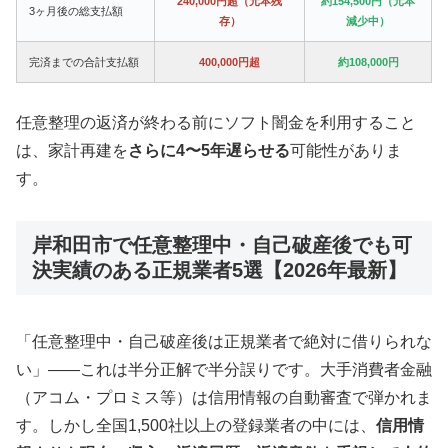
240,000円超（元本残
約154,500円（元本
3ヶ月後の総支払額
存）
減少中）
完済までの合計支払額
400,000円超
約108,000円
任意整理の返済が終わる前にソフト闇金を利用すること
は、家計再建を
さらに4〜5年遅らせる
可能性がありま
す。
岸和田市で任意整理中・自己破産後でも可
決実績のある正規業者5選【2026年最新】
「任意整理中・自己破産後は正規業者で絶対に借りられな
い」——これは半分正解で半分誤りです。大手消費者金融
（アコム・プロミス等）は信用情報の自動審査で弾かれま
す。しかし全国1,500社以上の登録業者の中には、
信用情