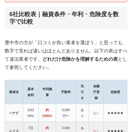
6社比較表｜融資条件・年利・危険度を数
字で比較
豊中市の方が「口コミが良い業者を選ぼう」と思っても、
数字で見れば違いはほとんどありません。以下の表はすべ
て違法業者です。
どれだけ危険かを理解するための表
とし
て参照してください。
先
金融
基本
年利換
業者名
手数料
引
庁登
危険度
金利
算
き
録
10日
約
3,000
あ
ハナビ
なし
★★★★★
30%
1095%
円〜
り
7日
約
3,000
あ
レイス
なし
★★★★★