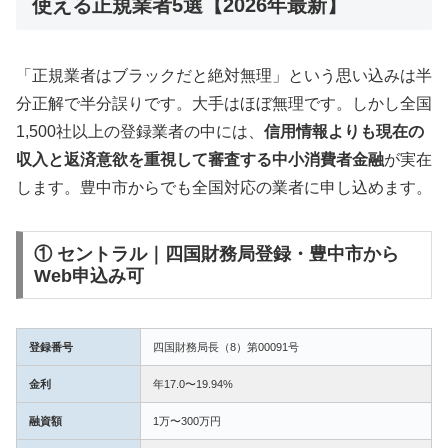
使える正規業者5選【2026年最新】
「正規業者はブラックだと絶対無理」という思い込みは半
分正解で半分誤りです。大手はほぼ無理です。しかし全国
1,500社以上の登録業者の中には、
信用情報よりも現在の
収入と返済意欲を重視して審査する中小消費者金融
が実在
します。豊中市からでも全国対応の業者に申し込めます。
① セントラル｜四国財務局登録・豊中市から
Web申込み可
登録番号
四国財務局長（8）第00091号
金利
年17.0〜19.94%
融資額
1万〜300万円