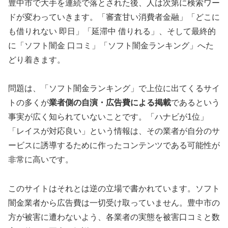
豊中市で大手を連続で落とされた後、人は次第に検索ワー
ドが変わっていきます。「審査甘い消費者金融」「どこに
も借りれない 即日」「延滞中 借りれる」、そして最終的
に「ソフト闇金 口コミ」「ソフト闇金ランキング」へた
どり着きます。
問題は、「ソフト闇金ランキング」で上位に出てくるサイ
トの多くが
業者側の自演・広告費による掲載
であるという
事実が広く知られていないことです。「ハナビが1位」
「レイスが対応良い」という情報は、その業者が自分のサ
ービスに誘導するために作ったコンテンツである可能性が
非常に高いです。
このサイトはそれとは逆の立場で書かれています。ソフト
闇金業者から広告費は一切受け取っていません。豊中市の
方が被害に遭わないよう、各業者の実態を被害口コミと数