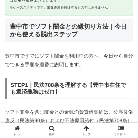
は信用を積み上げています」
※ケーススタディです。審査通過を保証するものではありません
豊中市でソフト闇金との縁切り方法｜今日
から使える脱出ステップ
豊中市ですでにソフト闇金を利用中の方へ。今日から自分
でできる手順を順番に説明します。
STEP1｜民法708条を理解する【豊中市在住で
も返済義務はゼロ】
ソフト闇金を含む闇金との金銭消費貸借契約は、公序良俗
違反（民法第90条）および不法原因給付（民法第708条）
に該当するため、法的には無効です。豊中市在住であって
ホーム
検索
トップ
サイドバー
も同様です。