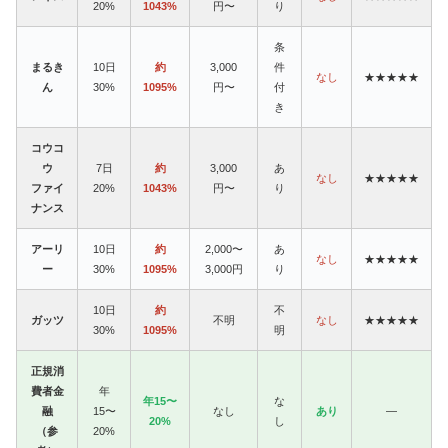
20%
1043%
円〜
り
条
まるき
10日
約
3,000
件
なし
★★★★★
ん
30%
1095%
円〜
付
き
コウコ
ウ
7日
約
3,000
あ
なし
★★★★★
ファイ
20%
1043%
円〜
り
ナンス
アーリ
10日
約
2,000〜
あ
なし
★★★★★
ー
30%
1095%
3,000円
り
10日
約
不
ガッツ
不明
なし
★★★★★
30%
1095%
明
正規消
費者金
年
年15〜
な
融
15〜
なし
あり
—
20%
し
（参
20%