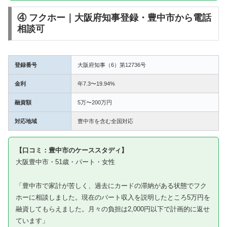
④ フクホー｜大阪府知事登録・豊中市から電話
相談可
登録番号
大阪府知事（6）第12736号
金利
年7.3〜19.94%
融資額
5万〜200万円
対応地域
豊中市を含む全国対応
【口コミ：豊中市のケーススタディ】
大阪豊中市・51歳・パート・女性
「豊中市で家計が苦しく、過去にカードの滞納がある状態でフク
ホーに相談しました。現在のパート収入を説明したところ5万円を
融資してもらえました。月々の負担は2,000円以下で計画的に返せ
ています」