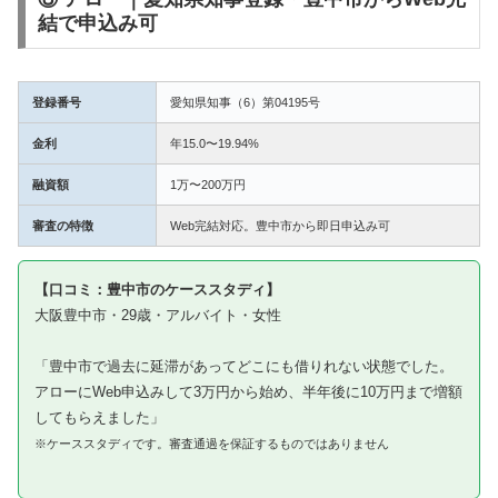
結で申込み可
登録番号
愛知県知事（6）第04195号
金利
年15.0〜19.94%
融資額
1万〜200万円
審査の特徴
Web完結対応。豊中市から即日申込み可
【口コミ：豊中市のケーススタディ】
大阪豊中市・29歳・アルバイト・女性
「豊中市で過去に延滞があってどこにも借りれない状態でした。
アローにWeb申込みして3万円から始め、半年後に10万円まで増額
してもらえました」
※ケーススタディです。審査通過を保証するものではありません