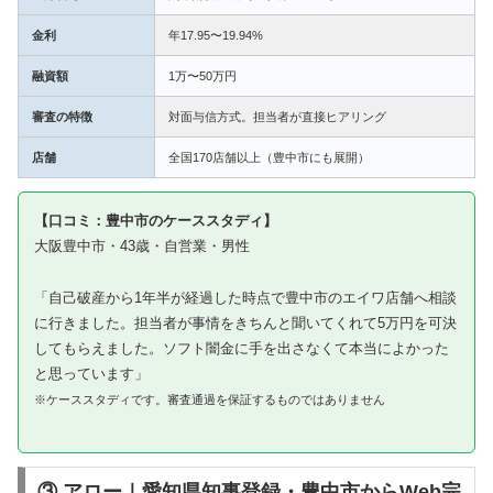
金利
年17.95〜19.94%
融資額
1万〜50万円
審査の特徴
対面与信方式。担当者が直接ヒアリング
店舗
全国170店舗以上（豊中市にも展開）
【口コミ：豊中市のケーススタディ】
大阪豊中市・43歳・自営業・男性
「自己破産から1年半が経過した時点で豊中市のエイワ店舗へ相談
に行きました。担当者が事情をきちんと聞いてくれて5万円を可決
してもらえました。ソフト闇金に手を出さなくて本当によかった
と思っています」
※ケーススタディです。審査通過を保証するものではありません
③ アロー｜愛知県知事登録・豊中市からWeb完