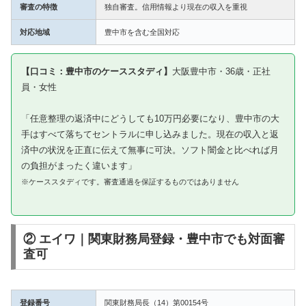
審査の特徴
独自審査。信用情報より現在の収入を重視
対応地域
豊中市を含む全国対応
【口コミ：豊中市のケーススタディ】
大阪豊中市・36歳・正社
員・女性
「任意整理の返済中にどうしても10万円必要になり、豊中市の大
手はすべて落ちてセントラルに申し込みました。現在の収入と返
済中の状況を正直に伝えて無事に可決。ソフト闇金と比べれば月
の負担がまったく違います」
※ケーススタディです。審査通過を保証するものではありません
② エイワ｜関東財務局登録・豊中市でも対面審
査可
登録番号
関東財務局長（14）第00154号