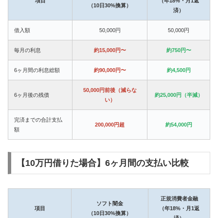
項目
（年18%・月1返
（10日30%換算）
済）
借入額
50,000円
50,000円
毎月の利息
約15,000円〜
約750円〜
6ヶ月間の利息総額
約90,000円〜
約4,500円
50,000円前後（減らな
6ヶ月後の残債
約25,000円（半減）
い）
完済までの合計支払
200,000円超
約54,000円
額
【10万円借りた場合】6ヶ月間の支払い比較
正規消費者金融
ソフト闇金
項目
（年18%・月1返
（10日30%換算）
済）