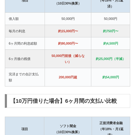
項目
（年18%・月1返
（10日30%換算）
済）
借入額
50,000円
50,000円
毎月の利息
約15,000円〜
約750円〜
6ヶ月間の利息総額
約90,000円〜
約4,500円
50,000円前後（減らな
6ヶ月後の残債
約25,000円（半減）
い）
完済までの合計支払
200,000円超
約54,000円
額
【10万円借りた場合】6ヶ月間の支払い比較
正規消費者金融
ソフト闇金
項目
（年18%・月1返
（10日30%換算）
済）