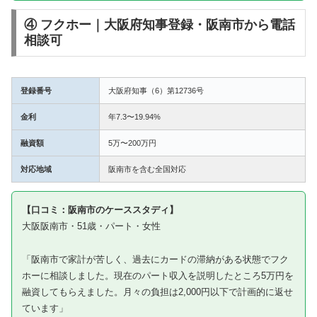
④ フクホー｜大阪府知事登録・阪南市から電話
相談可
登録番号
大阪府知事（6）第12736号
金利
年7.3〜19.94%
融資額
5万〜200万円
対応地域
阪南市を含む全国対応
【口コミ：阪南市のケーススタディ】
大阪阪南市・51歳・パート・女性
「阪南市で家計が苦しく、過去にカードの滞納がある状態でフク
ホーに相談しました。現在のパート収入を説明したところ5万円を
融資してもらえました。月々の負担は2,000円以下で計画的に返せ
ています」