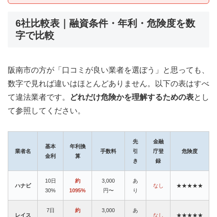
6社比較表｜融資条件・年利・危険度を数
字で比較
阪南市の方が「口コミが良い業者を選ぼう」と思っても、
数字で見れば違いはほとんどありません。以下の表はすべ
て違法業者です。
どれだけ危険かを理解するための表
とし
て参照してください。
先
金融
基本
年利換
業者名
手数料
引
庁登
危険度
金利
算
き
録
10日
約
3,000
あ
ハナビ
なし
★★★★★
30%
1095%
円〜
り
7日
約
3,000
あ
レイス
なし
★★★★★