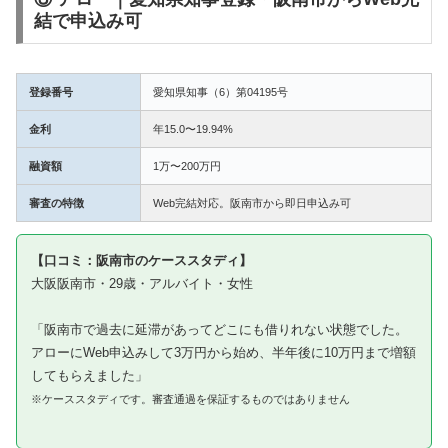
結で申込み可
登録番号
愛知県知事（6）第04195号
金利
年15.0〜19.94%
融資額
1万〜200万円
審査の特徴
Web完結対応。阪南市から即日申込み可
【口コミ：阪南市のケーススタディ】
大阪阪南市・29歳・アルバイト・女性
「阪南市で過去に延滞があってどこにも借りれない状態でした。
アローにWeb申込みして3万円から始め、半年後に10万円まで増額
してもらえました」
※ケーススタディです。審査通過を保証するものではありません