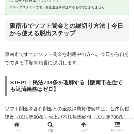
は信用を積み上げています」
※ケーススタディです。審査通過を保証するものではありません
阪南市でソフト闇金との縁切り方法｜今日
から使える脱出ステップ
阪南市ですでにソフト闇金を利用中の方へ。今日から自分
でできる手順を順番に説明します。
STEP1｜民法708条を理解する【阪南市在住で
も返済義務はゼロ】
ソフト闇金を含む闇金との金銭消費貸借契約は、公序良俗
違反（民法第90条）および不法原因給付（民法第708条）
に該当するため、法的には無効です。阪南市在住であって
ホーム
検索
トップ
サイドバー
も同様です。