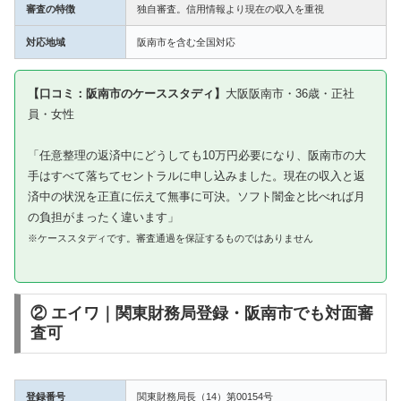
審査の特徴
独自審査。信用情報より現在の収入を重視
対応地域
阪南市を含む全国対応
【口コミ：阪南市のケーススタディ】
大阪阪南市・36歳・正社
員・女性
「任意整理の返済中にどうしても10万円必要になり、阪南市の大
手はすべて落ちてセントラルに申し込みました。現在の収入と返
済中の状況を正直に伝えて無事に可決。ソフト闇金と比べれば月
の負担がまったく違います」
※ケーススタディです。審査通過を保証するものではありません
② エイワ｜関東財務局登録・阪南市でも対面審
査可
登録番号
関東財務局長（14）第00154号