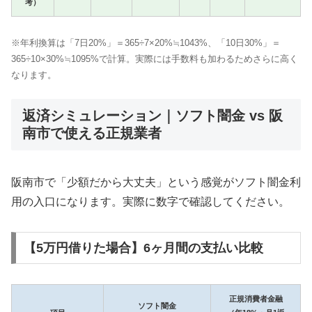
考）
※年利換算は「7日20%」＝365÷7×20%≒1043%、「10日30%」＝
365÷10×30%≒1095%で計算。実際には手数料も加わるためさらに高く
なります。
返済シミュレーション｜ソフト闇金 vs 阪
南市で使える正規業者
阪南市で「少額だから大丈夫」という感覚がソフト闇金利
用の入口になります。実際に数字で確認してください。
【5万円借りた場合】6ヶ月間の支払い比較
正規消費者金融
ソフト闇金