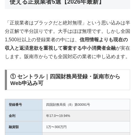
使える正規業者5選【2026年最新】
「正規業者はブラックだと絶対無理」という思い込みは半
分正解で半分誤りです。大手はほぼ無理です。しかし全国
1,500社以上の登録業者の中には、
信用情報よりも現在の
収入と返済意欲を重視して審査する中小消費者金融
が実在
します。阪南市からでも全国対応の業者に申し込めます。
① セントラル｜四国財務局登録・阪南市から
Web申込み可
登録番号
四国財務局長（8）第00091号
金利
年17.0〜19.94%
融資額
1万〜300万円