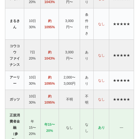
20%
1043%
円〜
り
条
まるき
10日
約
3,000
件
なし
★★★★★
ん
30%
1095%
円〜
付
き
コウコ
ウ
7日
約
3,000
あ
なし
★★★★★
ファイ
20%
1043%
円〜
り
ナンス
アーリ
10日
約
2,000〜
あ
なし
★★★★★
ー
30%
1095%
3,000円
り
10日
約
不
ガッツ
不明
なし
★★★★★
30%
1095%
明
正規消
費者金
年
年15〜
な
融
15〜
なし
あり
—
20%
し
（参
20%