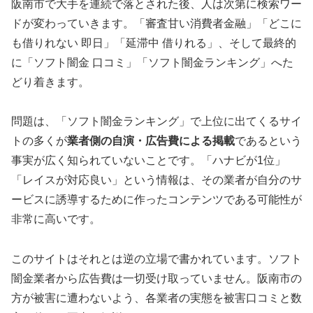
阪南市で大手を連続で落とされた後、人は次第に検索ワー
ドが変わっていきます。「審査甘い消費者金融」「どこに
も借りれない 即日」「延滞中 借りれる」、そして最終的
に「ソフト闇金 口コミ」「ソフト闇金ランキング」へた
どり着きます。
問題は、「ソフト闇金ランキング」で上位に出てくるサイ
トの多くが
業者側の自演・広告費による掲載
であるという
事実が広く知られていないことです。「ハナビが1位」
「レイスが対応良い」という情報は、その業者が自分のサ
ービスに誘導するために作ったコンテンツである可能性が
非常に高いです。
このサイトはそれとは逆の立場で書かれています。ソフト
闇金業者から広告費は一切受け取っていません。阪南市の
方が被害に遭わないよう、各業者の実態を被害口コミと数