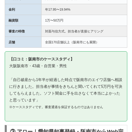
金利
年17.95〜19.94%
融資額
1万〜50万円
審査の特徴
対面与信方式。担当者が直接ヒアリング
店舗
全国170店舗以上（阪南市にも展開）
【口コミ：阪南市のケーススタディ】
大阪阪南市・43歳・自営業・男性
「自己破産から1年半が経過した時点で阪南市のエイワ店舗へ相談
に行きました。担当者が事情をきちんと聞いてくれて5万円を可決
してもらえました。ソフト闇金に手を出さなくて本当によかった
と思っています」
※ケーススタディです。審査通過を保証するものではありません
③ アロー｜愛知県知事登録・阪南市からWeb完