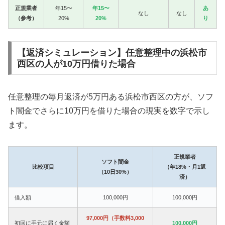
正規業者
年15〜
年15〜
あ
なし
なし
（参考）
20%
20%
り
【返済シミュレーション】任意整理中の浜松市
西区の人が10万円借りた場合
任意整理の毎月返済が5万円ある浜松市西区の方が、ソフ
ト闇金でさらに10万円を借りた場合の現実を数字で示し
ます。
正規業者
ソフト闇金
比較項目
（年18%・月1返
（10日30%）
済）
借入額
100,000円
100,000円
97,000円（手数料3,000
初回に手元に届く金額
100,000円