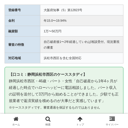
登録番号
大阪府知事（5）第12823号
金利
年15.0〜19.94%
融資額
1万〜50万円
自己破産後1〜2年経過していれば相談受付。現況重視
審査の特徴
の審査
対応地域
浜松市西区を含む全国対応
【口コミ：静岡浜松市西区のケーススタディ】
静岡浜松市西区・46歳・パート・女性「自己破産から1年4ヶ月が
経過した時点でハローハッピーに電話相談しました。パート収入
の証明を送付して3万円から始めることができました。少額でも正
規業者で返済実績を積めるのが大事だと実感しています」
※ケーススタディです。審査通過を保証するものではありません
③ キャネット｜浜松市西区から申込み可・北海
ホーム
検索
トップ
サイドバー