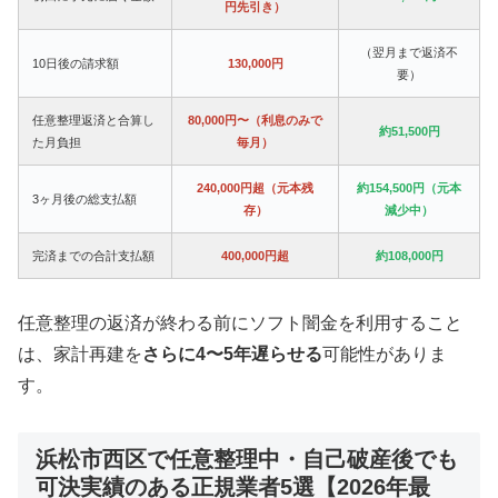
円先引き）
（翌月まで返済不
10日後の請求額
130,000円
要）
任意整理返済と合算し
80,000円〜（利息のみで
約51,500円
た月負担
毎月）
240,000円超（元本残
約154,500円（元本
3ヶ月後の総支払額
存）
減少中）
完済までの合計支払額
400,000円超
約108,000円
任意整理の返済が終わる前にソフト闇金を利用すること
は、家計再建を
さらに4〜5年遅らせる
可能性がありま
す。
浜松市西区で任意整理中・自己破産後でも
可決実績のある正規業者5選【2026年最