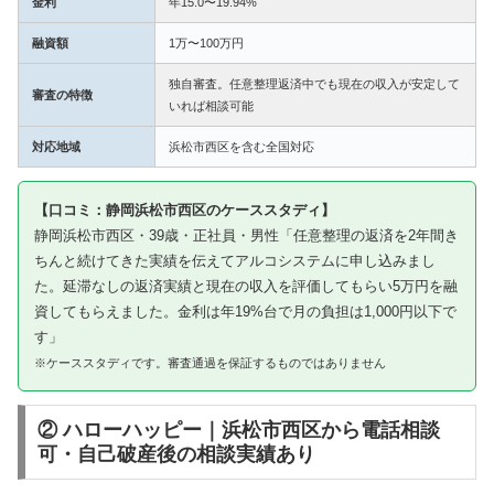
金利
年15.0〜19.94%
融資額
1万〜100万円
独自審査。任意整理返済中でも現在の収入が安定して
審査の特徴
いれば相談可能
対応地域
浜松市西区を含む全国対応
【口コミ：静岡浜松市西区のケーススタディ】
静岡浜松市西区・39歳・正社員・男性「任意整理の返済を2年間き
ちんと続けてきた実績を伝えてアルコシステムに申し込みまし
た。延滞なしの返済実績と現在の収入を評価してもらい5万円を融
資してもらえました。金利は年19%台で月の負担は1,000円以下で
す」
※ケーススタディです。審査通過を保証するものではありません
② ハローハッピー｜浜松市西区から電話相談
可・自己破産後の相談実績あり