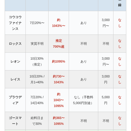
録
コウコウ
約
3,000
な
ファイナ
7日20%〜
あり
1043%〜
円〜
し
ンス
推定
な
ロックス
実質不明
不明
不明
700%超
し
10日30%
3,000
な
レオン
約1095%
あり
（推定）
円〜
し
10日20% /
約730〜
3,000
な
レイス
あり
月1=40%
1043%
円
し
約
プラウデ
7日20% /
なし（手数料
5,000
な
1043〜
ィア
14日40%
5,000円別途）
円
し
1095%
ゴースマ
給料日ま
約365〜
な
不明
不明
ート
で30%
1095%
し