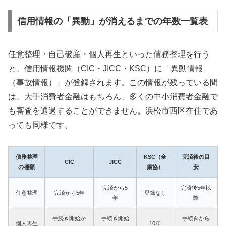
信用情報の「異動」が消えるまでの年数一覧表
任意整理・自己破産・個人再生といった債務整理を行う
と、信用情報機関（CIC・JICC・KSC）に「異動情報
（事故情報）」が登録されます。この情報が残っている間
は、大手消費者金融はもちろん、多くの中小消費者金融で
も審査を通過することができません。浜松市西区在住であ
っても同様です。
債務整理
KSC（全
完済後の目
CIC
JICC
の種類
銀協）
安
完済から5
完済後5年以
任意整理
完済から5年
登録なし
年
降
手続き開始か
手続き開始
手続きから
個人再生
10年