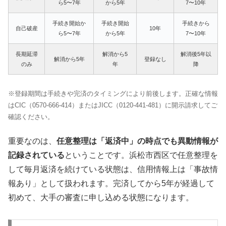
ら5〜7年
から5年
7〜10年
手続き開始か
手続き開始
手続きから
自己破産
10年
ら5〜7年
から5年
7〜10年
長期延滞
解消から5
解消後5年以
解消から5年
登録なし
のみ
年
降
※登録期間は手続きや完済のタイミングにより前後します。正確な情報
はCIC（0570-666-414）またはJICC（0120-441-481）に開示請求してご
確認ください。
重要なのは、
任意整理は「返済中」の時点でも異動情報が
記録されている
ということです。浜松市西区で任意整理を
して毎月返済を続けている状態は、信用情報上は「事故情
報あり」として扱われます。完済してから5年が経過して
初めて、大手の審査に申し込める状態になります。