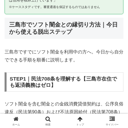
は信用を積み上げています」
※ケーススタディです。審査通過を保証するものではありません
三島市でソフト闇金との縁切り方法｜今日
から使える脱出ステップ
三島市ですでにソフト闇金を利用中の方へ。今日から自分
でできる手順を順番に説明します。
STEP1｜民法708条を理解する【三島市在住で
も返済義務はゼロ】
ソフト闇金を含む闇金との金銭消費貸借契約は、公序良俗
違反（民法第90条）および不法原因給付（民法第708条）
に該当するため、法的には無効です。三島市在住であって
ホーム
検索
トップ
サイドバー
も同様です。