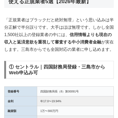
使える正規業者5選【2026年最新】
「正規業者はブラックだと絶対無理」という思い込みは半
分正解で半分誤りです。大手はほぼ無理です。しかし全国
1,500社以上の登録業者の中には、
信用情報よりも現在の
収入と返済意欲を重視して審査する中小消費者金融
が実在
します。三島市からでも全国対応の業者に申し込めます。
① セントラル｜四国財務局登録・三島市から
Web申込み可
登録番号
四国財務局長（8）第00091号
金利
年17.0〜19.94%
融資額
1万〜300万円