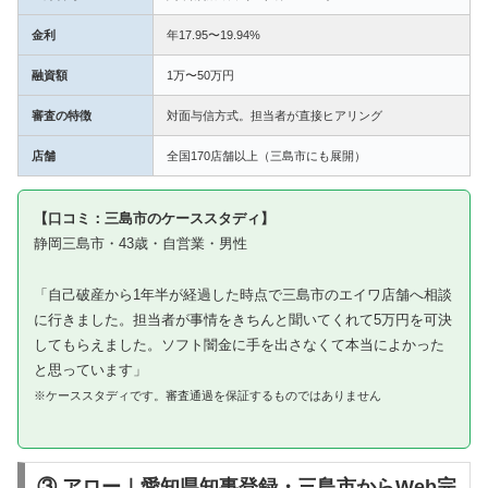
金利
年17.95〜19.94%
融資額
1万〜50万円
審査の特徴
対面与信方式。担当者が直接ヒアリング
店舗
全国170店舗以上（三島市にも展開）
【口コミ：三島市のケーススタディ】
静岡三島市・43歳・自営業・男性
「自己破産から1年半が経過した時点で三島市のエイワ店舗へ相談
に行きました。担当者が事情をきちんと聞いてくれて5万円を可決
してもらえました。ソフト闇金に手を出さなくて本当によかった
と思っています」
※ケーススタディです。審査通過を保証するものではありません
③ アロー｜愛知県知事登録・三島市からWeb完