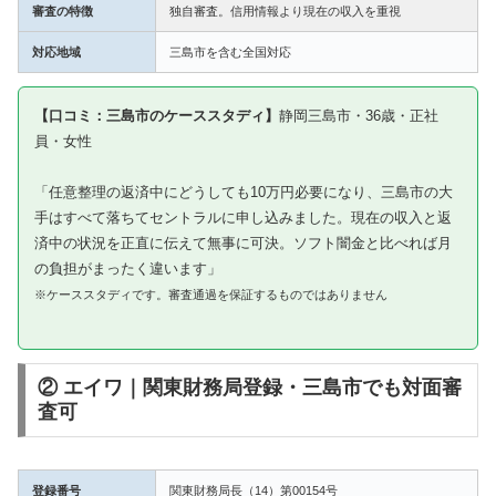
審査の特徴
独自審査。信用情報より現在の収入を重視
対応地域
三島市を含む全国対応
【口コミ：三島市のケーススタディ】
静岡三島市・36歳・正社
員・女性
「任意整理の返済中にどうしても10万円必要になり、三島市の大
手はすべて落ちてセントラルに申し込みました。現在の収入と返
済中の状況を正直に伝えて無事に可決。ソフト闇金と比べれば月
の負担がまったく違います」
※ケーススタディです。審査通過を保証するものではありません
② エイワ｜関東財務局登録・三島市でも対面審
査可
登録番号
関東財務局長（14）第00154号