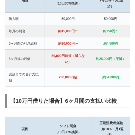
項目
（年18%・月1返
（10日30%換算）
済）
借入額
50,000円
50,000円
毎月の利息
約15,000円〜
約750円〜
6ヶ月間の利息総額
約90,000円〜
約4,500円
50,000円前後（減らな
6ヶ月後の残債
約25,000円（半減）
い）
完済までの合計支払
200,000円超
約54,000円
額
【10万円借りた場合】6ヶ月間の支払い比較
正規消費者金融
ソフト闇金
項目
（年18%・月1返
（10日30%換算）
済）