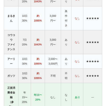
20%
1043%
円〜
り
条
まるき
10日
約
3,000
件
なし
★★★★★
ん
30%
1095%
円〜
付
き
コウコ
ウ
7日
約
3,000
あ
なし
★★★★★
ファイ
20%
1043%
円〜
り
ナンス
アーリ
10日
約
2,000〜
あ
なし
★★★★★
ー
30%
1095%
3,000円
り
10日
約
不
ガッツ
不明
なし
★★★★★
30%
1095%
明
正規消
費者金
年
年15〜
な
融
15〜
なし
あり
—
20%
し
（参
20%