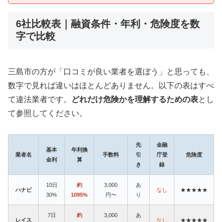
6社比較表｜融資条件・年利・危険度を数
字で比較
三島市の方が「口コミが良い業者を選ぼう」と思っても、
数字で見れば違いはほとんどありません。以下の表はすべ
て違法業者です。
どれだけ危険かを理解するための表
とし
て参照してください。
先
金融
基本
年利換
業者名
手数料
引
庁登
危険度
金利
算
き
録
10日
約
3,000
あ
ハナビ
なし
★★★★★
30%
1095%
円〜
り
7日
約
3,000
あ
レイス
なし
★★★★★