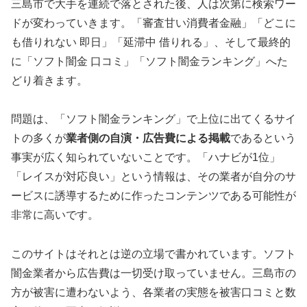
三島市で大手を連続で落とされた後、人は次第に検索ワー
ドが変わっていきます。「審査甘い消費者金融」「どこに
も借りれない 即日」「延滞中 借りれる」、そして最終的
に「ソフト闇金 口コミ」「ソフト闇金ランキング」へた
どり着きます。
問題は、「ソフト闇金ランキング」で上位に出てくるサイ
トの多くが
業者側の自演・広告費による掲載
であるという
事実が広く知られていないことです。「ハナビが1位」
「レイスが対応良い」という情報は、その業者が自分のサ
ービスに誘導するために作ったコンテンツである可能性が
非常に高いです。
このサイトはそれとは逆の立場で書かれています。ソフト
闇金業者から広告費は一切受け取っていません。三島市の
方が被害に遭わないよう、各業者の実態を被害口コミと数