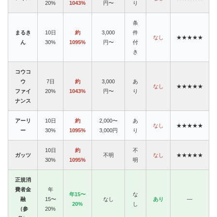
20%
1043%
円〜
り
条
まるき
10日
約
3,000
件
なし
★★★★★
ん
30%
1095%
円〜
付
き
コウコ
ウ
7日
約
3,000
あ
なし
★★★★★
ファイ
20%
1043%
円〜
り
ナンス
アーリ
10日
約
2,000〜
あ
なし
★★★★★
ー
30%
1095%
3,000円
り
10日
約
不
ガッツ
不明
なし
★★★★★
30%
1095%
明
正規消
費者金
年
年15〜
な
融
15〜
なし
あり
—
20%
し
（参
20%