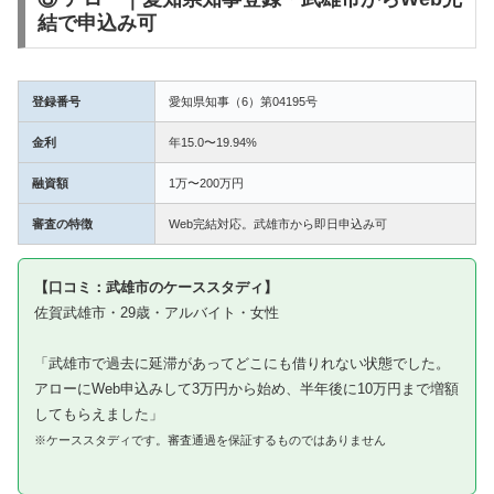
結で申込み可
登録番号
愛知県知事（6）第04195号
金利
年15.0〜19.94%
融資額
1万〜200万円
審査の特徴
Web完結対応。武雄市から即日申込み可
【口コミ：武雄市のケーススタディ】
佐賀武雄市・29歳・アルバイト・女性
「武雄市で過去に延滞があってどこにも借りれない状態でした。
アローにWeb申込みして3万円から始め、半年後に10万円まで増額
してもらえました」
※ケーススタディです。審査通過を保証するものではありません