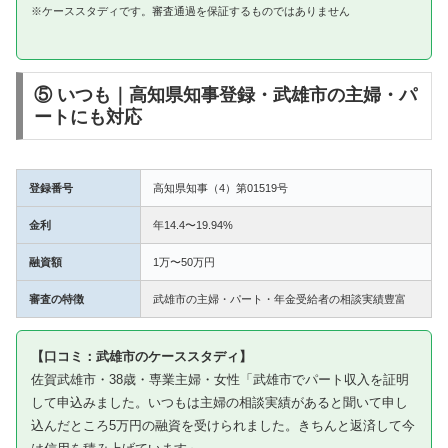
※ケーススタディです。審査通過を保証するものではありません
⑤ いつも｜高知県知事登録・武雄市の主婦・パ
ートにも対応
登録番号
高知県知事（4）第01519号
金利
年14.4〜19.94%
融資額
1万〜50万円
審査の特徴
武雄市の主婦・パート・年金受給者の相談実績豊富
【口コミ：武雄市のケーススタディ】
佐賀武雄市・38歳・専業主婦・女性「武雄市でパート収入を証明
して申込みました。いつもは主婦の相談実績があると聞いて申し
込んだところ5万円の融資を受けられました。きちんと返済して今