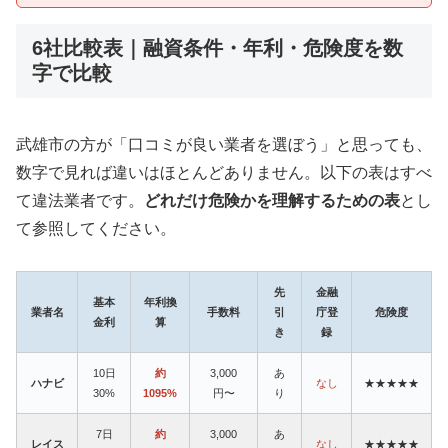
6社比較表｜融資条件・年利・危険度を数
字で比較
武雄市の方が「口コミが良い業者を選ぼう」と思っても、
数字で見れば違いはほとんどありません。以下の表はすべ
て違法業者です。
どれだけ危険かを理解するための表
とし
て参照してください。
先
金融
基本
年利換
業者名
手数料
引
庁登
危険度
金利
算
き
録
10日
約
3,000
あ
ハナビ
なし
★★★★★
30%
1095%
円〜
り
7日
約
3,000
あ
レイス
なし
★★★★★