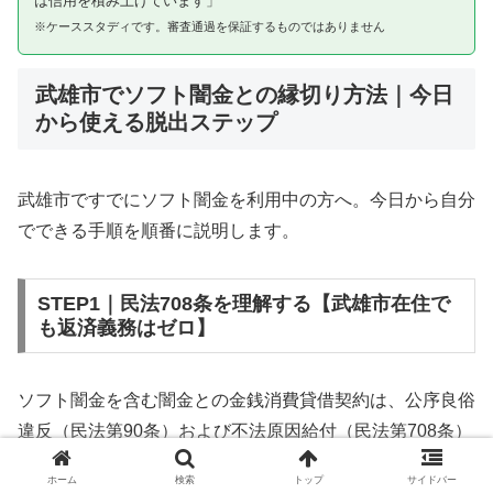
は信用を積み上げています」
※ケーススタディです。審査通過を保証するものではありません
武雄市でソフト闇金との縁切り方法｜今日
から使える脱出ステップ
武雄市ですでにソフト闇金を利用中の方へ。今日から自分
でできる手順を順番に説明します。
STEP1｜民法708条を理解する【武雄市在住で
も返済義務はゼロ】
ソフト闇金を含む闇金との金銭消費貸借契約は、公序良俗
違反（民法第90条）および不法原因給付（民法第708条）
に該当するため、法的には無効です。武雄市在住であって
ホーム
検索
トップ
サイドバー
も同様です。