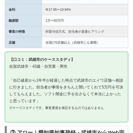
金利
年17.95〜19.94%
融資額
1万〜50万円
審査の特徴
対面与信方式。担当者が直接ヒアリング
店舗
全国170店舗以上（武雄市にも展開）
【口コミ：武雄市のケーススタディ】
佐賀武雄市・43歳・自営業・男性
「自己破産から1年半が経過した時点で武雄市のエイワ店舗へ相談
に行きました。担当者が事情をきちんと聞いてくれて5万円を可決
してもらえました。ソフト闇金に手を出さなくて本当によかった
と思っています」
※ケーススタディです。審査通過を保証するものではありません
③ アロー｜愛知県知事登録・武雄市からWeb完