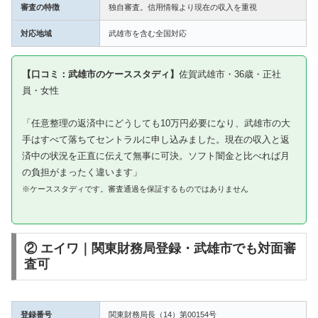
審査の特徴
独自審査。信用情報より現在の収入を重視
対応地域
武雄市を含む全国対応
【口コミ：武雄市のケーススタディ】
佐賀武雄市・36歳・正社
員・女性
「任意整理の返済中にどうしても10万円必要になり、武雄市の大
手はすべて落ちてセントラルに申し込みました。現在の収入と返
済中の状況を正直に伝えて無事に可決。ソフト闇金と比べれば月
の負担がまったく違います」
※ケーススタディです。審査通過を保証するものではありません
② エイワ｜関東財務局登録・武雄市でも対面審
査可
登録番号
関東財務局長（14）第00154号