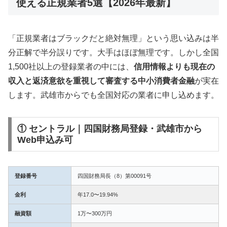
使える正規業者5選【2026年最新】
「正規業者はブラックだと絶対無理」という思い込みは半
分正解で半分誤りです。大手はほぼ無理です。しかし全国
1,500社以上の登録業者の中には、
信用情報よりも現在の
収入と返済意欲を重視して審査する中小消費者金融
が実在
します。武雄市からでも全国対応の業者に申し込めます。
① セントラル｜四国財務局登録・武雄市から
Web申込み可
登録番号
四国財務局長（8）第00091号
金利
年17.0〜19.94%
融資額
1万〜300万円