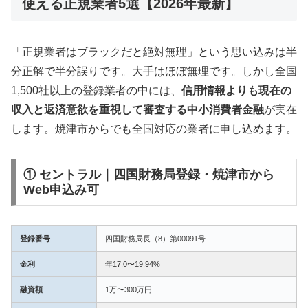
使える正規業者5選【2026年最新】
「正規業者はブラックだと絶対無理」という思い込みは半
分正解で半分誤りです。大手はほぼ無理です。しかし全国
1,500社以上の登録業者の中には、
信用情報よりも現在の
収入と返済意欲を重視して審査する中小消費者金融
が実在
します。焼津市からでも全国対応の業者に申し込めます。
① セントラル｜四国財務局登録・焼津市から
Web申込み可
登録番号
四国財務局長（8）第00091号
金利
年17.0〜19.94%
融資額
1万〜300万円