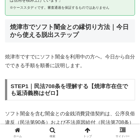
は信用を積み上げています」
※ケーススタディです。審査通過を保証するものではありません
焼津市でソフト闇金との縁切り方法｜今日
から使える脱出ステップ
焼津市ですでにソフト闇金を利用中の方へ。今日から自分
でできる手順を順番に説明します。
STEP1｜民法708条を理解する【焼津市在住で
も返済義務はゼロ】
ソフト闇金を含む闇金との金銭消費貸借契約は、公序良俗
違反（民法第90条）および不法原因給付（民法第708条）
に該当するため、法的には無効です。焼津市在住であって
ホーム
検索
トップ
サイドバー
も同様です。