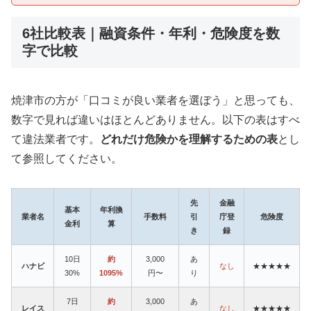
6社比較表｜融資条件・年利・危険度を数
字で比較
焼津市の方が「口コミが良い業者を選ぼう」と思っても、
数字で見れば違いはほとんどありません。以下の表はすべ
て違法業者です。
どれだけ危険かを理解するための表
とし
て参照してください。
先
金融
基本
年利換
業者名
手数料
引
庁登
危険度
金利
算
き
録
10日
約
3,000
あ
ハナビ
なし
★★★★★
30%
1095%
円〜
り
7日
約
3,000
あ
レイス
なし
★★★★★