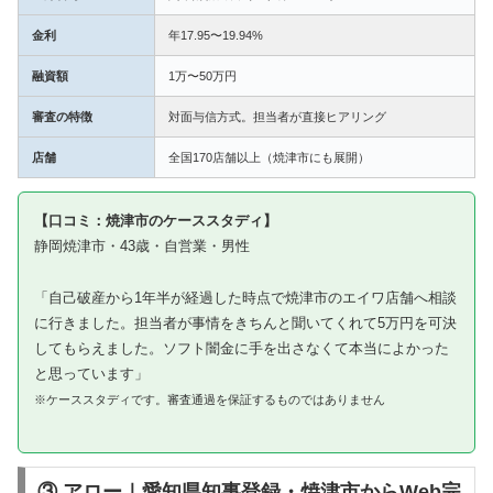
金利
年17.95〜19.94%
融資額
1万〜50万円
審査の特徴
対面与信方式。担当者が直接ヒアリング
店舗
全国170店舗以上（焼津市にも展開）
【口コミ：焼津市のケーススタディ】
静岡焼津市・43歳・自営業・男性
「自己破産から1年半が経過した時点で焼津市のエイワ店舗へ相談
に行きました。担当者が事情をきちんと聞いてくれて5万円を可決
してもらえました。ソフト闇金に手を出さなくて本当によかった
と思っています」
※ケーススタディです。審査通過を保証するものではありません
③ アロー｜愛知県知事登録・焼津市からWeb完