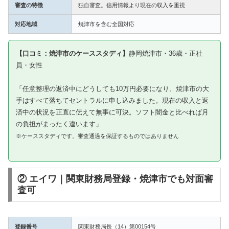
審査の特徴
独自審査。信用情報より現在の収入を重視
対応地域
焼津市を含む全国対応
【口コミ：焼津市のケーススタディ】
静岡焼津市・36歳・正社
員・女性
「任意整理の返済中にどうしても10万円必要になり、焼津市の大
手はすべて落ちてセントラルに申し込みました。現在の収入と返
済中の状況を正直に伝えて無事に可決。ソフト闇金と比べれば月
の負担がまったく違います」
※ケーススタディです。審査通過を保証するものではありません
② エイワ｜関東財務局登録・焼津市でも対面審
査可
登録番号
関東財務局長（14）第00154号