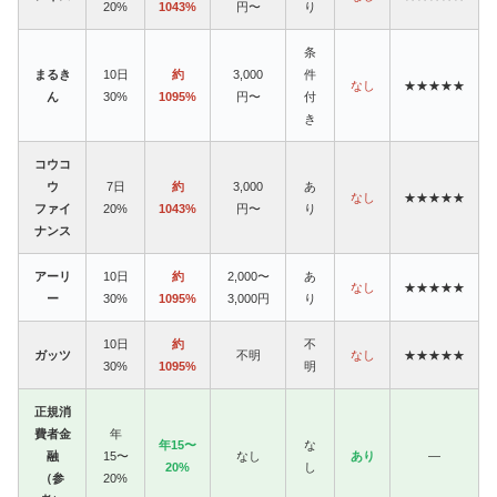
20%
1043%
円〜
り
条
まるき
10日
約
3,000
件
なし
★★★★★
ん
30%
1095%
円〜
付
き
コウコ
ウ
7日
約
3,000
あ
なし
★★★★★
ファイ
20%
1043%
円〜
り
ナンス
アーリ
10日
約
2,000〜
あ
なし
★★★★★
ー
30%
1095%
3,000円
り
10日
約
不
ガッツ
不明
なし
★★★★★
30%
1095%
明
正規消
費者金
年
年15〜
な
融
15〜
なし
あり
—
20%
し
（参
20%