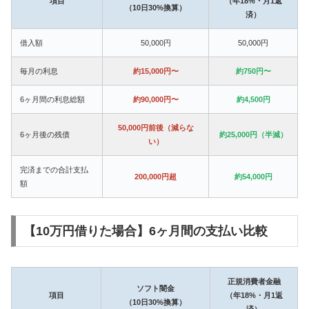
項目
（年18%・月1返
（10日30%換算）
済）
借入額
50,000円
50,000円
毎月の利息
約15,000円〜
約750円〜
6ヶ月間の利息総額
約90,000円〜
約4,500円
50,000円前後（減らな
6ヶ月後の残債
約25,000円（半減）
い）
完済までの合計支払
200,000円超
約54,000円
額
【10万円借りた場合】6ヶ月間の支払い比較
正規消費者金融
ソフト闇金
項目
（年18%・月1返
（10日30%換算）
済）