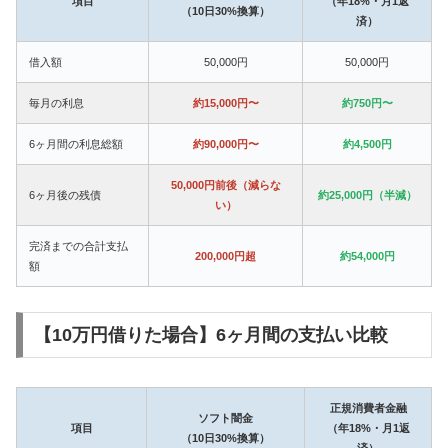
項目
（年18%・月1返
（10日30%換算）
済）
借入額
50,000円
50,000円
毎月の利息
約15,000円〜
約750円〜
6ヶ月間の利息総額
約90,000円〜
約4,500円
50,000円前後（減らな
6ヶ月後の残債
約25,000円（半減）
い）
完済までの合計支払
200,000円超
約54,000円
額
【10万円借りた場合】6ヶ月間の支払い比較
正規消費者金融
ソフト闇金
項目
（年18%・月1返
（10日30%換算）
済）