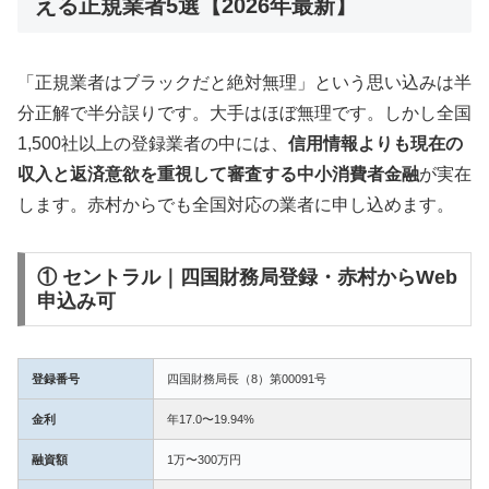
える正規業者5選【2026年最新】
「正規業者はブラックだと絶対無理」という思い込みは半
分正解で半分誤りです。大手はほぼ無理です。しかし全国
1,500社以上の登録業者の中には、
信用情報よりも現在の
収入と返済意欲を重視して審査する中小消費者金融
が実在
します。赤村からでも全国対応の業者に申し込めます。
① セントラル｜四国財務局登録・赤村からWeb
申込み可
登録番号
四国財務局長（8）第00091号
金利
年17.0〜19.94%
融資額
1万〜300万円