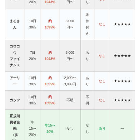
20%
1043%
円〜
り
条
まるき
10日
約
3,000
件
なし
★★★★★
ん
30%
1095%
円〜
付
き
コウコ
ウ
7日
約
3,000
あ
なし
★★★★★
ファイ
20%
1043%
円〜
り
ナンス
アーリ
10日
約
2,000〜
あ
なし
★★★★★
ー
30%
1095%
3,000円
り
10日
約
不
ガッツ
不明
なし
★★★★★
30%
1095%
明
正規消
費者金
年
年15〜
な
融
15〜
なし
あり
—
20%
し
（参
20%