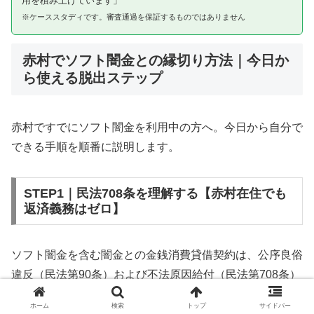
用を積み上げています」
※ケーススタディです。審査通過を保証するものではありません
赤村でソフト闇金との縁切り方法｜今日か
ら使える脱出ステップ
赤村ですでにソフト闇金を利用中の方へ。今日から自分で
できる手順を順番に説明します。
STEP1｜民法708条を理解する【赤村在住でも
返済義務はゼロ】
ソフト闇金を含む闇金との金銭消費貸借契約は、公序良俗
違反（民法第90条）および不法原因給付（民法第708条）
に該当するため、法的には無効です。赤村在住であっても
ホーム
検索
トップ
サイドバー
同様です。