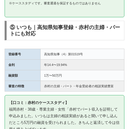
※ケーススタディです。審査通過を保証するものではありません
⑤ いつも｜高知県知事登録・赤村の主婦・パー
トにも対応
登録番号
高知県知事（4）第01519号
金利
年14.4〜19.94%
融資額
1万〜50万円
審査の特徴
赤村の主婦・パート・年金受給者の相談実績豊富
【口コミ：赤村のケーススタディ】
福岡赤村・38歳・専業主婦・女性「赤村でパート収入を証明して
申込みました。いつもは主婦の相談実績があると聞いて申し込ん
だところ5万円の融資を受けられました。きちんと返済して今は信