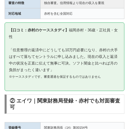
審査の特徴
独自審査。信用情報より現在の収入を重視
対応地域
赤村を含む全国対応
【口コミ：赤村のケーススタディ】
福岡赤村・36歳・正社員・女
性
「任意整理の返済中にどうしても10万円必要になり、赤村の大手
はすべて落ちてセントラルに申し込みました。現在の収入と返済
中の状況を正直に伝えて無事に可決。ソフト闇金と比べれば月の
負担がまったく違います」
※ケーススタディです。審査通過を保証するものではありません
② エイワ｜関東財務局登録・赤村でも対面審査
可
登録番号
関東財務局長（14）第00154号