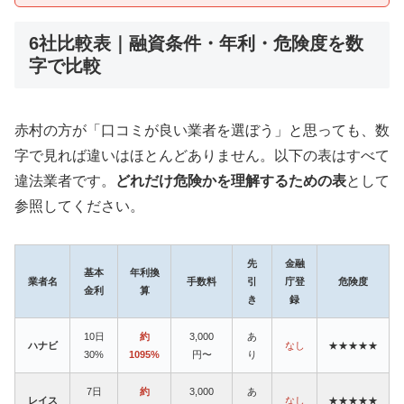
6社比較表｜融資条件・年利・危険度を数
字で比較
赤村の方が「口コミが良い業者を選ぼう」と思っても、数
字で見れば違いはほとんどありません。以下の表はすべて
違法業者です。
どれだけ危険かを理解するための表
として
参照してください。
先
金融
基本
年利換
業者名
手数料
引
庁登
危険度
金利
算
き
録
10日
約
3,000
あ
ハナビ
なし
★★★★★
30%
1095%
円〜
り
7日
約
3,000
あ
レイス
なし
★★★★★