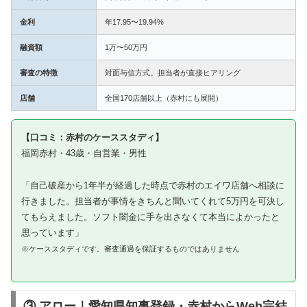
金利
年17.95〜19.94%
融資額
1万〜50万円
審査の特徴
対面与信方式。担当者が直接ヒアリング
店舗
全国170店舗以上（赤村にも展開）
【口コミ：赤村のケーススタディ】
福岡赤村・43歳・自営業・男性
「自己破産から1年半が経過した時点で赤村のエイワ店舗へ相談に
行きました。担当者が事情をきちんと聞いてくれて5万円を可決し
てもらえました。ソフト闇金に手を出さなくて本当によかったと
思っています」
※ケーススタディです。審査通過を保証するものではありません
③ アロー｜愛知県知事登録・赤村からWeb完結