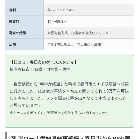
金利
年17.95〜19.94%
融資額
1万〜50万円
審査の特徴
対面与信方式。担当者が直接ヒアリング
店舗
全国170店舗以上（春日市にも展開）
【口コミ：春日市のケーススタディ】
福岡春日市・43歳・自営業・男性
「自己破産から1年半が経過した時点で春日市のエイワ店舗へ相談
に行きました。担当者が事情をきちんと聞いてくれて5万円を可決
してもらえました。ソフト闇金に手を出さなくて本当によかった
と思っています」
※ケーススタディです。審査通過を保証するものではありません
③ アロー｜愛知県知事登録・春日市からWeb完