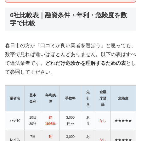
6社比較表｜融資条件・年利・危険度を数
字で比較
春日市の方が「口コミが良い業者を選ぼう」と思っても、
数字で見れば違いはほとんどありません。以下の表はすべ
て違法業者です。
どれだけ危険かを理解するための表
とし
て参照してください。
先
金融
基本
年利換
業者名
手数料
引
庁登
危険度
金利
算
き
録
10日
約
3,000
あ
ハナビ
なし
★★★★★
30%
1095%
円〜
り
7日
約
3,000
あ
レイス
なし
★★★★★