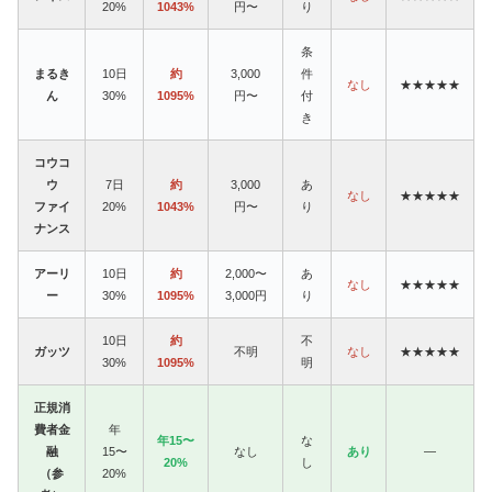
20%
1043%
円〜
り
条
まるき
10日
約
3,000
件
なし
★★★★★
ん
30%
1095%
円〜
付
き
コウコ
ウ
7日
約
3,000
あ
なし
★★★★★
ファイ
20%
1043%
円〜
り
ナンス
アーリ
10日
約
2,000〜
あ
なし
★★★★★
ー
30%
1095%
3,000円
り
10日
約
不
ガッツ
不明
なし
★★★★★
30%
1095%
明
正規消
費者金
年
年15〜
な
融
15〜
なし
あり
—
20%
し
（参
20%