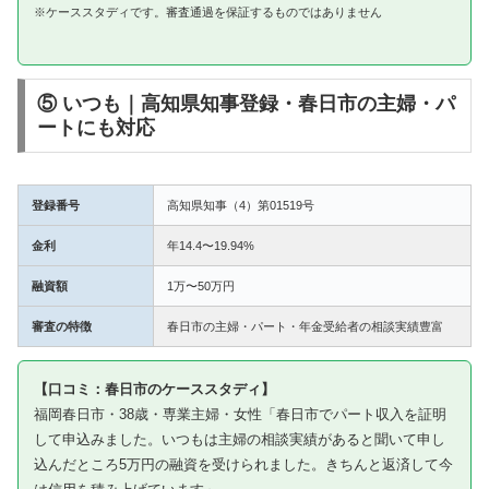
※ケーススタディです。審査通過を保証するものではありません
⑤ いつも｜高知県知事登録・春日市の主婦・パ
ートにも対応
登録番号
高知県知事（4）第01519号
金利
年14.4〜19.94%
融資額
1万〜50万円
審査の特徴
春日市の主婦・パート・年金受給者の相談実績豊富
【口コミ：春日市のケーススタディ】
福岡春日市・38歳・専業主婦・女性「春日市でパート収入を証明
して申込みました。いつもは主婦の相談実績があると聞いて申し
込んだところ5万円の融資を受けられました。きちんと返済して今