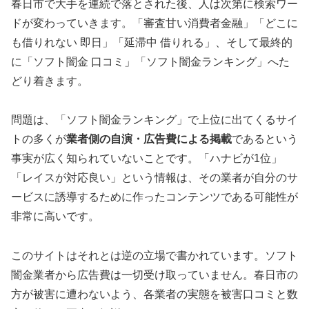
春日市で大手を連続で落とされた後、人は次第に検索ワー
ドが変わっていきます。「審査甘い消費者金融」「どこに
も借りれない 即日」「延滞中 借りれる」、そして最終的
に「ソフト闇金 口コミ」「ソフト闇金ランキング」へた
どり着きます。
問題は、「ソフト闇金ランキング」で上位に出てくるサイ
トの多くが
業者側の自演・広告費による掲載
であるという
事実が広く知られていないことです。「ハナビが1位」
「レイスが対応良い」という情報は、その業者が自分のサ
ービスに誘導するために作ったコンテンツである可能性が
非常に高いです。
このサイトはそれとは逆の立場で書かれています。ソフト
闇金業者から広告費は一切受け取っていません。春日市の
方が被害に遭わないよう、各業者の実態を被害口コミと数