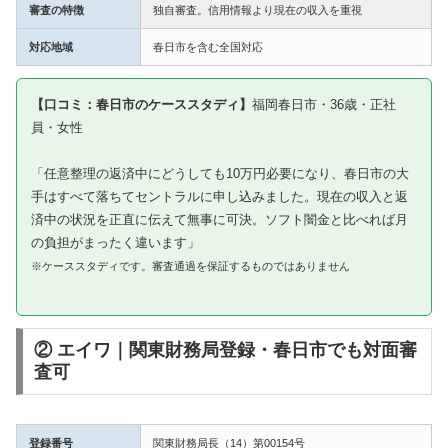
審査の特徴
独自審査。信用情報より現在の収入を重視
対応地域
春日市を含む全国対応
【口コミ：春日市のケーススタディ】
福岡春日市・36歳・正社
員・女性
「任意整理の返済中にどうしても10万円必要になり、春日市の大
手はすべて落ちてセントラルに申し込みました。現在の収入と返
済中の状況を正直に伝えて無事に可決。ソフト闇金と比べれば月
の負担がまったく違います」
※ケーススタディです。審査通過を保証するものではありません
② エイワ｜関東財務局登録・春日市でも対面審
査可
登録番号
関東財務局長（14）第00154号