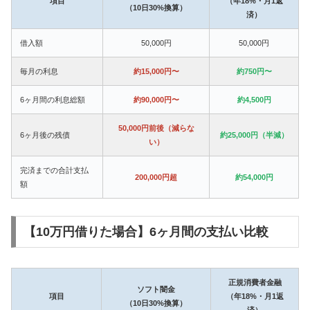
項目
（年18%・月1返
（10日30%換算）
済）
借入額
50,000円
50,000円
毎月の利息
約15,000円〜
約750円〜
6ヶ月間の利息総額
約90,000円〜
約4,500円
50,000円前後（減らな
6ヶ月後の残債
約25,000円（半減）
い）
完済までの合計支払
200,000円超
約54,000円
額
【10万円借りた場合】6ヶ月間の支払い比較
正規消費者金融
ソフト闇金
項目
（年18%・月1返
（10日30%換算）
済）