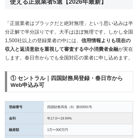
使える正規業者5選【2026年最新】
「正規業者はブラックだと絶対無理」という思い込みは半
分正解で半分誤りです。大手はほぼ無理です。しかし全国
1,500社以上の登録業者の中には、
信用情報よりも現在の
収入と返済意欲を重視して審査する中小消費者金融
が実在
します。春日市からでも全国対応の業者に申し込めます。
① セントラル｜四国財務局登録・春日市から
Web申込み可
登録番号
四国財務局長（8）第00091号
金利
年17.0〜19.94%
融資額
1万〜300万円