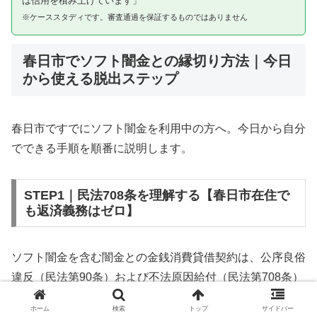
は信用を積み上げています」
※ケーススタディです。審査通過を保証するものではありません
春日市でソフト闇金との縁切り方法｜今日
から使える脱出ステップ
春日市ですでにソフト闇金を利用中の方へ。今日から自分
でできる手順を順番に説明します。
STEP1｜民法708条を理解する【春日市在住で
も返済義務はゼロ】
ソフト闇金を含む闇金との金銭消費貸借契約は、公序良俗
違反（民法第90条）および不法原因給付（民法第708条）
に該当するため、法的には無効です。春日市在住であって
ホーム
検索
トップ
サイドバー
も同様です。