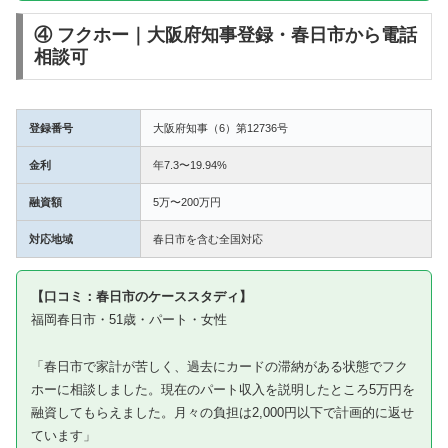
④ フクホー｜大阪府知事登録・春日市から電話
相談可
登録番号
大阪府知事（6）第12736号
金利
年7.3〜19.94%
融資額
5万〜200万円
対応地域
春日市を含む全国対応
【口コミ：春日市のケーススタディ】
福岡春日市・51歳・パート・女性
「春日市で家計が苦しく、過去にカードの滞納がある状態でフク
ホーに相談しました。現在のパート収入を説明したところ5万円を
融資してもらえました。月々の負担は2,000円以下で計画的に返せ
ています」