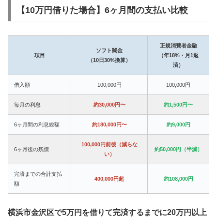
【10万円借りた場合】6ヶ月間の支払い比較
正規消費者金融
ソフト闇金
項目
（年18%・月1返
（10日30%換算）
済）
借入額
100,000円
100,000円
毎月の利息
約30,000円〜
約1,500円〜
6ヶ月間の利息総額
約180,000円〜
約9,000円
100,000円前後（減らな
6ヶ月後の残債
約50,000円（半減）
い）
完済までの合計支払
400,000円超
約108,000円
額
横浜市金沢区で5万円を借りて完済するまでに20万円以上