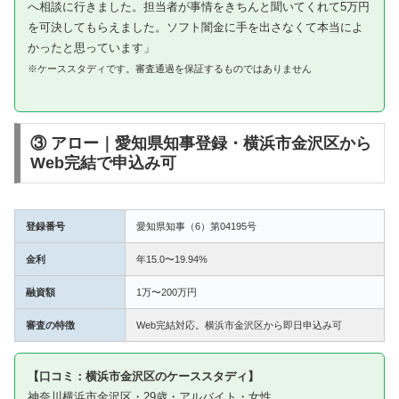
へ相談に行きました。担当者が事情をきちんと聞いてくれて5万円
を可決してもらえました。ソフト闇金に手を出さなくて本当によ
かったと思っています」
※ケーススタディです。審査通過を保証するものではありません
③ アロー｜愛知県知事登録・横浜市金沢区から
Web完結で申込み可
登録番号
愛知県知事（6）第04195号
金利
年15.0〜19.94%
融資額
1万〜200万円
審査の特徴
Web完結対応。横浜市金沢区から即日申込み可
【口コミ：横浜市金沢区のケーススタディ】
神奈川横浜市金沢区・29歳・アルバイト・女性