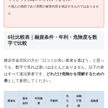
※個人の感想であり実際の被害内容を保証するものではありませ
ん
6社比較表｜融資条件・年利・危険度を数
字で比較
横浜市金沢区の方が「口コミが良い業者を選ぼう」と思っ
ても、数字で見れば違いはほとんどありません。以下の表
はすべて違法業者です。
どれだけ危険かを理解するための
表
として参照してください。
先
金融
基本
年利換
業者名
手数料
引
庁登
危険度
金利
算
き
録