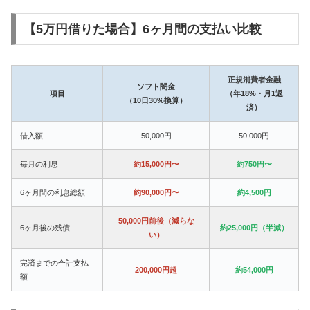
【5万円借りた場合】6ヶ月間の支払い比較
正規消費者金融
ソフト闇金
項目
（年18%・月1返
（10日30%換算）
済）
借入額
50,000円
50,000円
毎月の利息
約15,000円〜
約750円〜
6ヶ月間の利息総額
約90,000円〜
約4,500円
50,000円前後（減らな
6ヶ月後の残債
約25,000円（半減）
い）
完済までの合計支払
200,000円超
約54,000円
額