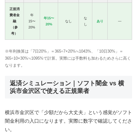
正規消
費者金
年
年15〜
な
融
15〜
なし
あり
—
20%
し
（参
20%
考）
※年利換算は「7日20%」＝365÷7×20%≒1043%、「10日30%」＝
365÷10×30%≒1095%で計算。実際には手数料も加わるためさらに高く
なります。
返済シミュレーション｜ソフト闇金 vs 横
浜市金沢区で使える正規業者
横浜市金沢区で「少額だから大丈夫」という感覚がソフト
闇金利用の入口になります。実際に数字で確認してくださ
い。