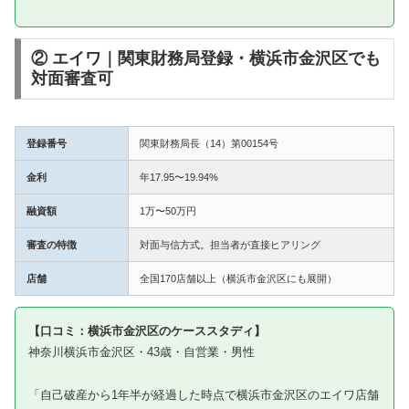
② エイワ｜関東財務局登録・横浜市金沢区でも
対面審査可
登録番号
関東財務局長（14）第00154号
金利
年17.95〜19.94%
融資額
1万〜50万円
審査の特徴
対面与信方式。担当者が直接ヒアリング
店舗
全国170店舗以上（横浜市金沢区にも展開）
【口コミ：横浜市金沢区のケーススタディ】
神奈川横浜市金沢区・43歳・自営業・男性
「自己破産から1年半が経過した時点で横浜市金沢区のエイワ店舗