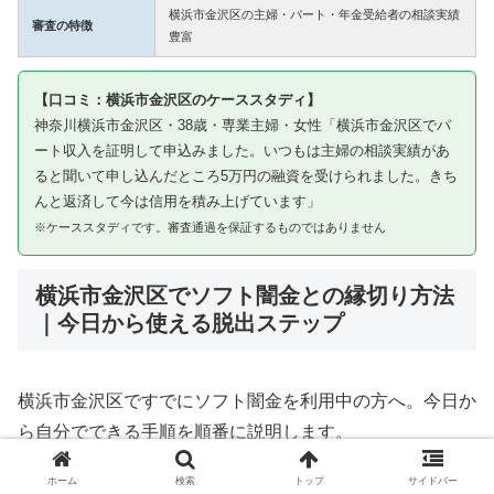
横浜市金沢区の主婦・パート・年金受給者の相談実績
審査の特徴
豊富
【口コミ：横浜市金沢区のケーススタディ】
神奈川横浜市金沢区・38歳・専業主婦・女性「横浜市金沢区でパ
ート収入を証明して申込みました。いつもは主婦の相談実績があ
ると聞いて申し込んだところ5万円の融資を受けられました。きち
んと返済して今は信用を積み上げています」
※ケーススタディです。審査通過を保証するものではありません
横浜市金沢区でソフト闇金との縁切り方法
｜今日から使える脱出ステップ
横浜市金沢区ですでにソフト闇金を利用中の方へ。今日か
ら自分でできる手順を順番に説明します。
ホーム
検索
トップ
サイドバー