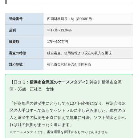
登録番号
四国財務局長（8）第00091号
金利
年17.0〜19.94%
融資額
1万〜300万円
審査の特徴
独自審査。信用情報より現在の収入を重視
対応地域
横浜市金沢区を含む全国対応
【口コミ：横浜市金沢区のケーススタディ】
神奈川横浜市金沢
区・36歳・正社員・女性
「任意整理の返済中にどうしても10万円必要になり、横浜市金沢
区の大手はすべて落ちてセントラルに申し込みました。現在の収
入と返済中の状況を正直に伝えて無事に可決。ソフト闇金と比べ
れば月の負担がまったく違います」
※ケーススタディです。審査通過を保証するものではありません