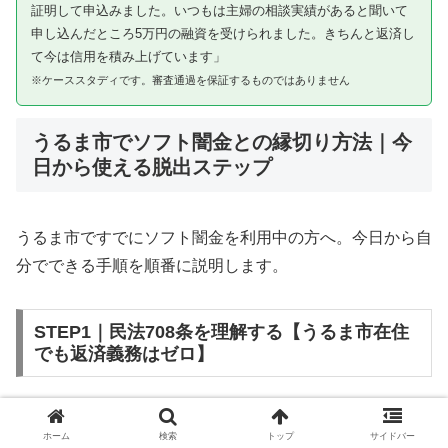
証明して申込みました。いつもは主婦の相談実績があると聞いて
申し込んだところ5万円の融資を受けられました。きちんと返済し
て今は信用を積み上げています」
※ケーススタディです。審査通過を保証するものではありません
うるま市でソフト闇金との縁切り方法｜今
日から使える脱出ステップ
うるま市ですでにソフト闇金を利用中の方へ。今日から自
分でできる手順を順番に説明します。
STEP1｜民法708条を理解する【うるま市在住
でも返済義務はゼロ】
ソフト闇金を含む闇金との金銭消費貸借契約は、公序良俗
ホーム
検索
トップ
サイドバー
違反（民法第90条）および不法原因給付（民法第708条）