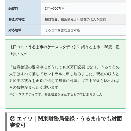
融資額
1万〜300万円
審査の特徴
独自審査。信用情報より現在の収入を重視
対応地域
うるま市を含む全国対応
【口コミ：うるま市のケーススタディ】
沖縄うるま市・36歳・正
社員・女性
「任意整理の返済中にどうしても10万円必要になり、うるま市の
大手はすべて落ちてセントラルに申し込みました。現在の収入と
返済中の状況を正直に伝えて無事に可決。ソフト闇金と比べれば
月の負担がまったく違います」
※ケーススタディです。審査通過を保証するものではありません
② エイワ｜関東財務局登録・うるま市でも対面
審査可