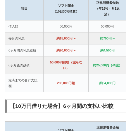
正規消費者金融
ソフト闇金
項目
（年18%・月1返
（10日30%換算）
済）
借入額
50,000円
50,000円
毎月の利息
約15,000円〜
約750円〜
6ヶ月間の利息総額
約90,000円〜
約4,500円
50,000円前後（減らな
6ヶ月後の残債
約25,000円（半減）
い）
完済までの合計支払
200,000円超
約54,000円
額
【10万円借りた場合】6ヶ月間の支払い比較
正規消費者金融
ソフト闇金