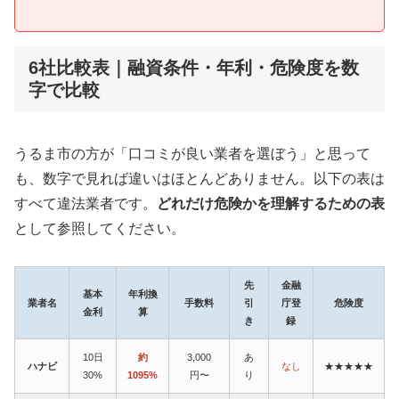
6社比較表｜融資条件・年利・危険度を数
字で比較
うるま市の方が「口コミが良い業者を選ぼう」と思って
も、数字で見れば違いはほとんどありません。以下の表は
すべて違法業者です。
どれだけ危険かを理解するための表
として参照してください。
先
金融
基本
年利換
業者名
手数料
引
庁登
危険度
金利
算
き
録
10日
約
3,000
あ
ハナビ
なし
★★★★★
30%
1095%
円〜
り