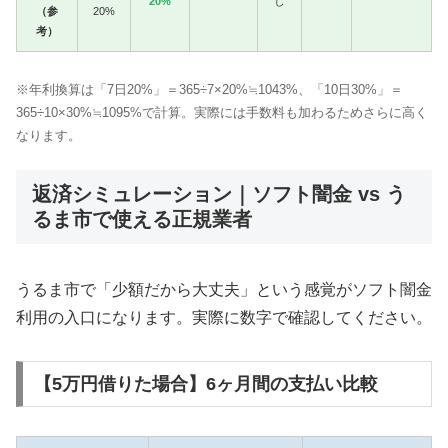
20%
し
（参
20%
考）
※年利換算は「7日20%」＝365÷7×20%≒1043%、「10日30%」＝
365÷10×30%≒1095%で計算。実際には手数料も加わるためさらに高く
なります。
返済シミュレーション｜ソフト闇金 vs う
るま市で使える正規業者
うるま市で「少額だから大丈夫」という感覚がソフト闇金
利用の入口になります。実際に数字で確認してください。
【5万円借りた場合】6ヶ月間の支払い比較