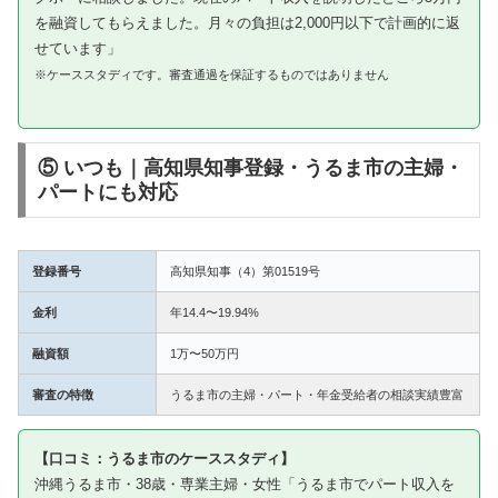
を融資してもらえました。月々の負担は2,000円以下で計画的に返
せています」
※ケーススタディです。審査通過を保証するものではありません
⑤ いつも｜高知県知事登録・うるま市の主婦・
パートにも対応
登録番号
高知県知事（4）第01519号
金利
年14.4〜19.94%
融資額
1万〜50万円
審査の特徴
うるま市の主婦・パート・年金受給者の相談実績豊富
【口コミ：うるま市のケーススタディ】
沖縄うるま市・38歳・専業主婦・女性「うるま市でパート収入を