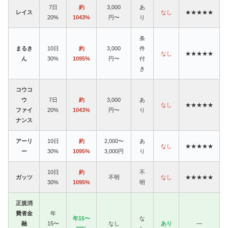
7日
約
3,000
あ
レイス
なし
★★★★★
20%
1043%
円〜
り
条
まるき
10日
約
3,000
件
なし
★★★★★
ん
30%
1095%
円〜
付
き
コウコ
ウ
7日
約
3,000
あ
なし
★★★★★
ファイ
20%
1043%
円〜
り
ナンス
アーリ
10日
約
2,000〜
あ
なし
★★★★★
ー
30%
1095%
3,000円
り
10日
約
不
ガッツ
不明
なし
★★★★★
30%
1095%
明
正規消
費者金
年
年15〜
な
融
15〜
なし
あり
—