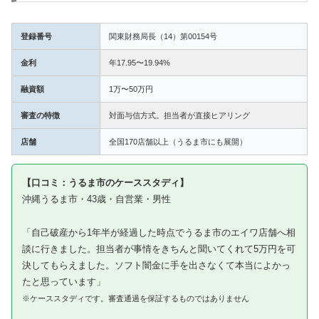
登録番号
関東財務局長（14）第00154号
金利
年17.95〜19.94%
融資額
1万〜50万円
審査の特徴
対面与信方式。担当者が直接ヒアリング
店舗
全国170店舗以上（うるま市にも展開）
【口コミ：うるま市のケーススタディ】
沖縄うるま市・43歳・自営業・男性
「自己破産から1年半が経過した時点でうるま市のエイワ店舗へ相
談に行きました。担当者が事情をきちんと聞いてくれて5万円を可
決してもらえました。ソフト闇金に手を出さなくて本当によかっ
たと思っています」
※ケーススタディです。審査通過を保証するものではありません