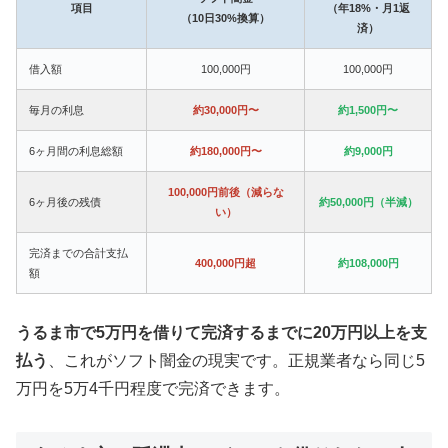
項目
（年18%・月1返
（10日30%換算）
済）
借入額
100,000円
100,000円
毎月の利息
約30,000円〜
約1,500円〜
6ヶ月間の利息総額
約180,000円〜
約9,000円
100,000円前後（減らな
6ヶ月後の残債
約50,000円（半減）
い）
完済までの合計支払
400,000円超
約108,000円
額
うるま市で5万円を借りて完済するまでに20万円以上を支
払う
、これがソフト闇金の現実です。正規業者なら同じ5
万円を5万4千円程度で完済できます。