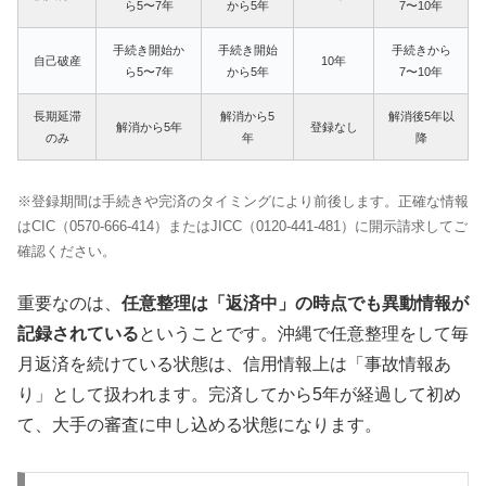
ら5〜7年
から5年
7〜10年
手続き開始か
手続き開始
手続きから
自己破産
10年
ら5〜7年
から5年
7〜10年
長期延滞
解消から5
解消後5年以
解消から5年
登録なし
のみ
年
降
※登録期間は手続きや完済のタイミングにより前後します。正確な情報
はCIC（0570-666-414）またはJICC（0120-441-481）に開示請求してご
確認ください。
重要なのは、
任意整理は「返済中」の時点でも異動情報が
記録されている
ということです。沖縄で任意整理をして毎
月返済を続けている状態は、信用情報上は「事故情報あ
り」として扱われます。完済してから5年が経過して初め
て、大手の審査に申し込める状態になります。