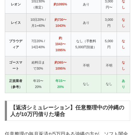
10日30%
3,000
な
レオン
約1095%
あり
（推定）
円〜
し
10日20% /
約730〜
3,000
な
レイス
あり
月1=40%
1043%
円
し
約
プラウデ
7日20% /
なし（手数料
5,000
な
1043〜
ィア
14日40%
5,000円別途）
円
し
1095%
ゴースマ
給料日ま
約365〜
な
不明
不明
ート
で30%
1095%
し
正規業者
年15〜
年15〜
あ
なし
なし
（参考）
20%
20%
り
【返済シミュレーション】任意整理中の沖縄の
人が10万円借りた場合
任意整理の毎月返済が5万円ある沖縄の方が、ソフト闇金