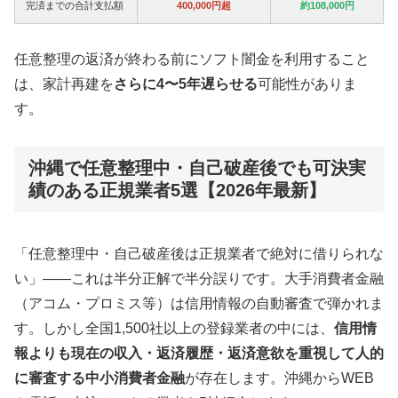
完済までの合計支払額
400,000円超
約108,000円
任意整理の返済が終わる前にソフト闇金を利用すること
は、家計再建を
さらに4〜5年遅らせる
可能性がありま
す。
沖縄で任意整理中・自己破産後でも可決実
績のある正規業者5選【2026年最新】
「任意整理中・自己破産後は正規業者で絶対に借りられな
い」——これは半分正解で半分誤りです。大手消費者金融
（アコム・プロミス等）は信用情報の自動審査で弾かれま
す。しかし全国1,500社以上の登録業者の中には、
信用情
報よりも現在の収入・返済履歴・返済意欲を重視して人的
に審査する中小消費者金融
が存在します。沖縄からWEB