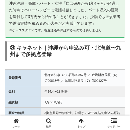
沖縄沖縄・46歳・パート・女性「自己破産から1年4ヶ月が経過し
た時点でハローハッピーに電話相談しました。パート収入の証明
を送付して3万円から始めることができました。少額でも正規業者
で返済実績を積めるのが大事だと実感しています」
※ケーススタディです。審査通過を保証するものではありません
③ キャネット｜沖縄から申込み可・北海道〜九
州まで多拠点登録
北海道知事（8）石第02857号 ／ 近畿財務局長（6）
登録番号
第00813号 ／ 九州財務局長（7）第00127号
金利
年14.4〜19.94%
融資額
1万〜50万円
審査の特徴
3拠点登録の信頼性。沖縄からWEB完結で申込み可能
ホーム
検索
トップ
サイドバー
【口コミ：沖縄沖縄のケーススタディ】