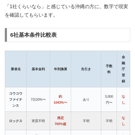
「1社くらいなら」と感じている沖縄の方に、数字で現実
を確認してもらいます。
6社基本条件比較表
金
融
手数
業者名
基本金利
年利換算
先引き
庁
料
登
録
コウコウ
約
3,000
な
ファイナ
7日20%〜
あり
1043%〜
円〜
し
ンス
推定
な
ロックス
実質不明
不明
不明
700%超
し