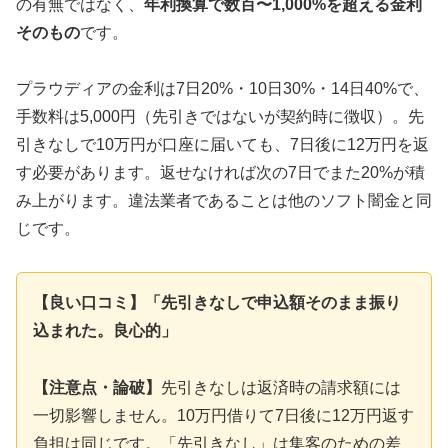
の有無ではなく、
年利換算で数百〜1,000%を超える金利
そのもの
です。
プラウディアの金利は7日20%・10日30%・14日40%で、
手数料は5,000円（先引きではないが契約時に徴収）。先
引きなしで10万円が口座に届いても、7日後に12万円を返
す必要があります。返せなければ次の7日でまた20%が積
み上がります。違法業者であることは他のソフト闇金と同
じです。
【良い口コミ】「先引きなしで申込額そのまま振り
込まれた。良心的」
【注意点・論破】
先引きなしは返済時の請求額には
一切影響しません。10万円借りて7日後に12万円返す
負担は同じです。「先引きなし」は集客のための差