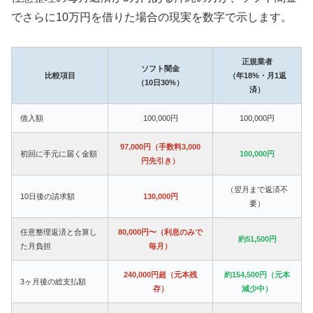
でさらに10万円を借りた場合の現実を数字で示します。
正規業者
ソフト闇金
比較項目
（年18%・月1返
（10日30%）
済）
借入額
100,000円
100,000円
97,000円（手数料3,000
初回に手元に届く金額
100,000円
円先引き）
（翌月まで返済不
10日後の請求額
130,000円
要）
任意整理返済と合算し
80,000円〜（利息のみで
約51,500円
た月負担
毎月）
240,000円超（元本残
約154,500円（元本
3ヶ月後の総支払額
存）
減少中）