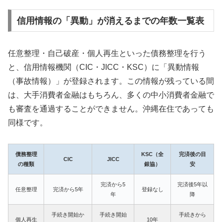
信用情報の「異動」が消えるまでの年数一覧表
任意整理・自己破産・個人再生といった債務整理を行う
と、信用情報機関（CIC・JICC・KSC）に「異動情報
（事故情報）」が登録されます。この情報が残っている間
は、大手消費者金融はもちろん、多くの中小消費者金融で
も審査を通過することができません。沖縄在住であっても
同様です。
債務整理
KSC（全
完済後の目
CIC
JICC
の種類
銀協）
安
完済から5
完済後5年以
任意整理
完済から5年
登録なし
年
降
手続き開始か
手続き開始
手続きから
個人再生
10年