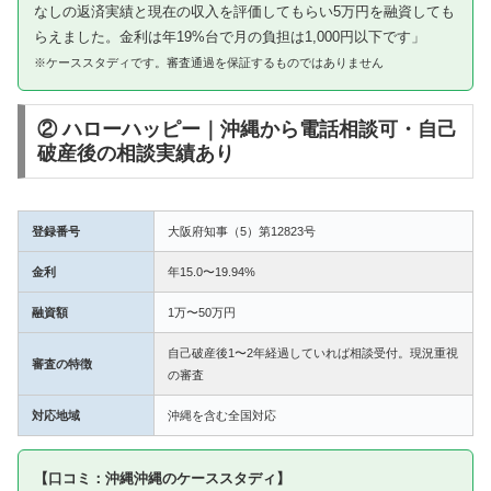
なしの返済実績と現在の収入を評価してもらい5万円を融資しても
らえました。金利は年19%台で月の負担は1,000円以下です」
※ケーススタディです。審査通過を保証するものではありません
② ハローハッピー｜沖縄から電話相談可・自己
破産後の相談実績あり
登録番号
大阪府知事（5）第12823号
金利
年15.0〜19.94%
融資額
1万〜50万円
自己破産後1〜2年経過していれば相談受付。現況重視
審査の特徴
の審査
対応地域
沖縄を含む全国対応
【口コミ：沖縄沖縄のケーススタディ】