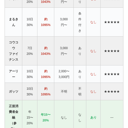
20%
1043%
円〜
り
条
まるき
10日
約
3,000
件
なし
★★★★★
ん
30%
1095%
円〜
付
き
コウコ
ウ
7日
約
3,000
あ
なし
★★★★★
ファイ
20%
1043%
円〜
り
ナンス
アーリ
10日
約
2,000〜
あ
なし
★★★★★
ー
30%
1095%
3,000円
り
10日
約
不
ガッツ
不明
なし
★★★★★
30%
1095%
明
正規消
費者金
年
年15〜
な
融
15〜
なし
あり
—
20%
し
（参
20%