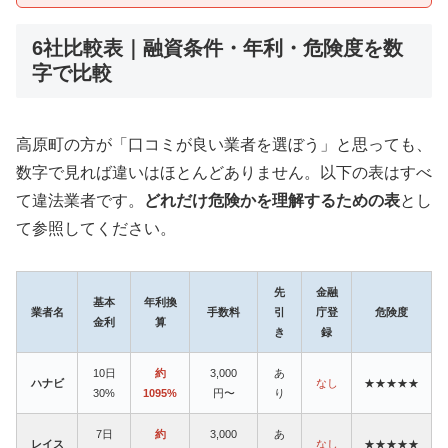
6社比較表｜融資条件・年利・危険度を数
字で比較
高原町の方が「口コミが良い業者を選ぼう」と思っても、
数字で見れば違いはほとんどありません。以下の表はすべ
て違法業者です。
どれだけ危険かを理解するための表
とし
て参照してください。
先
金融
基本
年利換
業者名
手数料
引
庁登
危険度
金利
算
き
録
10日
約
3,000
あ
ハナビ
なし
★★★★★
30%
1095%
円〜
り
7日
約
3,000
あ
レイス
なし
★★★★★