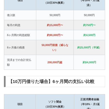
項目
（年18%・月1返
（10日30%換算）
済）
借入額
50,000円
50,000円
毎月の利息
約15,000円〜
約750円〜
6ヶ月間の利息総額
約90,000円〜
約4,500円
50,000円前後（減らな
6ヶ月後の残債
約25,000円（半減）
い）
完済までの合計支払
200,000円超
約54,000円
額
【10万円借りた場合】6ヶ月間の支払い比較
正規消費者金融
ソフト闇金
項目
（年18%・月1返
（10日30%換算）
済）