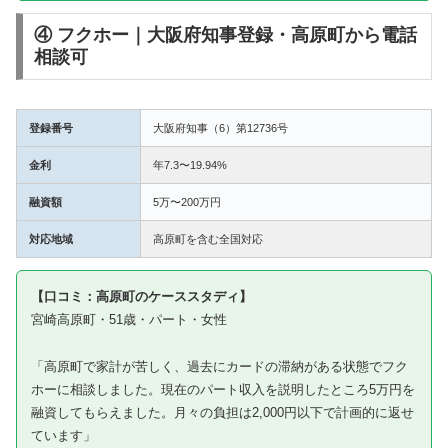
④ フクホー｜大阪府知事登録・高原町から電話
相談可
登録番号
大阪府知事（6）第12736号
金利
年7.3〜19.94%
融資額
5万〜200万円
対応地域
高原町を含む全国対応
【口コミ：高原町のケーススタディ】
宮崎高原町・51歳・パート・女性
「高原町で家計が苦しく、過去にカードの滞納がある状態でフク
ホーに相談しました。現在のパート収入を説明したところ5万円を
融資してもらえました。月々の負担は2,000円以下で計画的に返せ
ています」