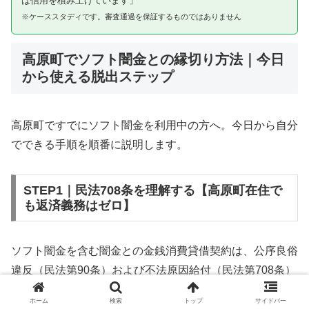
は信用を積み上げています」
※ケーススタディです。審査通過を保証するものではありません
高原町でソフト闇金との縁切り方法｜今日
から使える脱出ステップ
高原町ですでにソフト闇金を利用中の方へ。今日から自分
でできる手順を順番に説明します。
STEP1｜民法708条を理解する【高原町在住で
も返済義務はゼロ】
ソフト闇金を含む闇金との金銭消費貸借契約は、公序良俗
違反（民法第90条）および不法原因給付（民法第708条）
に該当するため、法的には無効です。高原町在住であって
ホーム
検索
トップ
サイドバー
も同様です。