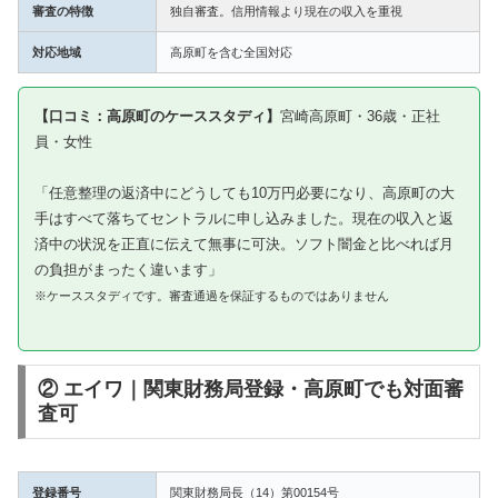
審査の特徴
独自審査。信用情報より現在の収入を重視
対応地域
高原町を含む全国対応
【口コミ：高原町のケーススタディ】
宮崎高原町・36歳・正社
員・女性
「任意整理の返済中にどうしても10万円必要になり、高原町の大
手はすべて落ちてセントラルに申し込みました。現在の収入と返
済中の状況を正直に伝えて無事に可決。ソフト闇金と比べれば月
の負担がまったく違います」
※ケーススタディです。審査通過を保証するものではありません
② エイワ｜関東財務局登録・高原町でも対面審
査可
登録番号
関東財務局長（14）第00154号