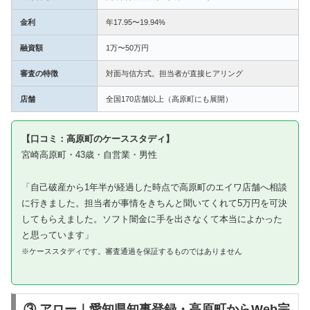
金利
年17.95〜19.94%
融資額
1万〜50万円
審査の特徴
対面与信方式。担当者が直接ヒアリング
店舗
全国170店舗以上（高原町にも展開）
【口コミ：高原町のケーススタディ】
宮崎高原町・43歳・自営業・男性
「自己破産から1年半が経過した時点で高原町のエイワ店舗へ相談
に行きました。担当者が事情をきちんと聞いてくれて5万円を可決
してもらえました。ソフト闇金に手を出さなくて本当によかった
と思っています」
※ケーススタディです。審査通過を保証するものではありません
③ アロー｜愛知県知事登録・高原町からWeb完