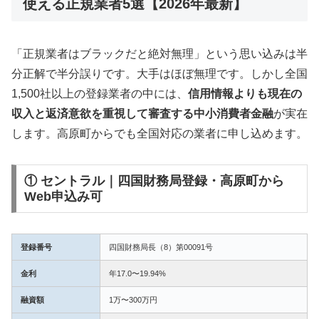
使える正規業者5選【2026年最新】
「正規業者はブラックだと絶対無理」という思い込みは半
分正解で半分誤りです。大手はほぼ無理です。しかし全国
1,500社以上の登録業者の中には、
信用情報よりも現在の
収入と返済意欲を重視して審査する中小消費者金融
が実在
します。高原町からでも全国対応の業者に申し込めます。
① セントラル｜四国財務局登録・高原町から
Web申込み可
登録番号
四国財務局長（8）第00091号
金利
年17.0〜19.94%
融資額
1万〜300万円