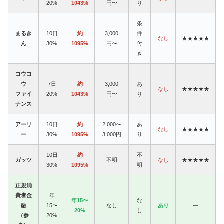
20%
1043%
円〜
り
条
まるき
10日
約
3,000
件
なし
★★★★★
ん
30%
1095%
円〜
付
き
コウコ
ウ
7日
約
3,000
あ
なし
★★★★★
ファイ
20%
1043%
円〜
り
ナンス
アーリ
10日
約
2,000〜
あ
なし
★★★★★
ー
30%
1095%
3,000円
り
10日
約
不
ガッツ
不明
なし
★★★★★
30%
1095%
明
正規消
費者金
年
年15〜
な
融
15〜
なし
あり
—
20%
し
（参
20%