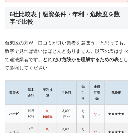
6社比較表｜融資条件・年利・危険度を数
字で比較
台東区の方が「口コミが良い業者を選ぼう」と思っても、
数字で見れば違いはほとんどありません。以下の表はすべ
て違法業者です。
どれだけ危険かを理解するための表
とし
て参照してください。
先
金融
基本
年利換
業者名
手数料
引
庁登
危険度
金利
算
き
録
10日
約
3,000
あ
ハナビ
なし
★★★★★
30%
1095%
円〜
り
7日
約
3,000
あ
レイス
なし
★★★★★