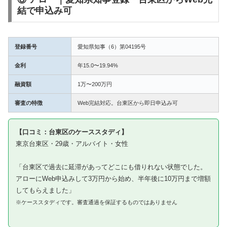
結で申込み可
登録番号
愛知県知事（6）第04195号
金利
年15.0〜19.94%
融資額
1万〜200万円
審査の特徴
Web完結対応。台東区から即日申込み可
【口コミ：台東区のケーススタディ】
東京台東区・29歳・アルバイト・女性
「台東区で過去に延滞があってどこにも借りれない状態でした。
アローにWeb申込みして3万円から始め、半年後に10万円まで増額
してもらえました」
※ケーススタディです。審査通過を保証するものではありません