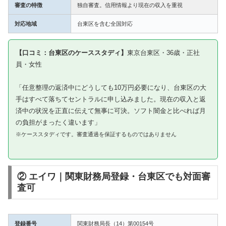
審査の特徴
独自審査。信用情報より現在の収入を重視
対応地域
台東区を含む全国対応
【口コミ：台東区のケーススタディ】
東京台東区・36歳・正社
員・女性
「任意整理の返済中にどうしても10万円必要になり、台東区の大
手はすべて落ちてセントラルに申し込みました。現在の収入と返
済中の状況を正直に伝えて無事に可決。ソフト闇金と比べれば月
の負担がまったく違います」
※ケーススタディです。審査通過を保証するものではありません
② エイワ｜関東財務局登録・台東区でも対面審
査可
登録番号
関東財務局長（14）第00154号