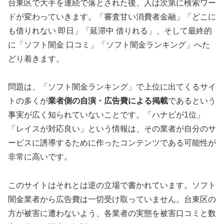
台東区で大手を連続で落とされた後、人は次第に検索ワー
ドが変わっていきます。「審査甘い消費者金融」「どこに
も借りれない 即日」「延滞中 借りれる」、そして最終的
に「ソフト闇金 口コミ」「ソフト闇金ランキング」へた
どり着きます。
問題は、「ソフト闇金ランキング」で上位に出てくるサイ
トの多くが
業者側の自演・広告費による掲載
であるという
事実が広く知られていないことです。「ハナビが1位」
「レイスが対応良い」という情報は、その業者が自分のサ
ービスに誘導するために作ったコンテンツである可能性が
非常に高いです。
このサイトはそれとは逆の立場で書かれています。ソフト
闇金業者から広告費は一切受け取っていません。台東区の
方が被害に遭わないよう、各業者の実態を被害口コミと数