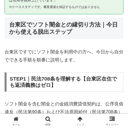
は信用を積み上げています」
※ケーススタディです。審査通過を保証するものではありません
台東区でソフト闇金との縁切り方法｜今日
から使える脱出ステップ
台東区ですでにソフト闇金を利用中の方へ。今日から自分
でできる手順を順番に説明します。
STEP1｜民法708条を理解する【台東区在住で
も返済義務はゼロ】
ソフト闇金を含む闇金との金銭消費貸借契約は、公序良俗
違反（民法第90条）および不法原因給付（民法第708条）
に該当するため、法的には無効です。台東区在住であって
ホーム
検索
トップ
サイドバー
も同様です。