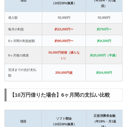
項目
（年18%・月1返
（10日30%換算）
済）
借入額
50,000円
50,000円
毎月の利息
約15,000円〜
約750円〜
6ヶ月間の利息総額
約90,000円〜
約4,500円
50,000円前後（減らな
6ヶ月後の残債
約25,000円（半減）
い）
完済までの合計支払
200,000円超
約54,000円
額
【10万円借りた場合】6ヶ月間の支払い比較
正規消費者金融
ソフト闇金
項目
（年18%・月1返
（10日30%換算）
済）