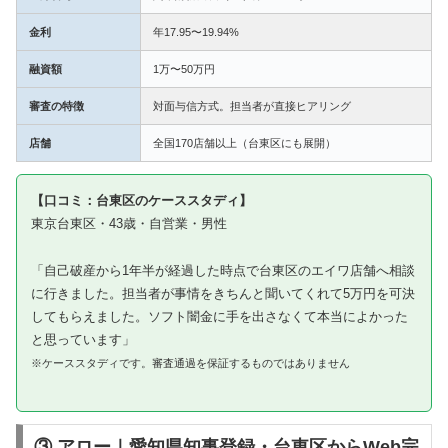
金利
年17.95〜19.94%
融資額
1万〜50万円
審査の特徴
対面与信方式。担当者が直接ヒアリング
店舗
全国170店舗以上（台東区にも展開）
【口コミ：台東区のケーススタディ】
東京台東区・43歳・自営業・男性
「自己破産から1年半が経過した時点で台東区のエイワ店舗へ相談
に行きました。担当者が事情をきちんと聞いてくれて5万円を可決
してもらえました。ソフト闇金に手を出さなくて本当によかった
と思っています」
※ケーススタディです。審査通過を保証するものではありません
③ アロー｜愛知県知事登録・台東区からWeb完