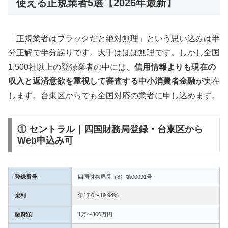
使える正規業者5選【2026年最新】
「正規業者はブラックだと絶対無理」という思い込みは半
分正解で半分誤りです。大手はほぼ無理です。しかし全国
1,500社以上の登録業者の中には、
信用情報よりも現在の
収入と返済意欲を重視して審査する中小消費者金融
が実在
します。台東区からでも全国対応の業者に申し込めます。
① セントラル｜四国財務局登録・台東区から
Web申込み可
登録番号
四国財務局長（8）第00091号
金利
年17.0〜19.94%
融資額
1万〜300万円