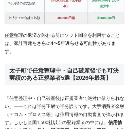
240,000円超（元本残
約154,500円（元本
3ヶ月後の総支払額
存）
減少中）
完済までの合計支払額
400,000円超
約108,000円
任意整理の返済が終わる前にソフト闇金を利用すること
は、家計再建を
さらに4〜5年遅らせる
可能性がありま
す。
太子町で任意整理中・自己破産後でも可決
実績のある正規業者5選【2026年最新】
「任意整理中・自己破産後は正規業者で絶対に借りられな
い」——これは半分正解で半分誤りです。大手消費者金融
（アコム・プロミス等）は信用情報の自動審査で弾かれま
す。しかし全国1,500社以上の登録業者の中には、
信用情