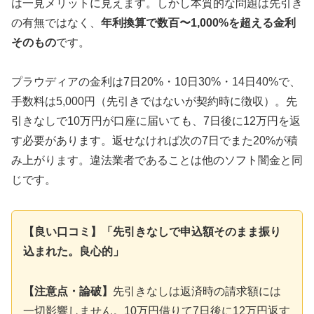
は一見メリットに見えます。しかし本質的な問題は先引き
の有無ではなく、
年利換算で数百〜1,000%を超える金利
そのもの
です。
プラウディアの金利は7日20%・10日30%・14日40%で、
手数料は5,000円（先引きではないが契約時に徴収）。先
引きなしで10万円が口座に届いても、7日後に12万円を返
す必要があります。返せなければ次の7日でまた20%が積
み上がります。違法業者であることは他のソフト闇金と同
じです。
【良い口コミ】「先引きなしで申込額そのまま振り
込まれた。良心的」
【注意点・論破】
先引きなしは返済時の請求額には
一切影響しません。10万円借りて7日後に12万円返す