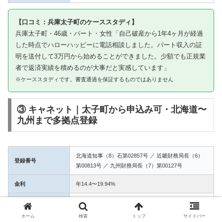
【口コミ：兵庫太子町のケーススタディ】
兵庫太子町・46歳・パート・女性「自己破産から1年4ヶ月が経過
した時点でハローハッピーに電話相談しました。パート収入の証
明を送付して3万円から始めることができました。少額でも正規業
者で返済実績を積めるのが大事だと実感しています」
※ケーススタディです。審査通過を保証するものではありません
③ キャネット｜太子町から申込み可・北海道〜
九州まで多拠点登録
北海道知事（8）石第02857号 ／ 近畿財務局長（6）
登録番号
第00813号 ／ 九州財務局長（7）第00127号
金利
年14.4〜19.94%
融資額
1万〜50万円
ホーム
検索
トップ
サイドバー
3拠点登録の信頼性。太子町からWEB完結で申込み可