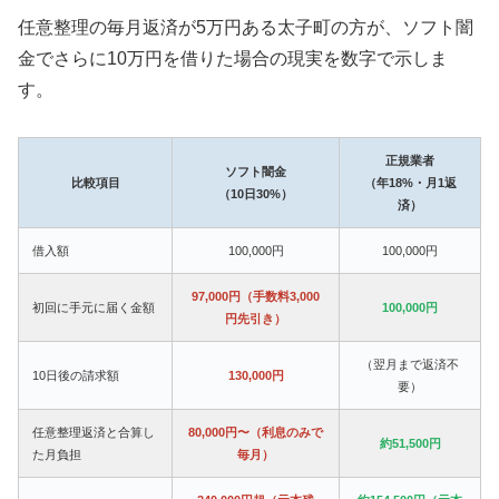
任意整理の毎月返済が5万円ある太子町の方が、ソフト闇
金でさらに10万円を借りた場合の現実を数字で示しま
す。
正規業者
ソフト闇金
比較項目
（年18%・月1返
（10日30%）
済）
借入額
100,000円
100,000円
97,000円（手数料3,000
初回に手元に届く金額
100,000円
円先引き）
（翌月まで返済不
10日後の請求額
130,000円
要）
任意整理返済と合算し
80,000円〜（利息のみで
約51,500円
た月負担
毎月）