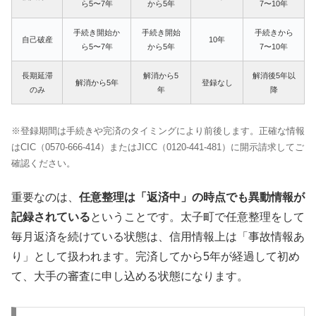
ら5〜7年
から5年
7〜10年
手続き開始か
手続き開始
手続きから
自己破産
10年
ら5〜7年
から5年
7〜10年
長期延滞
解消から5
解消後5年以
解消から5年
登録なし
のみ
年
降
※登録期間は手続きや完済のタイミングにより前後します。正確な情報
はCIC（0570-666-414）またはJICC（0120-441-481）に開示請求してご
確認ください。
重要なのは、
任意整理は「返済中」の時点でも異動情報が
記録されている
ということです。太子町で任意整理をして
毎月返済を続けている状態は、信用情報上は「事故情報あ
り」として扱われます。完済してから5年が経過して初め
て、大手の審査に申し込める状態になります。