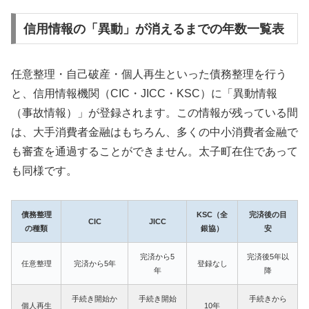
信用情報の「異動」が消えるまでの年数一覧表
任意整理・自己破産・個人再生といった債務整理を行う
と、信用情報機関（CIC・JICC・KSC）に「異動情報
（事故情報）」が登録されます。この情報が残っている間
は、大手消費者金融はもちろん、多くの中小消費者金融で
も審査を通過することができません。太子町在住であって
も同様です。
債務整理
KSC（全
完済後の目
CIC
JICC
の種類
銀協）
安
完済から5
完済後5年以
任意整理
完済から5年
登録なし
年
降
手続き開始か
手続き開始
手続きから
個人再生
10年