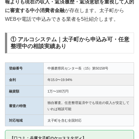
報よりも現在の収入・返済履歴・返済意欲を重視して人的
に審査する中小消費者金融
が存在します。太子町から
WEBや電話で申込みできる業者を5社紹介します。
① アルコシステム｜太子町から申込み可・任意
整理中の相談実績あり
登録番号
中播磨県民センター長（15）第50158号
金利
年15.0〜19.94%
融資額
1万〜100万円
独自審査。任意整理返済中でも現在の収入が安定して
審査の特徴
いれば相談可能
対応地域
太子町を含む全国対応
【口コミ：兵庫太子町のケーススタディ】