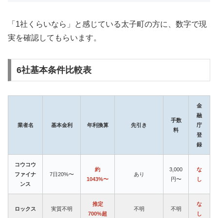
「1社くらいなら」と感じている太子町の方に、数字で現
実を確認してもらいます。
6社基本条件比較表
金
融
手数
業者名
基本金利
年利換算
先引き
庁
料
登
録
コウコウ
約
3,000
な
ファイナ
7日20%〜
あり
1043%〜
円〜
し
ンス
推定
な
ロックス
実質不明
不明
不明
700%超
し