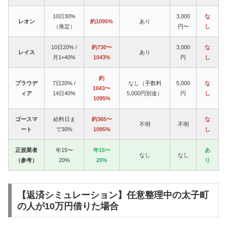
10日30%
3,000
な
レオン
約1095%
あり
（推定）
円〜
し
10日20% /
約730〜
3,000
な
レイス
あり
月1=40%
1043%
円
し
約
プラウデ
7日20% /
なし（手数料
5,000
な
1043〜
ィア
14日40%
5,000円別途）
円
し
1095%
ゴースマ
給料日ま
約365〜
な
不明
不明
ート
で30%
1095%
し
正規業者
年15〜
年15〜
あ
なし
なし
（参考）
20%
20%
り
【返済シミュレーション】任意整理中の太子町
の人が10万円借りた場合