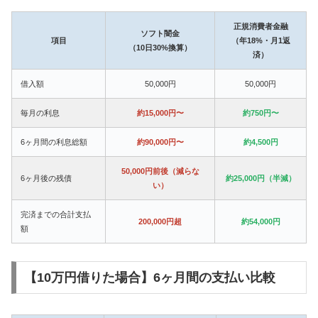
正規消費者金融
ソフト闇金
項目
（年18%・月1返
（10日30%換算）
済）
借入額
50,000円
50,000円
毎月の利息
約15,000円〜
約750円〜
6ヶ月間の利息総額
約90,000円〜
約4,500円
50,000円前後（減らな
6ヶ月後の残債
約25,000円（半減）
い）
完済までの合計支払
200,000円超
約54,000円
額
【10万円借りた場合】6ヶ月間の支払い比較