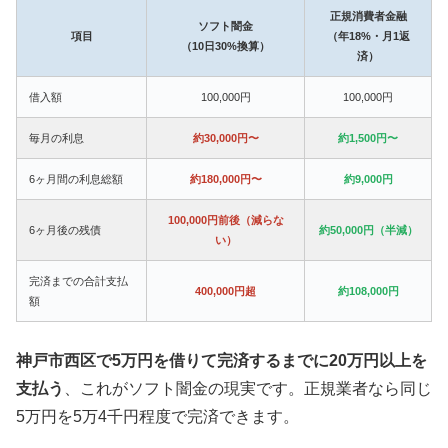
正規消費者金融
ソフト闇金
項目
（年18%・月1返
（10日30%換算）
済）
借入額
100,000円
100,000円
毎月の利息
約30,000円〜
約1,500円〜
6ヶ月間の利息総額
約180,000円〜
約9,000円
100,000円前後（減らな
6ヶ月後の残債
約50,000円（半減）
い）
完済までの合計支払
400,000円超
約108,000円
額
神戸市西区で5万円を借りて完済するまでに20万円以上を
支払う
、これがソフト闇金の現実です。正規業者なら同じ
5万円を5万4千円程度で完済できます。