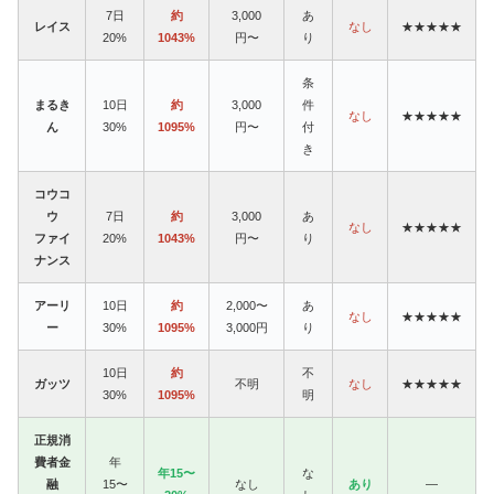
7日
約
3,000
あ
レイス
なし
★★★★★
20%
1043%
円〜
り
条
まるき
10日
約
3,000
件
なし
★★★★★
ん
30%
1095%
円〜
付
き
コウコ
ウ
7日
約
3,000
あ
なし
★★★★★
ファイ
20%
1043%
円〜
り
ナンス
アーリ
10日
約
2,000〜
あ
なし
★★★★★
ー
30%
1095%
3,000円
り
10日
約
不
ガッツ
不明
なし
★★★★★
30%
1095%
明
正規消
費者金
年
年15〜
な
融
15〜
なし
あり
—