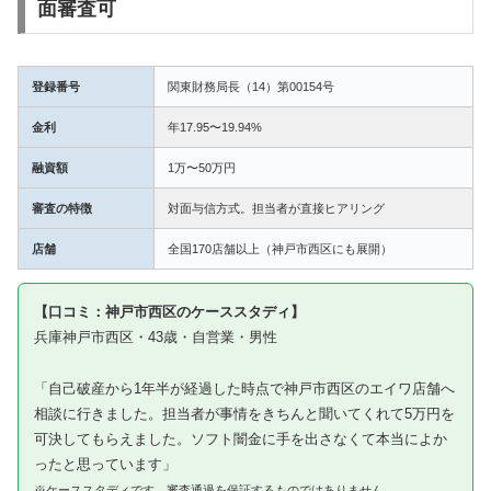
面審査可
登録番号
関東財務局長（14）第00154号
金利
年17.95〜19.94%
融資額
1万〜50万円
審査の特徴
対面与信方式。担当者が直接ヒアリング
店舗
全国170店舗以上（神戸市西区にも展開）
【口コミ：神戸市西区のケーススタディ】
兵庫神戸市西区・43歳・自営業・男性
「自己破産から1年半が経過した時点で神戸市西区のエイワ店舗へ
相談に行きました。担当者が事情をきちんと聞いてくれて5万円を
可決してもらえました。ソフト闇金に手を出さなくて本当によか
ったと思っています」
※ケーススタディです。審査通過を保証するものではありません