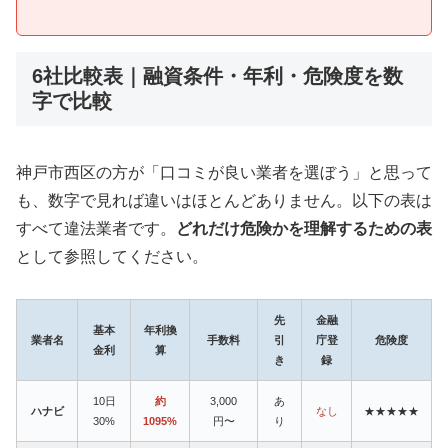
6社比較表｜融資条件・年利・危険度を数
字で比較
神戸市西区の方が「口コミが良い業者を選ぼう」と思って
も、数字で見れば違いはほとんどありません。以下の表は
すべて違法業者です。
どれだけ危険かを理解するための表
として参照してください。
先
金融
基本
年利換
業者名
手数料
引
庁登
危険度
金利
算
き
録
10日
約
3,000
あ
ハナビ
なし
★★★★★
30%
1095%
円〜
り