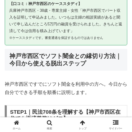
【口コミ：神戸市西区のケーススタディ】
兵庫神戸市西区・38歳・専業主婦・女性「神戸市西区でパート収
入を証明して申込みました。いつもは主婦の相談実績があると聞
いて申し込んだところ5万円の融資を受けられました。きちんと返
済して今は信用を積み上げています」
※ケーススタディです。審査通過を保証するものではありません
神戸市西区でソフト闇金との縁切り方法｜
今日から使える脱出ステップ
神戸市西区ですでにソフト闇金を利用中の方へ。今日から
自分でできる手順を順番に説明します。
STEP1｜民法708条を理解する【神戸市西区在
住でも返済義務はゼロ】
ホーム
検索
トップ
サイドバー