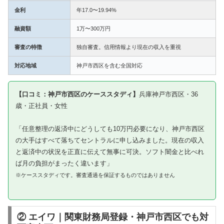
金利
年17.0〜19.94%
融資額
1万〜300万円
審査の特徴
独自審査。信用情報より現在の収入を重視
対応地域
神戸市西区を含む全国対応
【口コミ：神戸市西区のケーススタディ】
兵庫神戸市西区・36
歳・正社員・女性
「任意整理の返済中にどうしても10万円必要になり、神戸市西区
の大手はすべて落ちてセントラルに申し込みました。現在の収入
と返済中の状況を正直に伝えて無事に可決。ソフト闇金と比べれ
ば月の負担がまったく違います」
※ケーススタディです。審査通過を保証するものではありません
② エイワ｜関東財務局登録・神戸市西区でも対