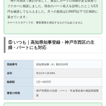
「神戸市西区で家計が苦しく、過去にカードの滞納がある状態で
フクホーに相談しました。現在のパート収入を説明したところ5万
円を融資してもらえました。月々の負担は2,000円以下で計画的に
返せています」
※ケーススタディです。審査通過を保証するものではありません
⑤ いつも｜高知県知事登録・神戸市西区の主
婦・パートにも対応
登録番号
高知県知事（4）第01519号
金利
年14.4〜19.94%
融資額
1万〜50万円
神戸市西区の主婦・パート・年金受給者の相談実績豊
審査の特徴
富