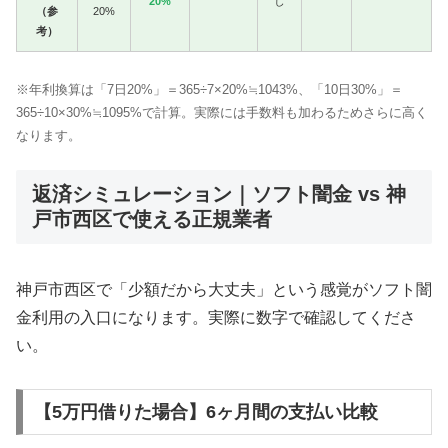
20%
し
（参
20%
考）
※年利換算は「7日20%」＝365÷7×20%≒1043%、「10日30%」＝
365÷10×30%≒1095%で計算。実際には手数料も加わるためさらに高く
なります。
返済シミュレーション｜ソフト闇金 vs 神
戸市西区で使える正規業者
神戸市西区で「少額だから大丈夫」という感覚がソフト闇
金利用の入口になります。実際に数字で確認してくださ
い。
【5万円借りた場合】6ヶ月間の支払い比較