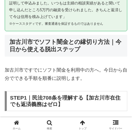
証明して申込みました。いつもは主婦の相談実績があると聞いて
申し込んだところ5万円の融資を受けられました。きちんと返済し
て今は信用を積み上げています」
※ケーススタディです。審査通過を保証するものではありません
加古川市でソフト闇金との縁切り方法｜今
日から使える脱出ステップ
加古川市ですでにソフト闇金を利用中の方へ。今日から自
分でできる手順を順番に説明します。
STEP1｜民法708条を理解する【加古川市在住
でも返済義務はゼロ】
ソフト闇金を含む闇金との金銭消費貸借契約は、公序良俗
ホーム
検索
トップ
サイドバー
違反（民法第90条）および不法原因給付（民法第708条）