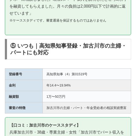
を融資してもらえました。月々の負担は2,000円以下で計画的に返
せています」
※ケーススタディです。審査通過を保証するものではありません
⑤ いつも｜高知県知事登録・加古川市の主婦・
パートにも対応
登録番号
高知県知事（4）第01519号
金利
年14.4〜19.94%
融資額
1万〜50万円
審査の特徴
加古川市の主婦・パート・年金受給者の相談実績豊富
【口コミ：加古川市のケーススタディ】
兵庫加古川市・38歳・専業主婦・女性「加古川市でパート収入を