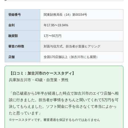
登録番号
関東財務局長（14）第00154号
金利
年17.95〜19.94%
融資額
1万〜50万円
審査の特徴
対面与信方式。担当者が直接ヒアリング
店舗
全国170店舗以上（加古川市にも展開）
【口コミ：加古川市のケーススタディ】
兵庫加古川市・43歳・自営業・男性
「自己破産から1年半が経過した時点で加古川市のエイワ店舗へ相
談に行きました。担当者が事情をきちんと聞いてくれて5万円を可
決してもらえました。ソフト闇金に手を出さなくて本当によかっ
たと思っています」
※ケーススタディです。審査通過を保証するものではありません