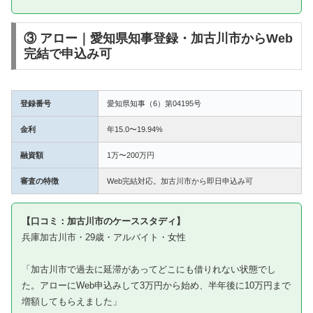
③ アロー｜愛知県知事登録・加古川市からWeb
完結で申込み可
登録番号
愛知県知事（6）第04195号
金利
年15.0〜19.94%
融資額
1万〜200万円
審査の特徴
Web完結対応。加古川市から即日申込み可
【口コミ：加古川市のケーススタディ】
兵庫加古川市・29歳・アルバイト・女性
「加古川市で過去に延滞があってどこにも借りれない状態でし
た。アローにWeb申込みして3万円から始め、半年後に10万円まで
増額してもらえました」