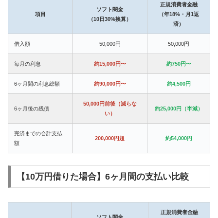
正規消費者金融
ソフト闇金
項目
（年18%・月1返
（10日30%換算）
済）
借入額
50,000円
50,000円
毎月の利息
約15,000円〜
約750円〜
6ヶ月間の利息総額
約90,000円〜
約4,500円
50,000円前後（減らな
6ヶ月後の残債
約25,000円（半減）
い）
完済までの合計支払
200,000円超
約54,000円
額
【10万円借りた場合】6ヶ月間の支払い比較
正規消費者金融
ソフト闇金