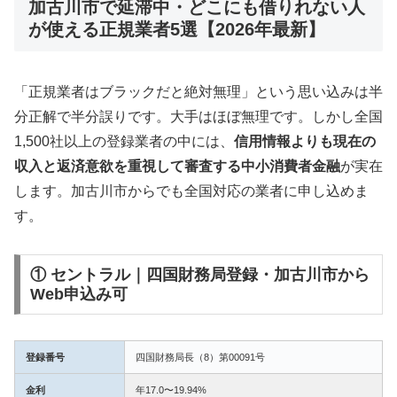
加古川市で延滞中・どこにも借りれない人
が使える正規業者5選【2026年最新】
「正規業者はブラックだと絶対無理」という思い込みは半
分正解で半分誤りです。大手はほぼ無理です。しかし全国
1,500社以上の登録業者の中には、
信用情報よりも現在の
収入と返済意欲を重視して審査する中小消費者金融
が実在
します。加古川市からでも全国対応の業者に申し込めま
す。
① セントラル｜四国財務局登録・加古川市から
Web申込み可
登録番号
四国財務局長（8）第00091号
金利
年17.0〜19.94%