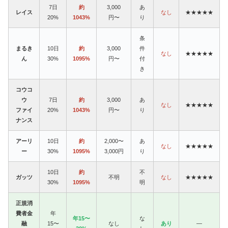
7日
約
3,000
あ
レイス
なし
★★★★★
20%
1043%
円〜
り
条
まるき
10日
約
3,000
件
なし
★★★★★
ん
30%
1095%
円〜
付
き
コウコ
ウ
7日
約
3,000
あ
なし
★★★★★
ファイ
20%
1043%
円〜
り
ナンス
アーリ
10日
約
2,000〜
あ
なし
★★★★★
ー
30%
1095%
3,000円
り
10日
約
不
ガッツ
不明
なし
★★★★★
30%
1095%
明
正規消
費者金
年
年15〜
な
融
15〜
なし
あり
—