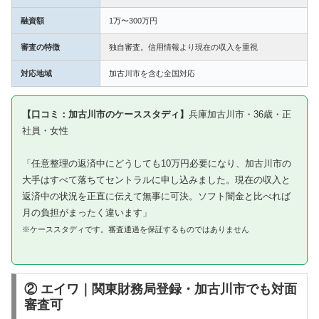
融資額
1万〜300万円
審査の特徴
独自審査。信用情報より現在の収入を重視
対応地域
加古川市を含む全国対応
【口コミ：加古川市のケーススタディ】
兵庫加古川市・36歳・正
社員・女性
「任意整理の返済中にどうしても10万円必要になり、加古川市の
大手はすべて落ちてセントラルに申し込みました。現在の収入と
返済中の状況を正直に伝えて無事に可決。ソフト闇金と比べれば
月の負担がまったく違います」
※ケーススタディです。審査通過を保証するものではありません
② エイワ｜関東財務局登録・加古川市でも対面
審査可