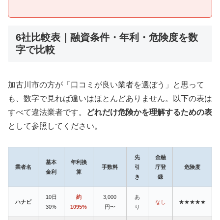
6社比較表｜融資条件・年利・危険度を数
字で比較
加古川市の方が「口コミが良い業者を選ぼう」と思って
も、数字で見れば違いはほとんどありません。以下の表は
すべて違法業者です。
どれだけ危険かを理解するための表
として参照してください。
先
金融
基本
年利換
業者名
手数料
引
庁登
危険度
金利
算
き
録
10日
約
3,000
あ
ハナビ
なし
★★★★★
30%
1095%
円〜
り