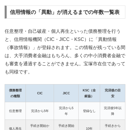
信用情報の「異動」が消えるまでの年数一覧表
任意整理・自己破産・個人再生といった債務整理を行う
と、信用情報機関（CIC・JICC・KSC）に「異動情報
（事故情報）」が登録されます。この情報が残っている間
は、大手消費者金融はもちろん、多くの中小消費者金融で
も審査を通過することができません。宝塚市在住であって
も同様です。
債務整理
KSC（全
完済後の目
CIC
JICC
の種類
銀協）
安
完済から5
完済後5年以
任意整理
完済から5年
登録なし
年
降
手続き開始か
手続き開始
手続きから
個人再生
10年