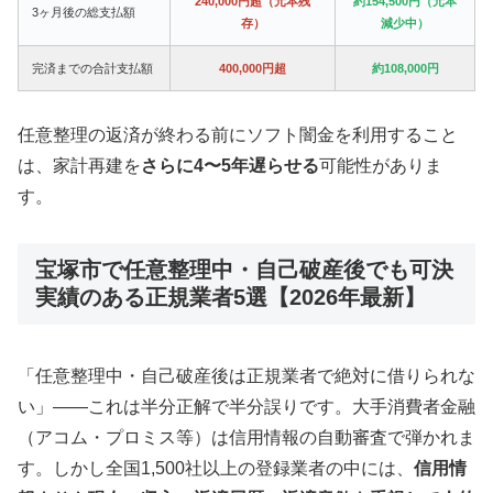
240,000円超（元本残
約154,500円（元本
3ヶ月後の総支払額
存）
減少中）
完済までの合計支払額
400,000円超
約108,000円
任意整理の返済が終わる前にソフト闇金を利用すること
は、家計再建を
さらに4〜5年遅らせる
可能性がありま
す。
宝塚市で任意整理中・自己破産後でも可決
実績のある正規業者5選【2026年最新】
「任意整理中・自己破産後は正規業者で絶対に借りられな
い」——これは半分正解で半分誤りです。大手消費者金融
（アコム・プロミス等）は信用情報の自動審査で弾かれま
す。しかし全国1,500社以上の登録業者の中には、
信用情