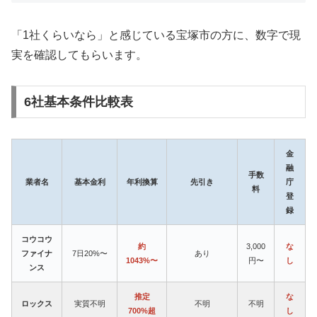
「1社くらいなら」と感じている宝塚市の方に、数字で現
実を確認してもらいます。
6社基本条件比較表
金
融
手数
業者名
基本金利
年利換算
先引き
庁
料
登
録
コウコウ
約
3,000
な
ファイナ
7日20%〜
あり
1043%〜
円〜
し
ンス
推定
な
ロックス
実質不明
不明
不明
700%超
し