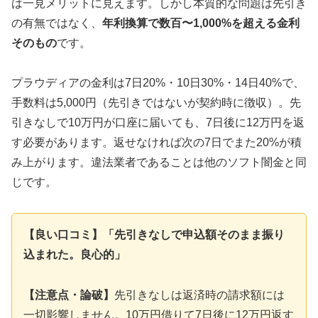
は一見メリットに見えます。しかし本質的な問題は先引き
の有無ではなく、
年利換算で数百〜1,000%を超える金利
そのもの
です。
プラウディアの金利は7日20%・10日30%・14日40%で、
手数料は5,000円（先引きではないが契約時に徴収）。先
引きなしで10万円が口座に届いても、7日後に12万円を返
す必要があります。返せなければ次の7日でまた20%が積
み上がります。違法業者であることは他のソフト闇金と同
じです。
【良い口コミ】「先引きなしで申込額そのまま振り
込まれた。良心的」
【注意点・論破】
先引きなしは返済時の請求額には
一切影響しません。10万円借りて7日後に12万円返す