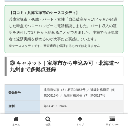
【口コミ：兵庫宝塚市のケーススタディ】
兵庫宝塚市・46歳・パート・女性「自己破産から1年4ヶ月が経過
した時点でハローハッピーに電話相談しました。パート収入の証
明を送付して3万円から始めることができました。少額でも正規業
者で返済実績を積めるのが大事だと実感しています」
※ケーススタディです。審査通過を保証するものではありません
③ キャネット｜宝塚市から申込み可・北海道〜
九州まで多拠点登録
北海道知事（8）石第02857号 ／ 近畿財務局長（6）
登録番号
第00813号 ／ 九州財務局長（7）第00127号
金利
年14.4〜19.94%
融資額
1万〜50万円
ホーム
検索
トップ
サイドバー
3拠点登録の信頼性。宝塚市からWEB完結で申込み可