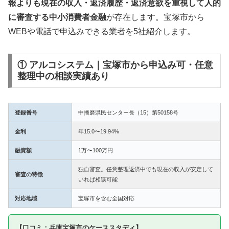
報よりも現在の収入・返済履歴・返済意欲を重視して人的
に審査する中小消費者金融
が存在します。宝塚市から
WEBや電話で申込みできる業者を5社紹介します。
① アルコシステム｜宝塚市から申込み可・任意
整理中の相談実績あり
登録番号
中播磨県民センター長（15）第50158号
金利
年15.0〜19.94%
融資額
1万〜100万円
独自審査。任意整理返済中でも現在の収入が安定して
審査の特徴
いれば相談可能
対応地域
宝塚市を含む全国対応
【口コミ：兵庫宝塚市のケーススタディ】