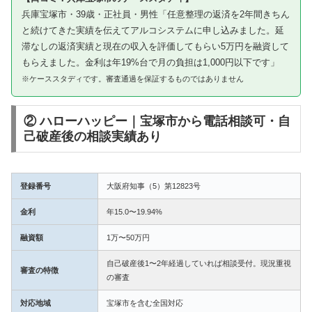
兵庫宝塚市・39歳・正社員・男性「任意整理の返済を2年間きちん
と続けてきた実績を伝えてアルコシステムに申し込みました。延
滞なしの返済実績と現在の収入を評価してもらい5万円を融資して
もらえました。金利は年19%台で月の負担は1,000円以下です」
※ケーススタディです。審査通過を保証するものではありません
② ハローハッピー｜宝塚市から電話相談可・自
己破産後の相談実績あり
登録番号
大阪府知事（5）第12823号
金利
年15.0〜19.94%
融資額
1万〜50万円
自己破産後1〜2年経過していれば相談受付。現況重視
審査の特徴
の審査
対応地域
宝塚市を含む全国対応