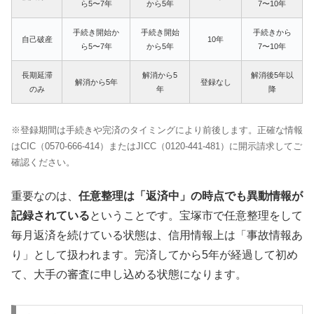
ら5〜7年
から5年
7〜10年
手続き開始か
手続き開始
手続きから
自己破産
10年
ら5〜7年
から5年
7〜10年
長期延滞
解消から5
解消後5年以
解消から5年
登録なし
のみ
年
降
※登録期間は手続きや完済のタイミングにより前後します。正確な情報
はCIC（0570-666-414）またはJICC（0120-441-481）に開示請求してご
確認ください。
重要なのは、
任意整理は「返済中」の時点でも異動情報が
記録されている
ということです。宝塚市で任意整理をして
毎月返済を続けている状態は、信用情報上は「事故情報あ
り」として扱われます。完済してから5年が経過して初め
て、大手の審査に申し込める状態になります。