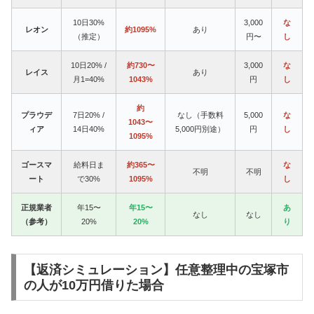
10日30%
3,000
な
レオン
約1095%
あり
（推定）
円〜
し
10日20% /
約730〜
3,000
な
レイス
あり
月1=40%
1043%
円
し
約
プラウデ
7日20% /
なし（手数料
5,000
な
1043〜
ィア
14日40%
5,000円別途）
円
し
1095%
ゴースマ
給料日ま
約365〜
な
不明
不明
ート
で30%
1095%
し
正規業者
年15〜
年15〜
あ
なし
なし
（参考）
20%
20%
り
【返済シミュレーション】任意整理中の宝塚市
の人が10万円借りた場合