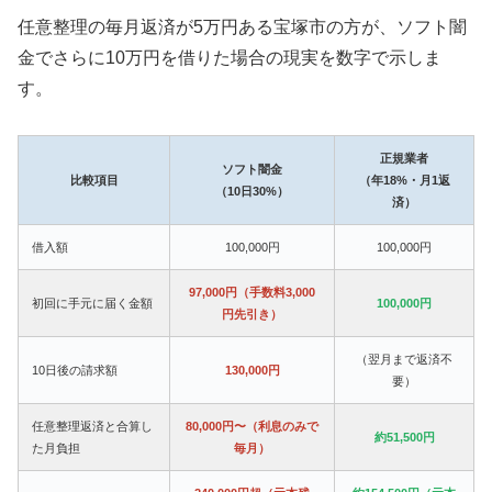
任意整理の毎月返済が5万円ある宝塚市の方が、ソフト闇
金でさらに10万円を借りた場合の現実を数字で示しま
す。
正規業者
ソフト闇金
比較項目
（年18%・月1返
（10日30%）
済）
借入額
100,000円
100,000円
97,000円（手数料3,000
初回に手元に届く金額
100,000円
円先引き）
（翌月まで返済不
10日後の請求額
130,000円
要）
任意整理返済と合算し
80,000円〜（利息のみで
約51,500円
た月負担
毎月）