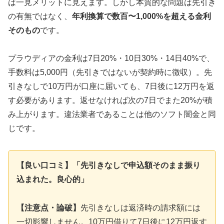
は一見メリットに見えます。しかし本質的な問題は先引き
の有無ではなく、
年利換算で数百〜1,000%を超える金利
そのもの
です。
プラウディアの金利は7日20%・10日30%・14日40%で、
手数料は5,000円（先引きではないが契約時に徴収）。先
引きなしで10万円が口座に届いても、7日後に12万円を返
す必要があります。返せなければ次の7日でまた20%が積
み上がります。違法業者であることは他のソフト闇金と同
じです。
【良い口コミ】「先引きなしで申込額そのまま振り
込まれた。良心的」
【注意点・論破】
先引きなしは返済時の請求額には
一切影響しません。10万円借りて7日後に12万円返す