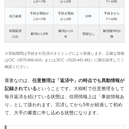
ら5〜7年
から5年
7〜10年
手続き開始か
手続き開始
手続きから
自己破産
10年
ら5〜7年
から5年
7〜10年
長期延滞
解消から5
解消後5年以
解消から5年
登録なし
のみ
年
降
※登録期間は手続きや完済のタイミングにより前後します。正確な情報
はCIC（0570-666-414）またはJICC（0120-441-481）に開示請求してご
確認ください。
重要なのは、
任意整理は「返済中」の時点でも異動情報が
記録されている
ということです。大樹町で任意整理をして
毎月返済を続けている状態は、信用情報上は「事故情報あ
り」として扱われます。完済してから5年が経過して初め
て、大手の審査に申し込める状態になります。