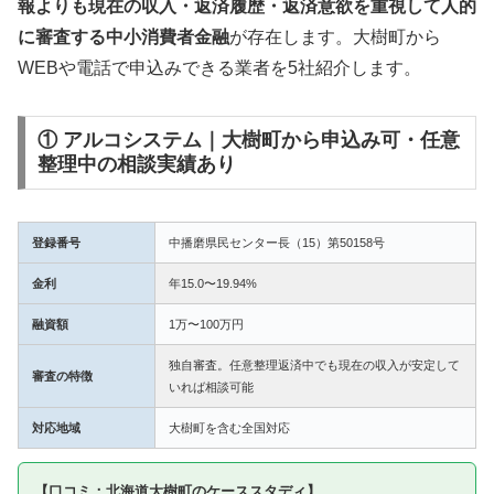
報よりも現在の収入・返済履歴・返済意欲を重視して人的
に審査する中小消費者金融
が存在します。大樹町から
WEBや電話で申込みできる業者を5社紹介します。
① アルコシステム｜大樹町から申込み可・任意
整理中の相談実績あり
登録番号
中播磨県民センター長（15）第50158号
金利
年15.0〜19.94%
融資額
1万〜100万円
独自審査。任意整理返済中でも現在の収入が安定して
審査の特徴
いれば相談可能
対応地域
大樹町を含む全国対応
【口コミ：北海道大樹町のケーススタディ】