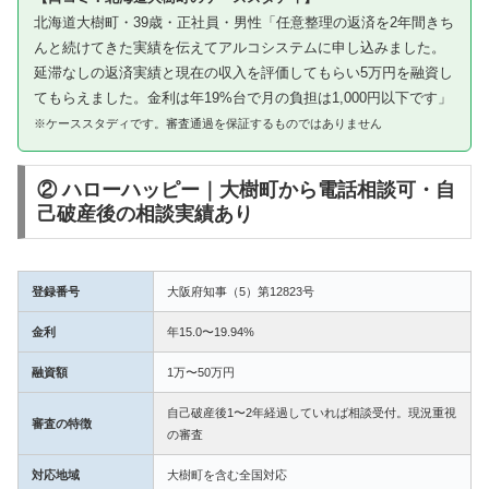
北海道大樹町・39歳・正社員・男性「任意整理の返済を2年間きち
んと続けてきた実績を伝えてアルコシステムに申し込みました。
延滞なしの返済実績と現在の収入を評価してもらい5万円を融資し
てもらえました。金利は年19%台で月の負担は1,000円以下です」
※ケーススタディです。審査通過を保証するものではありません
② ハローハッピー｜大樹町から電話相談可・自
己破産後の相談実績あり
登録番号
大阪府知事（5）第12823号
金利
年15.0〜19.94%
融資額
1万〜50万円
自己破産後1〜2年経過していれば相談受付。現況重視
審査の特徴
の審査
対応地域
大樹町を含む全国対応