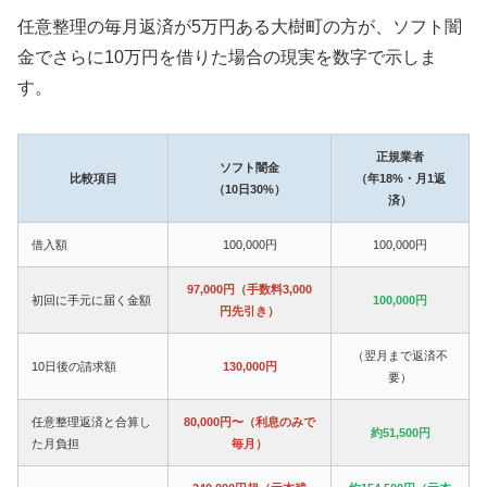
任意整理の毎月返済が5万円ある大樹町の方が、ソフト闇
金でさらに10万円を借りた場合の現実を数字で示しま
す。
正規業者
ソフト闇金
比較項目
（年18%・月1返
（10日30%）
済）
借入額
100,000円
100,000円
97,000円（手数料3,000
初回に手元に届く金額
100,000円
円先引き）
（翌月まで返済不
10日後の請求額
130,000円
要）
任意整理返済と合算し
80,000円〜（利息のみで
約51,500円
た月負担
毎月）