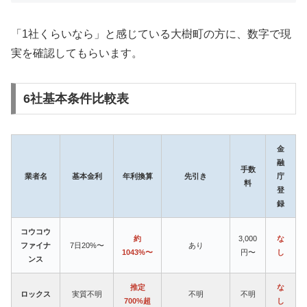
「1社くらいなら」と感じている大樹町の方に、数字で現
実を確認してもらいます。
6社基本条件比較表
金
融
手数
業者名
基本金利
年利換算
先引き
庁
料
登
録
コウコウ
約
3,000
な
ファイナ
7日20%〜
あり
1043%〜
円〜
し
ンス
推定
な
ロックス
実質不明
不明
不明
700%超
し