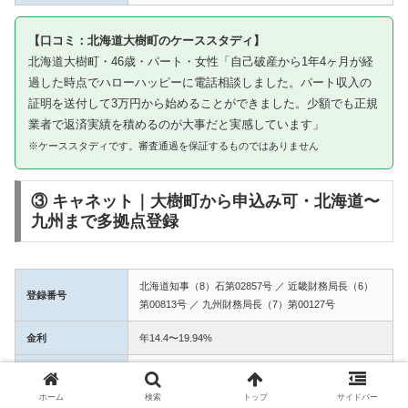
【口コミ：北海道大樹町のケーススタディ】
北海道大樹町・46歳・パート・女性「自己破産から1年4ヶ月が経
過した時点でハローハッピーに電話相談しました。パート収入の
証明を送付して3万円から始めることができました。少額でも正規
業者で返済実績を積めるのが大事だと実感しています」
※ケーススタディです。審査通過を保証するものではありません
③ キャネット｜大樹町から申込み可・北海道〜
九州まで多拠点登録
北海道知事（8）石第02857号 ／ 近畿財務局長（6）
登録番号
第00813号 ／ 九州財務局長（7）第00127号
金利
年14.4〜19.94%
融資額
1万〜50万円
ホーム
検索
トップ
サイドバー
3拠点登録の信頼性。大樹町からWEB完結で申込み可