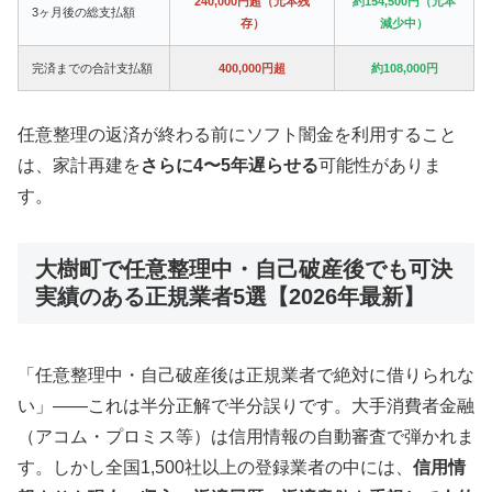
240,000円超（元本残
約154,500円（元本
3ヶ月後の総支払額
存）
減少中）
完済までの合計支払額
400,000円超
約108,000円
任意整理の返済が終わる前にソフト闇金を利用すること
は、家計再建を
さらに4〜5年遅らせる
可能性がありま
す。
大樹町で任意整理中・自己破産後でも可決
実績のある正規業者5選【2026年最新】
「任意整理中・自己破産後は正規業者で絶対に借りられな
い」——これは半分正解で半分誤りです。大手消費者金融
（アコム・プロミス等）は信用情報の自動審査で弾かれま
す。しかし全国1,500社以上の登録業者の中には、
信用情