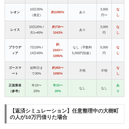
10日30%
3,000
な
レオン
約1095%
あり
（推定）
円〜
し
10日20% /
約730〜
3,000
な
レイス
あり
月1=40%
1043%
円
し
約
プラウデ
7日20% /
なし（手数料
5,000
な
1043〜
ィア
14日40%
5,000円別途）
円
し
1095%
ゴースマ
給料日ま
約365〜
な
不明
不明
ート
で30%
1095%
し
正規業者
年15〜
年15〜
あ
なし
なし
（参考）
20%
20%
り
【返済シミュレーション】任意整理中の大樹町
の人が10万円借りた場合