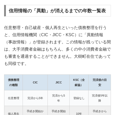
信用情報の「異動」が消えるまでの年数一覧表
任意整理・自己破産・個人再生といった債務整理を行う
と、信用情報機関（CIC・JICC・KSC）に「異動情報
（事故情報）」が登録されます。この情報が残っている間
は、大手消費者金融はもちろん、多くの中小消費者金融で
も審査を通過することができません。大樹町在住であって
も同様です。
債務整理
KSC（全
完済後の目
CIC
JICC
の種類
銀協）
安
完済から5
完済後5年以
任意整理
完済から5年
登録なし
年
降
手続き開始か
手続き開始
手続きから
個人再生
10年