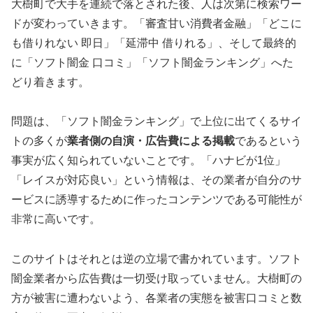
大樹町で大手を連続で落とされた後、人は次第に検索ワー
ドが変わっていきます。「審査甘い消費者金融」「どこに
も借りれない 即日」「延滞中 借りれる」、そして最終的
に「ソフト闇金 口コミ」「ソフト闇金ランキング」へた
どり着きます。
問題は、「ソフト闇金ランキング」で上位に出てくるサイ
トの多くが
業者側の自演・広告費による掲載
であるという
事実が広く知られていないことです。「ハナビが1位」
「レイスが対応良い」という情報は、その業者が自分のサ
ービスに誘導するために作ったコンテンツである可能性が
非常に高いです。
このサイトはそれとは逆の立場で書かれています。ソフト
闇金業者から広告費は一切受け取っていません。大樹町の
方が被害に遭わないよう、各業者の実態を被害口コミと数