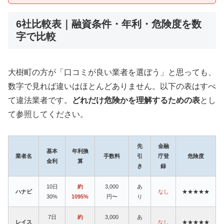
6社比較表｜融資条件・年利・危険度を数
字で比較
大樹町の方が「口コミが良い業者を選ぼう」と思っても、
数字で見れば違いはほとんどありません。以下の表はすべ
て違法業者です。
どれだけ危険かを理解するための表
とし
て参照してください。
先
金融
基本
年利換
業者名
手数料
引
庁登
危険度
金利
算
き
録
10日
約
3,000
あ
ハナビ
なし
★★★★★
30%
1095%
円〜
り
7日
約
3,000
あ
レイス
なし
★★★★★