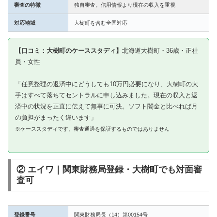
審査の特徴
独自審査。信用情報より現在の収入を重視
対応地域
大樹町を含む全国対応
【口コミ：大樹町のケーススタディ】
北海道大樹町・36歳・正社
員・女性
「任意整理の返済中にどうしても10万円必要になり、大樹町の大
手はすべて落ちてセントラルに申し込みました。現在の収入と返
済中の状況を正直に伝えて無事に可決。ソフト闇金と比べれば月
の負担がまったく違います」
※ケーススタディです。審査通過を保証するものではありません
② エイワ｜関東財務局登録・大樹町でも対面審
査可
登録番号
関東財務局長（14）第00154号