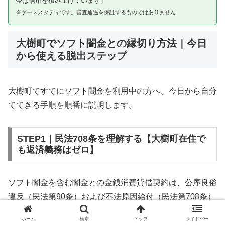
今は信用を積み上げています」
※ケーススタディです。審査通過を保証するものではありません
大樹町でソフト闇金との縁切り方法｜今日
から使える脱出ステップ
大樹町ですでにソフト闇金を利用中の方へ。今日から自分
でできる手順を順番に説明します。
STEP1｜民法708条を理解する【大樹町在住で
も返済義務はゼロ】
ソフト闇金を含む闇金との金銭消費貸借契約は、公序良俗
違反（民法第90条）および不法原因給付（民法第708条）
に該当するため、法的には無効です。大樹町在住であって
ホーム
検索
トップ
サイドバー
も同様です。