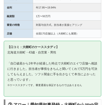
金利
年17.95〜19.94%
融資額
1万〜50万円
審査の特徴
対面与信方式。担当者が直接ヒアリング
店舗
全国170店舗以上（大樹町にも展開）
【口コミ：大樹町のケーススタディ】
北海道大樹町・43歳・自営業・男性
「自己破産から1年半が経過した時点で大樹町のエイワ店舗へ相談
に行きました。担当者が事情をきちんと聞いてくれて5万円を可決
してもらえました。ソフト闇金に手を出さなくて本当によかった
と思っています」
※ケーススタディです。審査通過を保証するものではありません
③ アロー｜愛知県知事登録・大樹町からWeb完