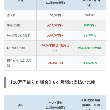
項目
（年18%・月1返
（10日30%換算）
済）
借入額
50,000円
50,000円
毎月の利息
約15,000円〜
約750円〜
6ヶ月間の利息総額
約90,000円〜
約4,500円
50,000円前後（減らな
6ヶ月後の残債
約25,000円（半減）
い）
完済までの合計支払
200,000円超
約54,000円
額
【10万円借りた場合】6ヶ月間の支払い比較
正規消費者金融
ソフト闇金
項目
（年18%・月1返
（10日30%換算）
済）