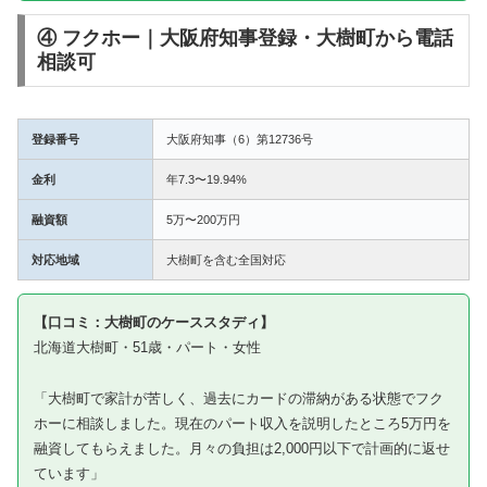
④ フクホー｜大阪府知事登録・大樹町から電話
相談可
登録番号
大阪府知事（6）第12736号
金利
年7.3〜19.94%
融資額
5万〜200万円
対応地域
大樹町を含む全国対応
【口コミ：大樹町のケーススタディ】
北海道大樹町・51歳・パート・女性
「大樹町で家計が苦しく、過去にカードの滞納がある状態でフク
ホーに相談しました。現在のパート収入を説明したところ5万円を
融資してもらえました。月々の負担は2,000円以下で計画的に返せ
ています」