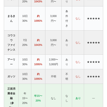
20%
1043%
円〜
り
条
まるき
10日
約
3,000
件
なし
★★★★★
ん
30%
1095%
円〜
付
き
コウコ
ウ
7日
約
3,000
あ
なし
★★★★★
ファイ
20%
1043%
円〜
り
ナンス
アーリ
10日
約
2,000〜
あ
なし
★★★★★
ー
30%
1095%
3,000円
り
10日
約
不
ガッツ
不明
なし
★★★★★
30%
1095%
明
正規消
費者金
年
年15〜
な
融
15〜
なし
あり
—
20%
し
（参
20%