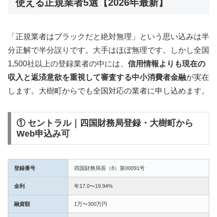
使える正規業者5選【2026年最新】
「正規業者はブラックだと絶対無理」という思い込みは半
分正解で半分誤りです。大手はほぼ無理です。しかし全国
1,500社以上の登録業者の中には、
信用情報よりも現在の
収入と返済意欲を重視して審査する中小消費者金融
が実在
します。大樹町からでも全国対応の業者に申し込めます。
① セントラル｜四国財務局登録・大樹町から
Web申込み可
登録番号
四国財務局長（8）第00091号
金利
年17.0〜19.94%
融資額
1万〜300万円