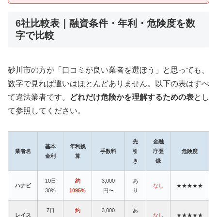
6社比較表｜融資条件・年利・危険度を数
字で比較
砂川市の方が「口コミが良い業者を選ぼう」と思っても、
数字で見れば違いはほとんどありません。以下の表はすべ
て違法業者です。
どれだけ危険かを理解するための表
とし
て参照してください。
先
金融
基本
年利換
業者名
手数料
引
庁登
危険度
金利
算
き
録
10日
約
3,000
あ
ハナビ
なし
★★★★★
30%
1095%
円〜
り
7日
約
3,000
あ
レイス
なし
★★★★★