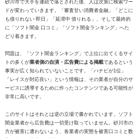
砂川市で大手を連続で落とされた後、人は次第に検索ワー
ドが変わっていきます。「審査甘い消費者金融」「どこに
も借りれない 即日」「延滞中 借りれる」、そして最終的
に「ソフト闇金 口コミ」「ソフト闇金ランキング」へた
どり着きます。
問題は、「ソフト闇金ランキング」で上位に出てくるサイ
トの多くが
業者側の自演・広告費による掲載
であるという
事実が広く知られていないことです。「ハナビが1位」
「レイスが対応良い」という情報は、その業者が自分のサ
ービスに誘導するために作ったコンテンツである可能性が
非常に高いです。
このサイトはそれとは逆の立場で書かれています。ソフト
闇金業者から広告費は一切受け取っていません。砂川市の
方が被害に遭わないよう、各業者の実態を被害口コミと数