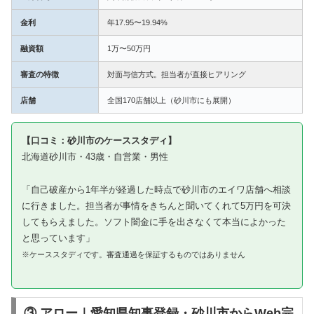
金利
年17.95〜19.94%
融資額
1万〜50万円
審査の特徴
対面与信方式。担当者が直接ヒアリング
店舗
全国170店舗以上（砂川市にも展開）
【口コミ：砂川市のケーススタディ】
北海道砂川市・43歳・自営業・男性
「自己破産から1年半が経過した時点で砂川市のエイワ店舗へ相談
に行きました。担当者が事情をきちんと聞いてくれて5万円を可決
してもらえました。ソフト闇金に手を出さなくて本当によかった
と思っています」
※ケーススタディです。審査通過を保証するものではありません
③ アロー｜愛知県知事登録・砂川市からWeb完