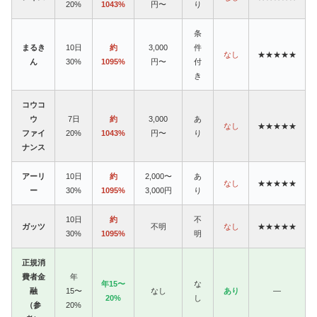
20%
1043%
円〜
り
条
まるき
10日
約
3,000
件
なし
★★★★★
ん
30%
1095%
円〜
付
き
コウコ
ウ
7日
約
3,000
あ
なし
★★★★★
ファイ
20%
1043%
円〜
り
ナンス
アーリ
10日
約
2,000〜
あ
なし
★★★★★
ー
30%
1095%
3,000円
り
10日
約
不
ガッツ
不明
なし
★★★★★
30%
1095%
明
正規消
費者金
年
年15〜
な
融
15〜
なし
あり
—
20%
し
（参
20%