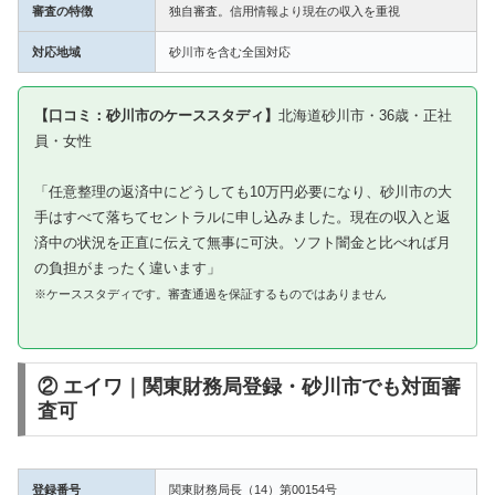
審査の特徴
独自審査。信用情報より現在の収入を重視
対応地域
砂川市を含む全国対応
【口コミ：砂川市のケーススタディ】
北海道砂川市・36歳・正社
員・女性
「任意整理の返済中にどうしても10万円必要になり、砂川市の大
手はすべて落ちてセントラルに申し込みました。現在の収入と返
済中の状況を正直に伝えて無事に可決。ソフト闇金と比べれば月
の負担がまったく違います」
※ケーススタディです。審査通過を保証するものではありません
② エイワ｜関東財務局登録・砂川市でも対面審
査可
登録番号
関東財務局長（14）第00154号