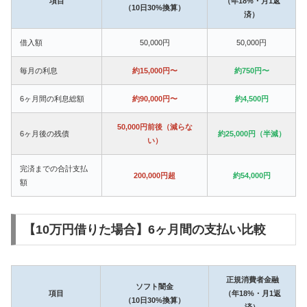
項目
（年18%・月1返
（10日30%換算）
済）
借入額
50,000円
50,000円
毎月の利息
約15,000円〜
約750円〜
6ヶ月間の利息総額
約90,000円〜
約4,500円
50,000円前後（減らな
6ヶ月後の残債
約25,000円（半減）
い）
完済までの合計支払
200,000円超
約54,000円
額
【10万円借りた場合】6ヶ月間の支払い比較
正規消費者金融
ソフト闇金
項目
（年18%・月1返
（10日30%換算）
済）