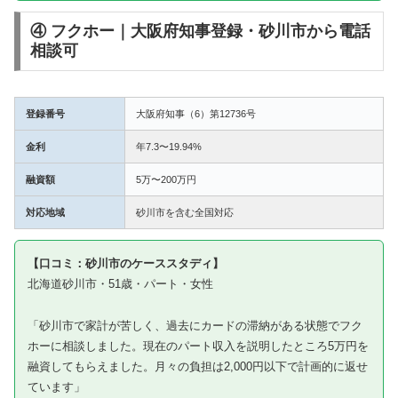
④ フクホー｜大阪府知事登録・砂川市から電話
相談可
登録番号
大阪府知事（6）第12736号
金利
年7.3〜19.94%
融資額
5万〜200万円
対応地域
砂川市を含む全国対応
【口コミ：砂川市のケーススタディ】
北海道砂川市・51歳・パート・女性
「砂川市で家計が苦しく、過去にカードの滞納がある状態でフク
ホーに相談しました。現在のパート収入を説明したところ5万円を
融資してもらえました。月々の負担は2,000円以下で計画的に返せ
ています」