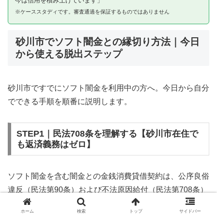
今は信用を積み上げています」
※ケーススタディです。審査通過を保証するものではありません
砂川市でソフト闇金との縁切り方法｜今日
から使える脱出ステップ
砂川市ですでにソフト闇金を利用中の方へ。今日から自分
でできる手順を順番に説明します。
STEP1｜民法708条を理解する【砂川市在住で
も返済義務はゼロ】
ソフト闇金を含む闇金との金銭消費貸借契約は、公序良俗
違反（民法第90条）および不法原因給付（民法第708条）
に該当するため、法的には無効です。砂川市在住であって
ホーム
検索
トップ
サイドバー
も同様です。