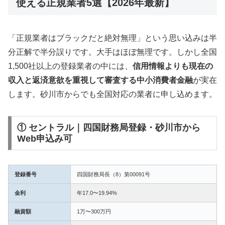
使える正規業者5選【2026年最新】
「正規業者はブラックだと絶対無理」という思い込みは半
分正解で半分誤りです。大手はほぼ無理です。しかし全国
1,500社以上の登録業者の中には、
信用情報よりも現在の
収入と返済意欲を重視して審査する中小消費者金融
が実在
します。砂川市からでも全国対応の業者に申し込めます。
① セントラル｜四国財務局登録・砂川市から
Web申込み可
登録番号
四国財務局長（8）第00091号
金利
年17.0〜19.94%
融資額
1万〜300万円