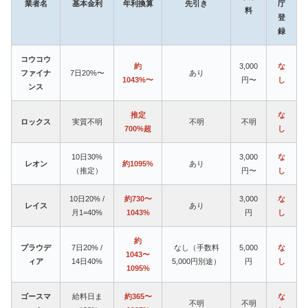
業者名
基本金利
年利換算
先引き
庁
料
登
録
コウコウ
約
3,000
な
ファイナ
7日20%〜
あり
1043%〜
円〜
し
ンス
推定
な
ロックス
実質不明
不明
不明
700%超
し
10日30%
3,000
な
レオン
約1095%
あり
（推定）
円〜
し
10日20% /
約730〜
3,000
な
レイス
あり
月1=40%
1043%
円
し
約
プラウデ
7日20% /
なし（手数料
5,000
な
1043〜
ィア
14日40%
5,000円別途）
円
し
1095%
ゴースマ
給料日ま
約365〜
な
不明
不明