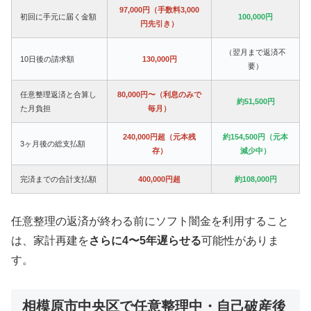
97,000円（手数料3,000
初回に手元に届く金額
100,000円
円先引き）
（翌月まで返済不
10日後の請求額
130,000円
要）
任意整理返済と合算し
80,000円〜（利息のみで
約51,500円
た月負担
毎月）
240,000円超（元本残
約154,500円（元本
3ヶ月後の総支払額
存）
減少中）
完済までの合計支払額
400,000円超
約108,000円
任意整理の返済が終わる前にソフト闇金を利用すること
は、家計再建を
さらに4〜5年遅らせる
可能性がありま
す。
相模原市中央区で任意整理中・自己破産後