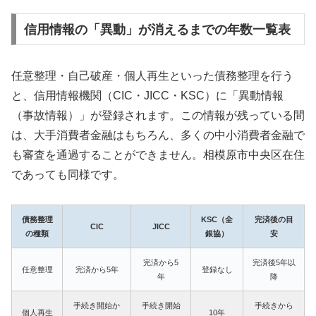
信用情報の「異動」が消えるまでの年数一覧表
任意整理・自己破産・個人再生といった債務整理を行う
と、信用情報機関（CIC・JICC・KSC）に「異動情報
（事故情報）」が登録されます。この情報が残っている間
は、大手消費者金融はもちろん、多くの中小消費者金融で
も審査を通過することができません。相模原市中央区在住
であっても同様です。
債務整理
KSC（全
完済後の目
CIC
JICC
の種類
銀協）
安
完済から5
完済後5年以
任意整理
完済から5年
登録なし
年
降
手続き開始か
手続き開始
手続きから
個人再生
10年