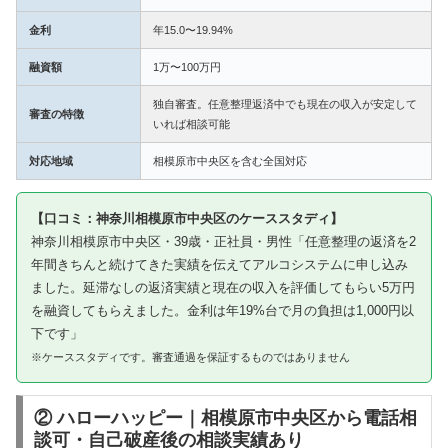
金利
年15.0〜19.94%
融資額
1万〜100万円
独自審査。任意整理返済中でも現在の収入が安定して
審査の特徴
いれば相談可能
対応地域
相模原市中央区を含む全国対応
【口コミ：神奈川相模原市中央区のケーススタディ】
神奈川相模原市中央区・39歳・正社員・男性「任意整理の返済を2
年間きちんと続けてきた実績を伝えてアルコシステムに申し込み
ました。延滞なしの返済実績と現在の収入を評価してもらい5万円
を融資してもらえました。金利は年19%台で月の負担は1,000円以
下です」
※ケーススタディです。審査通過を保証するものではありません
② ハローハッピー｜相模原市中央区から電話相
談可・自己破産後の相談実績あり