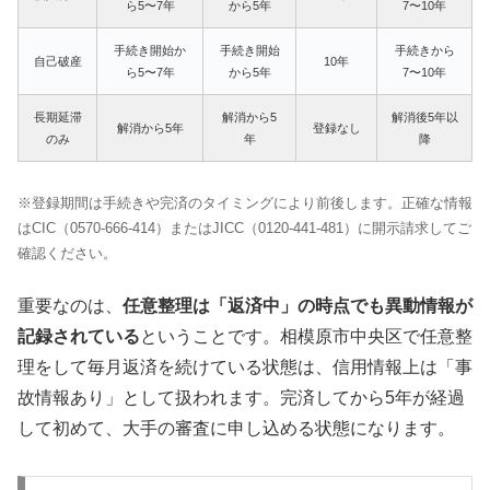
ら5〜7年
から5年
7〜10年
手続き開始か
手続き開始
手続きから
自己破産
10年
ら5〜7年
から5年
7〜10年
長期延滞
解消から5
解消後5年以
解消から5年
登録なし
のみ
年
降
※登録期間は手続きや完済のタイミングにより前後します。正確な情報
はCIC（0570-666-414）またはJICC（0120-441-481）に開示請求してご
確認ください。
重要なのは、
任意整理は「返済中」の時点でも異動情報が
記録されている
ということです。相模原市中央区で任意整
理をして毎月返済を続けている状態は、信用情報上は「事
故情報あり」として扱われます。完済してから5年が経過
して初めて、大手の審査に申し込める状態になります。