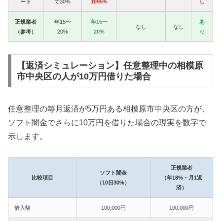
ート
で30%
1095%
し
正規業者
年15〜
年15〜
あ
なし
なし
（参考）
20%
20%
り
【返済シミュレーション】任意整理中の相模原
市中央区の人が10万円借りた場合
任意整理の毎月返済が5万円ある相模原市中央区の方が、
ソフト闇金でさらに10万円を借りた場合の現実を数字で
示します。
正規業者
ソフト闇金
比較項目
（年18%・月1返
（10日30%）
済）
借入額
100,000円
100,000円