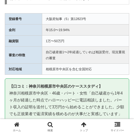
登録番号
大阪府知事（5）第12823号
金利
年15.0〜19.94%
融資額
1万〜50万円
自己破産後1〜2年経過していれば相談受付。現況重視
審査の特徴
の審査
対応地域
相模原市中央区を含む全国対応
【口コミ：神奈川相模原市中央区のケーススタディ】
神奈川相模原市中央区・46歳・パート・女性「自己破産から1年4
ヶ月が経過した時点でハローハッピーに電話相談しました。パー
ト収入の証明を送付して3万円から始めることができました。少額
でも正規業者で返済実績を積めるのが大事だと実感しています」
※ケーススタディです。審査通過を保証するものではありません
ホーム
検索
トップ
サイドバー