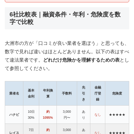
6社比較表｜融資条件・年利・危険度を数
字で比較
大洲市の方が「口コミが良い業者を選ぼう」と思っても、
数字で見れば違いはほとんどありません。以下の表はすべ
て違法業者です。
どれだけ危険かを理解するための表
とし
て参照してください。
先
金融
基本
年利換
業者名
手数料
引
庁登
危険度
金利
算
き
録
10日
約
3,000
あ
ハナビ
なし
★★★★★
30%
1095%
円〜
り
7日
約
3,000
あ
レイス
なし
★★★★★