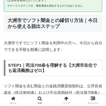
は信用を積み上げています」
※ケーススタディです。審査通過を保証するものではありません
大洲市でソフト闇金との縁切り方法｜今日
から使える脱出ステップ
大洲市ですでにソフト闇金を利用中の方へ。今日から自分
でできる手順を順番に説明します。
STEP1｜民法708条を理解する【大洲市在住で
も返済義務はゼロ】
ソフト闇金を含む闇金との金銭消費貸借契約は、公序良俗
違反（民法第90条）および不法原因給付（民法第708条）
に該当するため、法的には無効です。大洲市在住であって
ホーム
検索
トップ
サイドバー
も同様です。