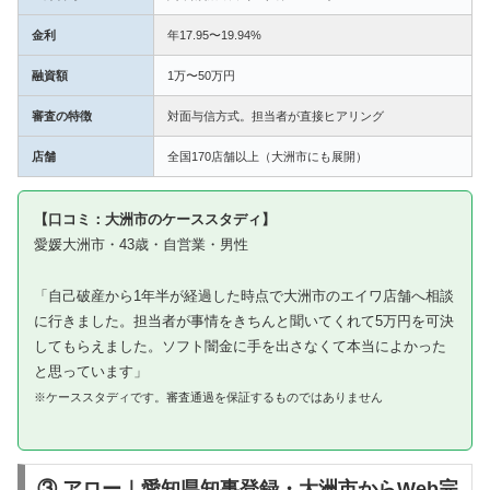
金利
年17.95〜19.94%
融資額
1万〜50万円
審査の特徴
対面与信方式。担当者が直接ヒアリング
店舗
全国170店舗以上（大洲市にも展開）
【口コミ：大洲市のケーススタディ】
愛媛大洲市・43歳・自営業・男性
「自己破産から1年半が経過した時点で大洲市のエイワ店舗へ相談
に行きました。担当者が事情をきちんと聞いてくれて5万円を可決
してもらえました。ソフト闇金に手を出さなくて本当によかった
と思っています」
※ケーススタディです。審査通過を保証するものではありません
③ アロー｜愛知県知事登録・大洲市からWeb完