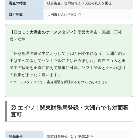
審査の特徴
独自審査。信用情報より現在の収入を重視
対応地域
大洲市を含む全国対応
【口コミ：大洲市のケーススタディ】
愛媛大洲市・36歳・正社
員・女性
「任意整理の返済中にどうしても10万円必要になり、大洲市の大
手はすべて落ちてセントラルに申し込みました。現在の収入と返
済中の状況を正直に伝えて無事に可決。ソフト闇金と比べれば月
の負担がまったく違います」
※ケーススタディです。審査通過を保証するものではありません
② エイワ｜関東財務局登録・大洲市でも対面審
査可
登録番号
関東財務局長（14）第00154号