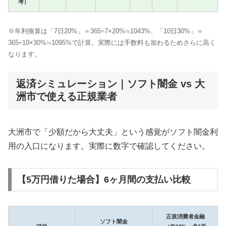
考）
※年利換算は「7日20%」＝365÷7×20%≒1043%、「10日30%」＝
365÷10×30%≒1095%で計算。実際には手数料も加わるためさらに高く
なります。
返済シミュレーション｜ソフト闇金 vs 大
洲市で使える正規業者
大洲市で「少額だから大丈夫」という感覚がソフト闇金利
用の入口になります。実際に数字で確認してください。
【5万円借りた場合】6ヶ月間の支払い比較
正規消費者金融
ソフト闇金