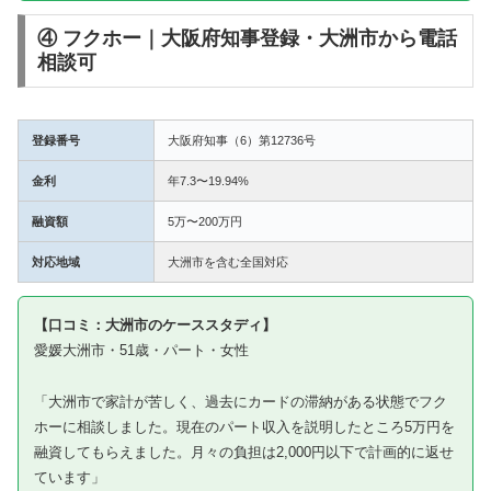
④ フクホー｜大阪府知事登録・大洲市から電話
相談可
登録番号
大阪府知事（6）第12736号
金利
年7.3〜19.94%
融資額
5万〜200万円
対応地域
大洲市を含む全国対応
【口コミ：大洲市のケーススタディ】
愛媛大洲市・51歳・パート・女性
「大洲市で家計が苦しく、過去にカードの滞納がある状態でフク
ホーに相談しました。現在のパート収入を説明したところ5万円を
融資してもらえました。月々の負担は2,000円以下で計画的に返せ
ています」