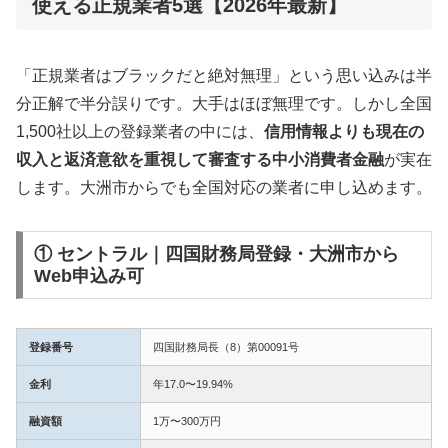
使える正規業者5選【2026年最新】
「正規業者はブラックだと絶対無理」という思い込みは半
分正解で半分誤りです。大手はほぼ無理です。しかし全国
1,500社以上の登録業者の中には、
信用情報よりも現在の
収入と返済意欲を重視して審査する中小消費者金融
が実在
します。大洲市からでも全国対応の業者に申し込めます。
① セントラル｜四国財務局登録・大洲市から
Web申込み可
登録番号
四国財務局長（8）第00091号
金利
年17.0〜19.94%
融資額
1万〜300万円