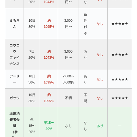
20%
1043%
円〜
り
条
まるき
10日
約
3,000
件
なし
★★★★★
ん
30%
1095%
円〜
付
き
コウコ
ウ
7日
約
3,000
あ
なし
★★★★★
ファイ
20%
1043%
円〜
り
ナンス
アーリ
10日
約
2,000〜
あ
なし
★★★★★
ー
30%
1095%
3,000円
り
10日
約
不
ガッツ
不明
なし
★★★★★
30%
1095%
明
正規消
費者金
年
年15〜
な
融
15〜
なし
あり
—
20%
し
（参
20%