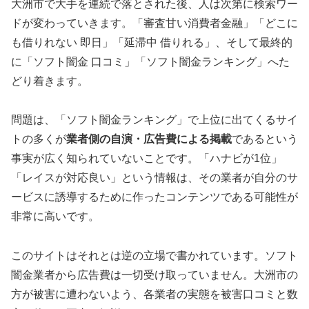
大洲市で大手を連続で落とされた後、人は次第に検索ワー
ドが変わっていきます。「審査甘い消費者金融」「どこに
も借りれない 即日」「延滞中 借りれる」、そして最終的
に「ソフト闇金 口コミ」「ソフト闇金ランキング」へた
どり着きます。
問題は、「ソフト闇金ランキング」で上位に出てくるサイ
トの多くが
業者側の自演・広告費による掲載
であるという
事実が広く知られていないことです。「ハナビが1位」
「レイスが対応良い」という情報は、その業者が自分のサ
ービスに誘導するために作ったコンテンツである可能性が
非常に高いです。
このサイトはそれとは逆の立場で書かれています。ソフト
闇金業者から広告費は一切受け取っていません。大洲市の
方が被害に遭わないよう、各業者の実態を被害口コミと数