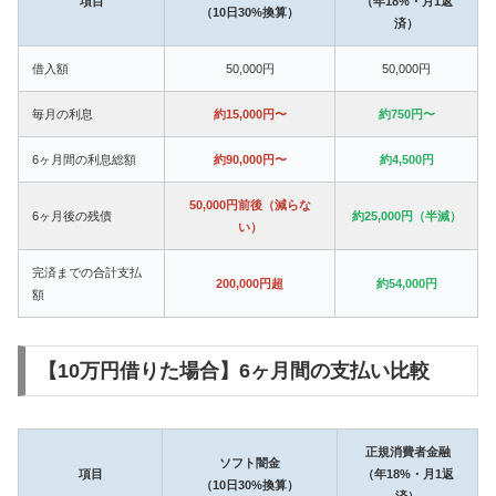
項目
（年18%・月1返
（10日30%換算）
済）
借入額
50,000円
50,000円
毎月の利息
約15,000円〜
約750円〜
6ヶ月間の利息総額
約90,000円〜
約4,500円
50,000円前後（減らな
6ヶ月後の残債
約25,000円（半減）
い）
完済までの合計支払
200,000円超
約54,000円
額
【10万円借りた場合】6ヶ月間の支払い比較
正規消費者金融
ソフト闇金
項目
（年18%・月1返
（10日30%換算）
済）