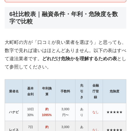
6社比較表｜融資条件・年利・危険度を数
字で比較
大町町の方が「口コミが良い業者を選ぼう」と思っても、
数字で見れば違いはほとんどありません。以下の表はすべ
て違法業者です。
どれだけ危険かを理解するための表
とし
て参照してください。
先
金融
基本
年利換
業者名
手数料
引
庁登
危険度
金利
算
き
録
10日
約
3,000
あ
ハナビ
なし
★★★★★
30%
1095%
円〜
り
7日
約
3,000
あ
レイス
なし
★★★★★