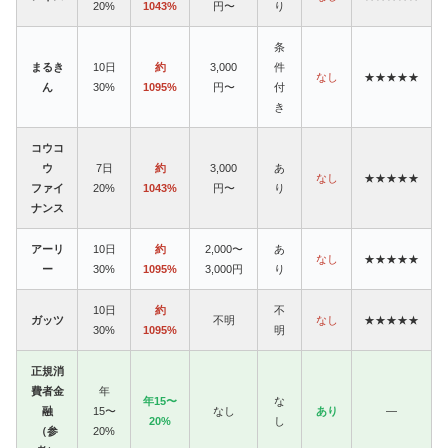
20%
1043%
円〜
り
条
まるき
10日
約
3,000
件
なし
★★★★★
ん
30%
1095%
円〜
付
き
コウコ
ウ
7日
約
3,000
あ
なし
★★★★★
ファイ
20%
1043%
円〜
り
ナンス
アーリ
10日
約
2,000〜
あ
なし
★★★★★
ー
30%
1095%
3,000円
り
10日
約
不
ガッツ
不明
なし
★★★★★
30%
1095%
明
正規消
費者金
年
年15〜
な
融
15〜
なし
あり
—
20%
し
（参
20%