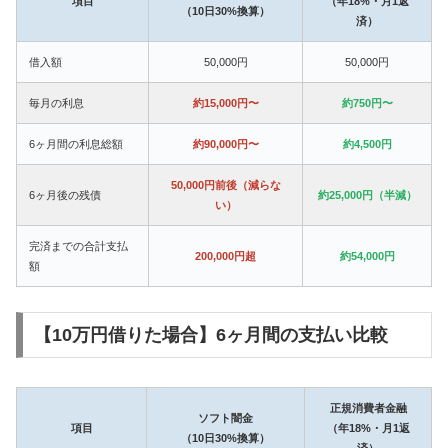
項目
（年18%・月1返
（10日30%換算）
済）
借入額
50,000円
50,000円
毎月の利息
約15,000円〜
約750円〜
6ヶ月間の利息総額
約90,000円〜
約4,500円
50,000円前後（減らな
6ヶ月後の残債
約25,000円（半減）
い）
完済までの合計支払
200,000円超
約54,000円
額
【10万円借りた場合】6ヶ月間の支払い比較
正規消費者金融
ソフト闇金
項目
（年18%・月1返
（10日30%換算）
済）