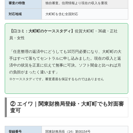
審査の特徴
独自審査。信用情報より現在の収入を重視
対応地域
大町町を含む全国対応
【口コミ：大町町のケーススタディ】
佐賀大町町・36歳・正社
員・女性
「任意整理の返済中にどうしても10万円必要になり、大町町の大
手はすべて落ちてセントラルに申し込みました。現在の収入と返
済中の状況を正直に伝えて無事に可決。ソフト闇金と比べれば月
の負担がまったく違います」
※ケーススタディです。審査通過を保証するものではありません
② エイワ｜関東財務局登録・大町町でも対面審
査可
登録番号
関東財務局長（14）第00154号