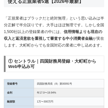
使える正規業者5選【2026年最新】
「正規業者はブラックだと絶対無理」という思い込みは半
分正解で半分誤りです。大手はほぼ無理です。しかし全国
1,500社以上の登録業者の中には、
信用情報よりも現在の
収入と返済意欲を重視して審査する中小消費者金融
が実在
します。大町町からでも全国対応の業者に申し込めます。
① セントラル｜四国財務局登録・大町町から
Web申込み可
登録番号
四国財務局長（8）第00091号
金利
年17.0〜19.94%
融資額
1万〜300万円