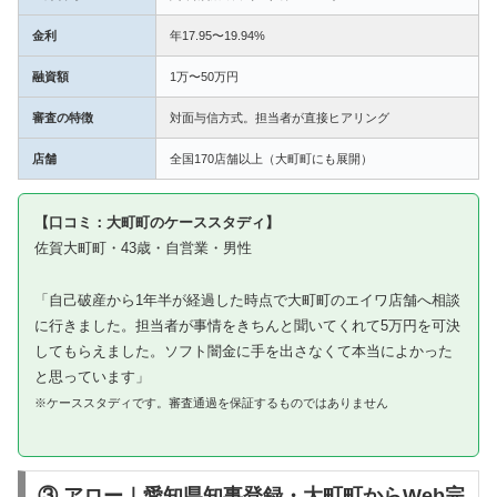
金利
年17.95〜19.94%
融資額
1万〜50万円
審査の特徴
対面与信方式。担当者が直接ヒアリング
店舗
全国170店舗以上（大町町にも展開）
【口コミ：大町町のケーススタディ】
佐賀大町町・43歳・自営業・男性
「自己破産から1年半が経過した時点で大町町のエイワ店舗へ相談
に行きました。担当者が事情をきちんと聞いてくれて5万円を可決
してもらえました。ソフト闇金に手を出さなくて本当によかった
と思っています」
※ケーススタディです。審査通過を保証するものではありません
③ アロー｜愛知県知事登録・大町町からWeb完