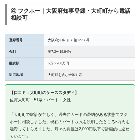
④ フクホー｜大阪府知事登録・大町町から電話
相談可
登録番号
大阪府知事（6）第12736号
金利
年7.3〜19.94%
融資額
5万〜200万円
対応地域
大町町を含む全国対応
【口コミ：大町町のケーススタディ】
佐賀大町町・51歳・パート・女性
「大町町で家計が苦しく、過去にカードの滞納がある状態でフク
ホーに相談しました。現在のパート収入を説明したところ5万円を
融資してもらえました。月々の負担は2,000円以下で計画的に返せ
ています」