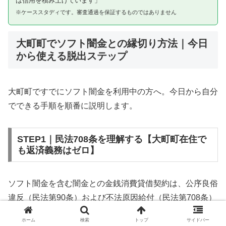
は信用を積み上げています」
※ケーススタディです。審査通過を保証するものではありません
大町町でソフト闇金との縁切り方法｜今日
から使える脱出ステップ
大町町ですでにソフト闇金を利用中の方へ。今日から自分
でできる手順を順番に説明します。
STEP1｜民法708条を理解する【大町町在住で
も返済義務はゼロ】
ソフト闇金を含む闇金との金銭消費貸借契約は、公序良俗
違反（民法第90条）および不法原因給付（民法第708条）
に該当するため、法的には無効です。大町町在住であって
ホーム
検索
トップ
サイドバー
も同様です。