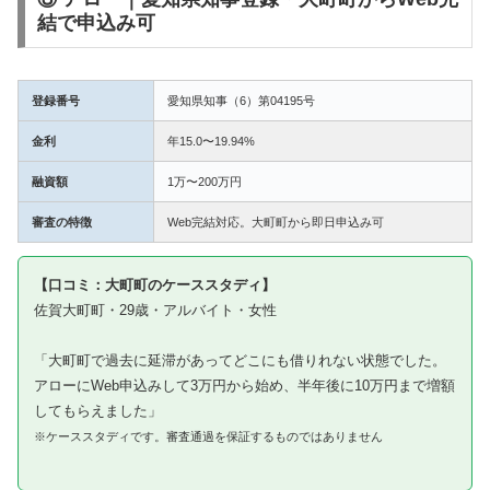
結で申込み可
登録番号
愛知県知事（6）第04195号
金利
年15.0〜19.94%
融資額
1万〜200万円
審査の特徴
Web完結対応。大町町から即日申込み可
【口コミ：大町町のケーススタディ】
佐賀大町町・29歳・アルバイト・女性
「大町町で過去に延滞があってどこにも借りれない状態でした。
アローにWeb申込みして3万円から始め、半年後に10万円まで増額
してもらえました」
※ケーススタディです。審査通過を保証するものではありません