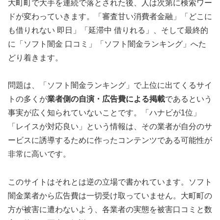
大町町で大手を連続で落とされた後、人は次第に検索ワー
ドが変わっていきます。「審査甘い消費者金融」「どこに
も借りれない 即日」「延滞中 借りれる」、そして最終的
に「ソフト闇金 口コミ」「ソフト闇金ランキング」へた
どり着きます。
問題は、「ソフト闇金ランキング」で上位に出てくるサイ
トの多くが
業者側の自演・広告費による掲載
であるという
事実が広く知られていないことです。「ハナビが1位」
「レイスが対応良い」という情報は、その業者が自分のサ
ービスに誘導するために作ったコンテンツである可能性が
非常に高いです。
このサイトはそれとは逆の立場で書かれています。ソフト
闇金業者から広告費は一切受け取っていません。大町町の
方が被害に遭わないよう、各業者の実態を被害口コミと数