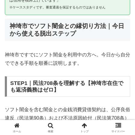
は信用を積み上げています」
※ケーススタディです。審査通過を保証するものではありません
神埼市でソフト闇金との縁切り方法｜今日
から使える脱出ステップ
神埼市ですでにソフト闇金を利用中の方へ。今日から自分
でできる手順を順番に説明します。
STEP1｜民法708条を理解する【神埼市在住で
も返済義務はゼロ】
ソフト闇金を含む闇金との金銭消費貸借契約は、公序良俗
違反（民法第90条）および不法原因給付（民法第708条）
に該当するため、法的には無効です。神埼市在住であって
ホーム
検索
トップ
サイドバー
も同様です。