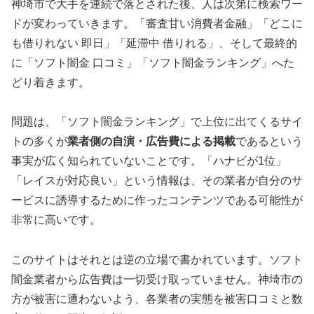
神埼市で大手を連続で落とされた後、人は次第に検索ワー
ドが変わっていきます。「審査甘い消費者金融」「どこに
も借りれない 即日」「延滞中 借りれる」、そして最終的
に「ソフト闇金 口コミ」「ソフト闇金ランキング」へた
どり着きます。
問題は、「ソフト闇金ランキング」で上位に出てくるサイ
トの多くが
業者側の自演・広告費による掲載
であるという
事実が広く知られていないことです。「ハナビが1位」
「レイスが対応良い」という情報は、その業者が自分のサ
ービスに誘導するために作ったコンテンツである可能性が
非常に高いです。
このサイトはそれとは逆の立場で書かれています。ソフト
闇金業者から広告費は一切受け取っていません。神埼市の
方が被害に遭わないよう、各業者の実態を被害口コミと数