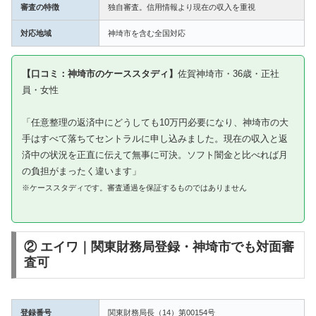
審査の特徴
独自審査。信用情報より現在の収入を重視
対応地域
神埼市を含む全国対応
【口コミ：神埼市のケーススタディ】
佐賀神埼市・36歳・正社
員・女性
「任意整理の返済中にどうしても10万円必要になり、神埼市の大
手はすべて落ちてセントラルに申し込みました。現在の収入と返
済中の状況を正直に伝えて無事に可決。ソフト闇金と比べれば月
の負担がまったく違います」
※ケーススタディです。審査通過を保証するものではありません
② エイワ｜関東財務局登録・神埼市でも対面審
査可
登録番号
関東財務局長（14）第00154号