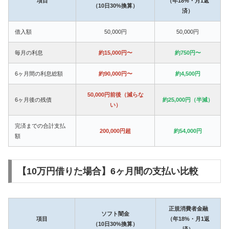
項目
（年18%・月1返
（10日30%換算）
済）
借入額
50,000円
50,000円
毎月の利息
約15,000円〜
約750円〜
6ヶ月間の利息総額
約90,000円〜
約4,500円
50,000円前後（減らな
6ヶ月後の残債
約25,000円（半減）
い）
完済までの合計支払
200,000円超
約54,000円
額
【10万円借りた場合】6ヶ月間の支払い比較
正規消費者金融
ソフト闇金
項目
（年18%・月1返
（10日30%換算）
済）