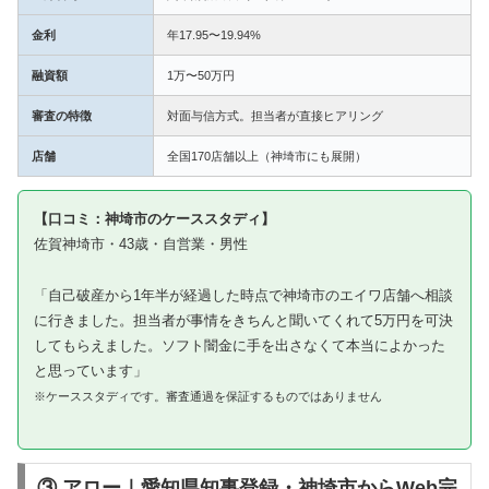
金利
年17.95〜19.94%
融資額
1万〜50万円
審査の特徴
対面与信方式。担当者が直接ヒアリング
店舗
全国170店舗以上（神埼市にも展開）
【口コミ：神埼市のケーススタディ】
佐賀神埼市・43歳・自営業・男性
「自己破産から1年半が経過した時点で神埼市のエイワ店舗へ相談
に行きました。担当者が事情をきちんと聞いてくれて5万円を可決
してもらえました。ソフト闇金に手を出さなくて本当によかった
と思っています」
※ケーススタディです。審査通過を保証するものではありません
③ アロー｜愛知県知事登録・神埼市からWeb完