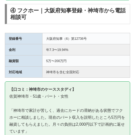
④ フクホー｜大阪府知事登録・神埼市から電話
相談可
登録番号
大阪府知事（6）第12736号
金利
年7.3〜19.94%
融資額
5万〜200万円
対応地域
神埼市を含む全国対応
【口コミ：神埼市のケーススタディ】
佐賀神埼市・51歳・パート・女性
「神埼市で家計が苦しく、過去にカードの滞納がある状態でフク
ホーに相談しました。現在のパート収入を説明したところ5万円を
融資してもらえました。月々の負担は2,000円以下で計画的に返せ
ています」