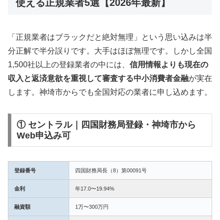
使える正規業者5選【2026年最新】
「正規業者はブラックだと絶対無理」という思い込みは半
分正解で半分誤りです。大手はほぼ無理です。しかし全国
1,500社以上の登録業者の中には、
信用情報よりも現在の
収入と返済意欲を重視して審査する中小消費者金融
が実在
します。神埼市からでも全国対応の業者に申し込めます。
① セントラル｜四国財務局登録・神埼市から
Web申込み可
登録番号
四国財務局長（8）第00091号
金利
年17.0〜19.94%
融資額
1万〜300万円