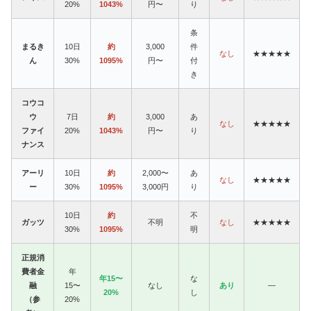
20%
1043%
円〜
り
条
まるき
10日
約
3,000
件
なし
★★★★★
ん
30%
1095%
円〜
付
き
コウコ
ウ
7日
約
3,000
あ
なし
★★★★★
ファイ
20%
1043%
円〜
り
ナンス
アーリ
10日
約
2,000〜
あ
なし
★★★★★
ー
30%
1095%
3,000円
り
10日
約
不
ガッツ
不明
なし
★★★★★
30%
1095%
明
正規消
費者金
年
年15〜
な
融
15〜
なし
あり
—
20%
し
（参
20%