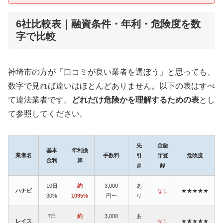
6社比較表｜融資条件・年利・危険度を数
字で比較
神埼市の方が「口コミが良い業者を選ぼう」と思っても、
数字で見れば違いはほとんどありません。以下の表はすべ
て違法業者です。
どれだけ危険かを理解するための表
とし
て参照してください。
先
金融
基本
年利換
業者名
手数料
引
庁登
危険度
金利
算
き
録
10日
約
3,000
あ
ハナビ
なし
★★★★★
30%
1095%
円〜
り
7日
約
3,000
あ
レイス
なし
★★★★★