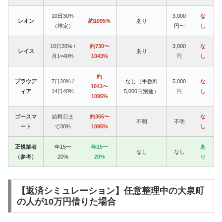
10日30%
3,000
な
レオン
約1095%
あり
（推定）
円〜
し
10日20% /
約730〜
3,000
な
レイス
あり
月1=40%
1043%
円
し
約
プラウデ
7日20% /
なし（手数料
5,000
な
1043〜
ィア
14日40%
5,000円別途）
円
し
1095%
ゴースマ
給料日ま
約365〜
な
不明
不明
ート
で30%
1095%
し
正規業者
年15〜
年15〜
あ
なし
なし
（参考）
20%
20%
り
【返済シミュレーション】任意整理中の大泉町
の人が10万円借りた場合