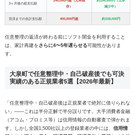
240,000円超（元本残
約154,500円（元本
3ヶ月後の総支払額
存）
減少中）
完済までの合計支払額
400,000円超
約108,000円
任意整理の返済が終わる前にソフト闇金を利用すること
は、家計再建を
さらに4〜5年遅らせる
可能性がありま
す。
大泉町で任意整理中・自己破産後でも可決
実績のある正規業者5選【2026年最新】
「任意整理中・自己破産後は正規業者で絶対に借りられな
い」——これは半分正解で半分誤りです。大手消費者金融
（アコム・プロミス等）は信用情報の自動審査で弾かれま
す。しかし全国1,500社以上の登録業者の中には、
信用情