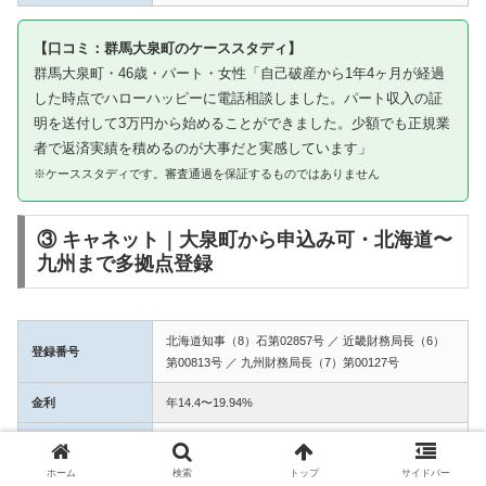
【口コミ：群馬大泉町のケーススタディ】
群馬大泉町・46歳・パート・女性「自己破産から1年4ヶ月が経過
した時点でハローハッピーに電話相談しました。パート収入の証
明を送付して3万円から始めることができました。少額でも正規業
者で返済実績を積めるのが大事だと実感しています」
※ケーススタディです。審査通過を保証するものではありません
③ キャネット｜大泉町から申込み可・北海道〜
九州まで多拠点登録
北海道知事（8）石第02857号 ／ 近畿財務局長（6）
登録番号
第00813号 ／ 九州財務局長（7）第00127号
金利
年14.4〜19.94%
融資額
1万〜50万円
ホーム
検索
トップ
サイドバー
3拠点登録の信頼性。大泉町からWEB完結で申込み可