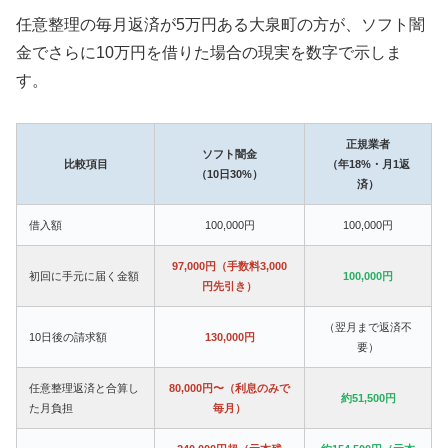
任意整理の毎月返済が5万円ある大泉町の方が、ソフト闇
金でさらに10万円を借りた場合の現実を数字で示しま
す。
正規業者
ソフト闇金
比較項目
（年18%・月1返
（10日30%）
済）
借入額
100,000円
100,000円
97,000円（手数料3,000
初回に手元に届く金額
100,000円
円先引き）
（翌月まで返済不
10日後の請求額
130,000円
要）
任意整理返済と合算し
80,000円〜（利息のみで
約51,500円
た月負担
毎月）