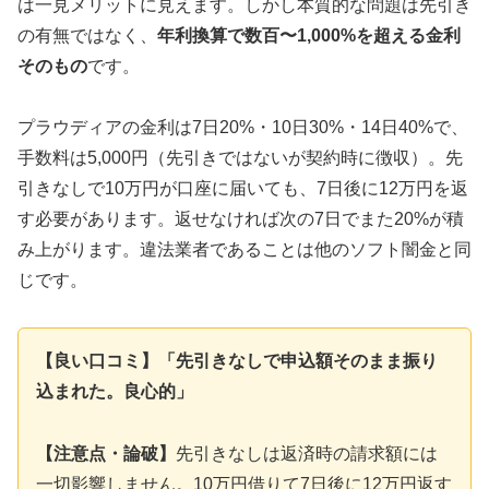
は一見メリットに見えます。しかし本質的な問題は先引き
の有無ではなく、
年利換算で数百〜1,000%を超える金利
そのもの
です。
プラウディアの金利は7日20%・10日30%・14日40%で、
手数料は5,000円（先引きではないが契約時に徴収）。先
引きなしで10万円が口座に届いても、7日後に12万円を返
す必要があります。返せなければ次の7日でまた20%が積
み上がります。違法業者であることは他のソフト闇金と同
じです。
【良い口コミ】「先引きなしで申込額そのまま振り
込まれた。良心的」
【注意点・論破】
先引きなしは返済時の請求額には
一切影響しません。10万円借りて7日後に12万円返す