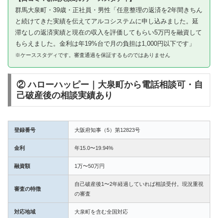
群馬大泉町・39歳・正社員・男性「任意整理の返済を2年間きちん
と続けてきた実績を伝えてアルコシステムに申し込みました。延
滞なしの返済実績と現在の収入を評価してもらい5万円を融資して
もらえました。金利は年19%台で月の負担は1,000円以下です」
※ケーススタディです。審査通過を保証するものではありません
② ハローハッピー｜大泉町から電話相談可・自
己破産後の相談実績あり
登録番号
大阪府知事（5）第12823号
金利
年15.0〜19.94%
融資額
1万〜50万円
自己破産後1〜2年経過していれば相談受付。現況重視
審査の特徴
の審査
対応地域
大泉町を含む全国対応