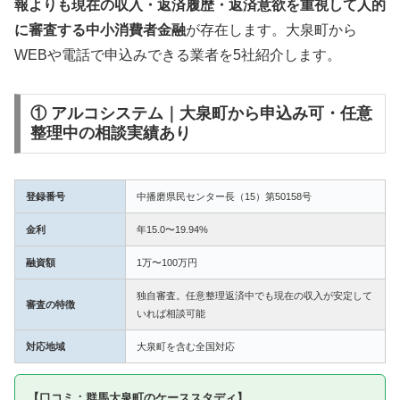
報よりも現在の収入・返済履歴・返済意欲を重視して人的
に審査する中小消費者金融
が存在します。大泉町から
WEBや電話で申込みできる業者を5社紹介します。
① アルコシステム｜大泉町から申込み可・任意
整理中の相談実績あり
登録番号
中播磨県民センター長（15）第50158号
金利
年15.0〜19.94%
融資額
1万〜100万円
独自審査。任意整理返済中でも現在の収入が安定して
審査の特徴
いれば相談可能
対応地域
大泉町を含む全国対応
【口コミ：群馬大泉町のケーススタディ】