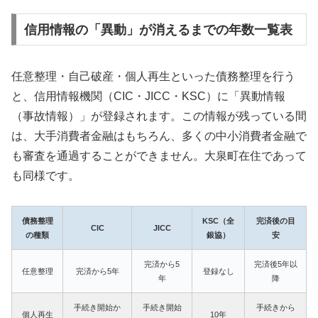
信用情報の「異動」が消えるまでの年数一覧表
任意整理・自己破産・個人再生といった債務整理を行う
と、信用情報機関（CIC・JICC・KSC）に「異動情報
（事故情報）」が登録されます。この情報が残っている間
は、大手消費者金融はもちろん、多くの中小消費者金融で
も審査を通過することができません。大泉町在住であって
も同様です。
債務整理
KSC（全
完済後の目
CIC
JICC
の種類
銀協）
安
完済から5
完済後5年以
任意整理
完済から5年
登録なし
年
降
手続き開始か
手続き開始
手続きから
個人再生
10年