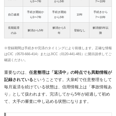
ら5〜7年
から5年
7〜10年
手続き開始か
手続き開始
手続きから
自己破産
10年
ら5〜7年
から5年
7〜10年
長期延滞
解消から5
解消後5年以
解消から5年
登録なし
のみ
年
降
※登録期間は手続きや完済のタイミングにより前後します。正確な情報
はCIC（0570-666-414）またはJICC（0120-441-481）に開示請求してご
確認ください。
重要なのは、
任意整理は「返済中」の時点でも異動情報が
記録されている
ということです。大泉町で任意整理をして
毎月返済を続けている状態は、信用情報上は「事故情報あ
り」として扱われます。完済してから5年が経過して初め
て、大手の審査に申し込める状態になります。