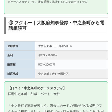
※ケーススタディです。審査通過を保証するものではありません
④ フクホー｜大阪府知事登録・中之条町から電
話相談可
登録番号
大阪府知事（6）第12736号
金利
年7.3〜19.94%
融資額
5万〜200万円
対応地域
中之条町を含む全国対応
【口コミ：中之条町のケーススタディ】
群馬中之条町・51歳・パート・女性
「中之条町で家計が苦しく、過去にカードの滞納がある状態でフ
クホーに相談しました。現在のパート収入を説明したところ5万円