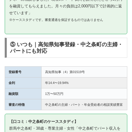
を融資してもらえました。月々の負担は2,000円以下で計画的に返
せています」
※ケーススタディです。審査通過を保証するものではありません
⑤ いつも｜高知県知事登録・中之条町の主婦・
パートにも対応
登録番号
高知県知事（4）第01519号
金利
年14.4〜19.94%
融資額
1万〜50万円
審査の特徴
中之条町の主婦・パート・年金受給者の相談実績豊富
【口コミ：中之条町のケーススタディ】
群馬中之条町・38歳・専業主婦・女性「中之条町でパート収入を