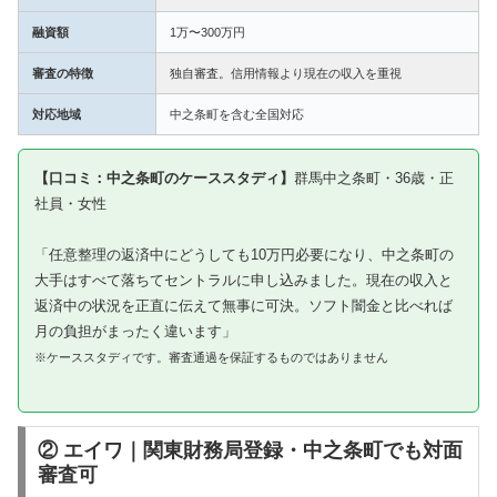
融資額
1万〜300万円
審査の特徴
独自審査。信用情報より現在の収入を重視
対応地域
中之条町を含む全国対応
【口コミ：中之条町のケーススタディ】
群馬中之条町・36歳・正
社員・女性
「任意整理の返済中にどうしても10万円必要になり、中之条町の
大手はすべて落ちてセントラルに申し込みました。現在の収入と
返済中の状況を正直に伝えて無事に可決。ソフト闇金と比べれば
月の負担がまったく違います」
※ケーススタディです。審査通過を保証するものではありません
② エイワ｜関東財務局登録・中之条町でも対面
審査可