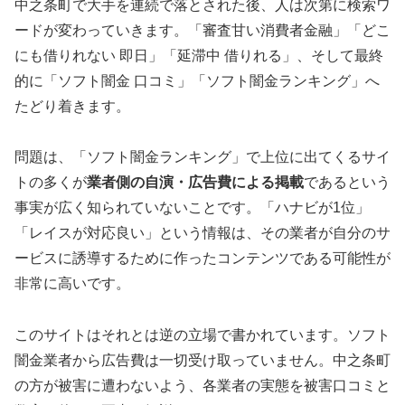
中之条町で大手を連続で落とされた後、人は次第に検索ワ
ードが変わっていきます。「審査甘い消費者金融」「どこ
にも借りれない 即日」「延滞中 借りれる」、そして最終
的に「ソフト闇金 口コミ」「ソフト闇金ランキング」へ
たどり着きます。
問題は、「ソフト闇金ランキング」で上位に出てくるサイ
トの多くが
業者側の自演・広告費による掲載
であるという
事実が広く知られていないことです。「ハナビが1位」
「レイスが対応良い」という情報は、その業者が自分のサ
ービスに誘導するために作ったコンテンツである可能性が
非常に高いです。
このサイトはそれとは逆の立場で書かれています。ソフト
闇金業者から広告費は一切受け取っていません。中之条町
の方が被害に遭わないよう、各業者の実態を被害口コミと