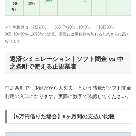
20%
し
（参
20%
考）
※年利換算は「7日20%」＝365÷7×20%≒1043%、「10日30%」＝
365÷10×30%≒1095%で計算。実際には手数料も加わるためさらに高く
なります。
返済シミュレーション｜ソフト闇金 vs 中
之条町で使える正規業者
中之条町で「少額だから大丈夫」という感覚がソフト闇金
利用の入口になります。実際に数字で確認してください。
【5万円借りた場合】6ヶ月間の支払い比較