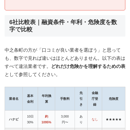
6社比較表｜融資条件・年利・危険度を数
字で比較
中之条町の方が「口コミが良い業者を選ぼう」と思って
も、数字で見れば違いはほとんどありません。以下の表は
すべて違法業者です。
どれだけ危険かを理解するための表
として参照してください。
先
金融
基本
年利換
業者名
手数料
引
庁登
危険度
金利
算
き
録
10日
約
3,000
あ
ハナビ
なし
★★★★★
30%
1095%
円〜
り