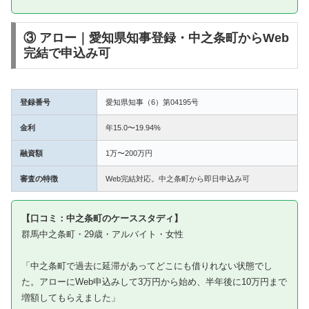
③ アロー｜愛知県知事登録・中之条町からWeb
完結で申込み可
登録番号
愛知県知事（6）第04195号
金利
年15.0〜19.94%
融資額
1万〜200万円
審査の特徴
Web完結対応。中之条町から即日申込み可
【口コミ：中之条町のケーススタディ】
群馬中之条町・29歳・アルバイト・女性
「中之条町で過去に延滞があってどこにも借りれない状態でし
た。アローにWeb申込みして3万円から始め、半年後に10万円まで
増額してもらえました」