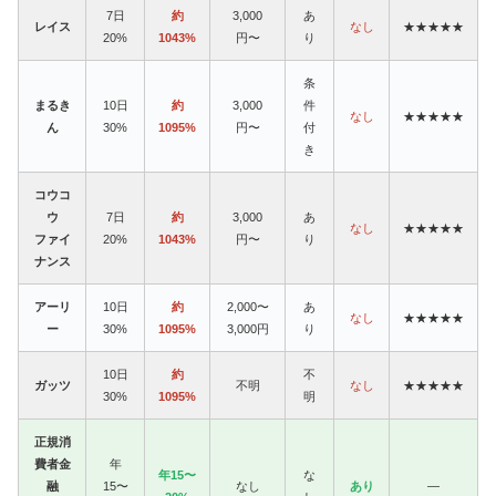
7日
約
3,000
あ
レイス
なし
★★★★★
20%
1043%
円〜
り
条
まるき
10日
約
3,000
件
なし
★★★★★
ん
30%
1095%
円〜
付
き
コウコ
ウ
7日
約
3,000
あ
なし
★★★★★
ファイ
20%
1043%
円〜
り
ナンス
アーリ
10日
約
2,000〜
あ
なし
★★★★★
ー
30%
1095%
3,000円
り
10日
約
不
ガッツ
不明
なし
★★★★★
30%
1095%
明
正規消
費者金
年
年15〜
な
融
15〜
なし
あり
—