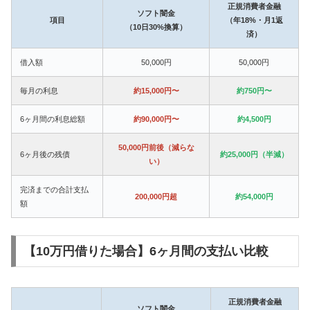
正規消費者金融
ソフト闇金
項目
（年18%・月1返
（10日30%換算）
済）
借入額
50,000円
50,000円
毎月の利息
約15,000円〜
約750円〜
6ヶ月間の利息総額
約90,000円〜
約4,500円
50,000円前後（減らな
6ヶ月後の残債
約25,000円（半減）
い）
完済までの合計支払
200,000円超
約54,000円
額
【10万円借りた場合】6ヶ月間の支払い比較
正規消費者金融
ソフト闇金