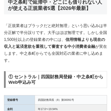
中之条町で延滞中・どこにも借りれない人
が使える正規業者5選【2026年最新】
「正規業者はブラックだと絶対無理」という思い込みは半
分正解で半分誤りです。大手はほぼ無理です。しかし全国
1,500社以上の登録業者の中には、
信用情報よりも現在の
収入と返済意欲を重視して審査する中小消費者金融
が実在
します。中之条町からでも全国対応の業者に申し込めま
す。
① セントラル｜四国財務局登録・中之条町から
Web申込み可
登録番号
四国財務局長（8）第00091号
金利
年17.0〜19.94%