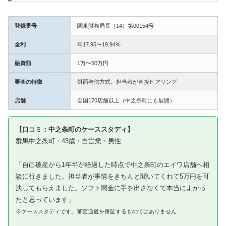
登録番号
関東財務局長（14）第00154号
金利
年17.95〜19.94%
融資額
1万〜50万円
審査の特徴
対面与信方式。担当者が直接ヒアリング
店舗
全国170店舗以上（中之条町にも展開）
【口コミ：中之条町のケーススタディ】
群馬中之条町・43歳・自営業・男性
「自己破産から1年半が経過した時点で中之条町のエイワ店舗へ相
談に行きました。担当者が事情をきちんと聞いてくれて5万円を可
決してもらえました。ソフト闇金に手を出さなくて本当によかっ
たと思っています」
※ケーススタディです。審査通過を保証するものではありません