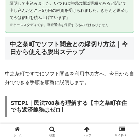
証明して申込みました。いつもは主婦の相談実績があると聞いて
申し込んだところ5万円の融資を受けられました。きちんと返済し
て今は信用を積み上げています」
※ケーススタディです。審査通過を保証するものではありません
中之条町でソフト闇金との縁切り方法｜今
日から使える脱出ステップ
中之条町ですでにソフト闇金を利用中の方へ。今日から自
分でできる手順を順番に説明します。
STEP1｜民法708条を理解する【中之条町在住
でも返済義務はゼロ】
ソフト闇金を含む闇金との金銭消費貸借契約は、公序良俗
ホーム
検索
トップ
サイドバー
違反（民法第90条）および不法原因給付（民法第708条）