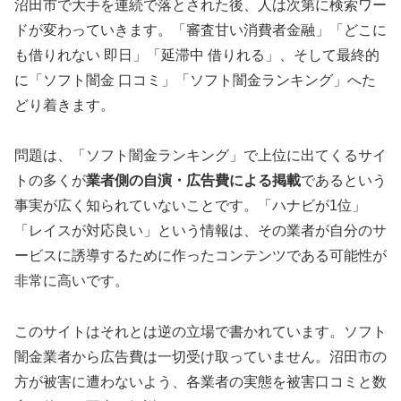
沼田市で大手を連続で落とされた後、人は次第に検索ワー
ドが変わっていきます。「審査甘い消費者金融」「どこに
も借りれない 即日」「延滞中 借りれる」、そして最終的
に「ソフト闇金 口コミ」「ソフト闇金ランキング」へた
どり着きます。
問題は、「ソフト闇金ランキング」で上位に出てくるサイ
トの多くが
業者側の自演・広告費による掲載
であるという
事実が広く知られていないことです。「ハナビが1位」
「レイスが対応良い」という情報は、その業者が自分のサ
ービスに誘導するために作ったコンテンツである可能性が
非常に高いです。
このサイトはそれとは逆の立場で書かれています。ソフト
闇金業者から広告費は一切受け取っていません。沼田市の
方が被害に遭わないよう、各業者の実態を被害口コミと数