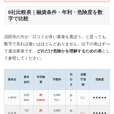
6社比較表｜融資条件・年利・危険度を数
字で比較
沼田市の方が「口コミが良い業者を選ぼう」と思っても、
数字で見れば違いはほとんどありません。以下の表はすべ
て違法業者です。
どれだけ危険かを理解するための表
とし
て参照してください。
先
金融
基本
年利換
業者名
手数料
引
庁登
危険度
金利
算
き
録
10日
約
3,000
あ
ハナビ
なし
★★★★★
30%
1095%
円〜
り
7日
約
3,000
あ
レイス
なし
★★★★★