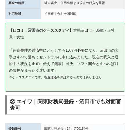
審査の特徴
独自審査。信用情報より現在の収入を重視
対応地域
沼田市を含む全国対応
【口コミ：沼田市のケーススタディ】
群馬沼田市・36歳・正社
員・女性
「任意整理の返済中にどうしても10万円必要になり、沼田市の大
手はすべて落ちてセントラルに申し込みました。現在の収入と返
済中の状況を正直に伝えて無事に可決。ソフト闇金と比べれば月
の負担がまったく違います」
※ケーススタディです。審査通過を保証するものではありません
② エイワ｜関東財務局登録・沼田市でも対面審
査可
登録番号
関東財務局長（14）第00154号