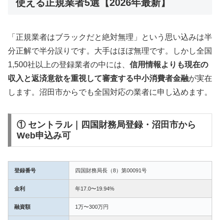
使える正規業者5選【2026年最新】
「正規業者はブラックだと絶対無理」という思い込みは半
分正解で半分誤りです。大手はほぼ無理です。しかし全国
1,500社以上の登録業者の中には、
信用情報よりも現在の
収入と返済意欲を重視して審査する中小消費者金融
が実在
します。沼田市からでも全国対応の業者に申し込めます。
① セントラル｜四国財務局登録・沼田市から
Web申込み可
登録番号
四国財務局長（8）第00091号
金利
年17.0〜19.94%
融資額
1万〜300万円