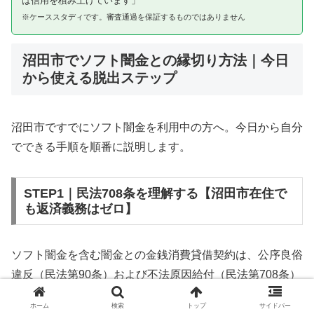
は信用を積み上げています」
※ケーススタディです。審査通過を保証するものではありません
沼田市でソフト闇金との縁切り方法｜今日
から使える脱出ステップ
沼田市ですでにソフト闇金を利用中の方へ。今日から自分
でできる手順を順番に説明します。
STEP1｜民法708条を理解する【沼田市在住で
も返済義務はゼロ】
ソフト闇金を含む闇金との金銭消費貸借契約は、公序良俗
違反（民法第90条）および不法原因給付（民法第708条）
に該当するため、法的には無効です。沼田市在住であって
ホーム
検索
トップ
サイドバー
も同様です。