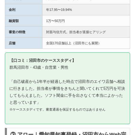
金利
年17.95〜19.94%
融資額
1万〜50万円
審査の特徴
対面与信方式。担当者が直接ヒアリング
店舗
全国170店舗以上（沼田市にも展開）
【口コミ：沼田市のケーススタディ】
群馬沼田市・43歳・自営業・男性
「自己破産から1年半が経過した時点で沼田市のエイワ店舗へ相談
に行きました。担当者が事情をきちんと聞いてくれて5万円を可決
してもらえました。ソフト闇金に手を出さなくて本当によかった
と思っています」
※ケーススタディです。審査通過を保証するものではありません
③ アロー｜愛知県知事登録・沼田市からWeb完