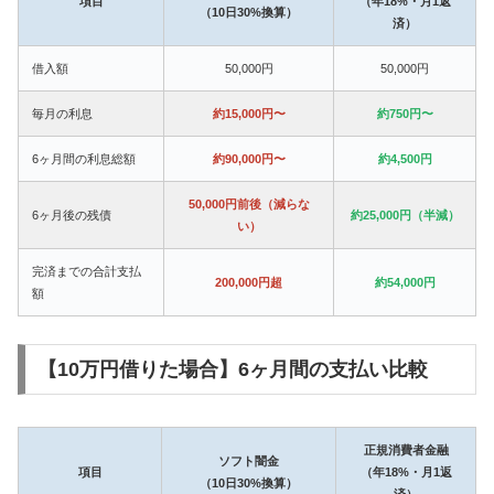
項目
（年18%・月1返
（10日30%換算）
済）
借入額
50,000円
50,000円
毎月の利息
約15,000円〜
約750円〜
6ヶ月間の利息総額
約90,000円〜
約4,500円
50,000円前後（減らな
6ヶ月後の残債
約25,000円（半減）
い）
完済までの合計支払
200,000円超
約54,000円
額
【10万円借りた場合】6ヶ月間の支払い比較
正規消費者金融
ソフト闇金
項目
（年18%・月1返
（10日30%換算）
済）