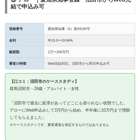
結で申込み可
登録番号
愛知県知事（6）第04195号
金利
年15.0〜19.94%
融資額
1万〜200万円
審査の特徴
Web完結対応。沼田市から即日申込み可
【口コミ：沼田市のケーススタディ】
群馬沼田市・29歳・アルバイト・女性
「沼田市で過去に延滞があってどこにも借りれない状態でした。
アローにWeb申込みして3万円から始め、半年後に10万円まで増額
してもらえました」
※ケーススタディです。審査通過を保証するものではありません