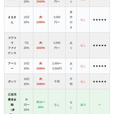
20%
1043%
円〜
り
条
まるき
10日
約
3,000
件
なし
★★★★★
ん
30%
1095%
円〜
付
き
コウコ
ウ
7日
約
3,000
あ
なし
★★★★★
ファイ
20%
1043%
円〜
り
ナンス
アーリ
10日
約
2,000〜
あ
なし
★★★★★
ー
30%
1095%
3,000円
り
10日
約
不
ガッツ
不明
なし
★★★★★
30%
1095%
明
正規消
費者金
年
年15〜
な
融
15〜
なし
あり
—
20%
し
（参
20%