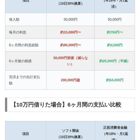
項目
（年18%・月1返
（10日30%換算）
済）
借入額
50,000円
50,000円
毎月の利息
約15,000円〜
約750円〜
6ヶ月間の利息総額
約90,000円〜
約4,500円
50,000円前後（減らな
6ヶ月後の残債
約25,000円（半減）
い）
完済までの合計支払
200,000円超
約54,000円
額
【10万円借りた場合】6ヶ月間の支払い比較
正規消費者金融
ソフト闇金
項目
（年18%・月1返
（10日30%換算）
済）