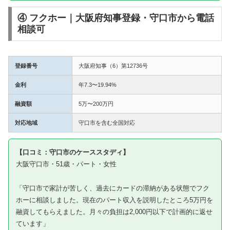
④ フクホー｜大阪府知事登録・守口市から電話
相談可
登録番号
大阪府知事（6）第12736号
金利
年7.3〜19.94%
融資額
5万〜200万円
対応地域
守口市を含む全国対応
【口コミ：守口市のケーススタディ】
大阪守口市・51歳・パート・女性
「守口市で家計が苦しく、過去にカードの滞納がある状態でフク
ホーに相談しました。現在のパート収入を説明したところ5万円を
融資してもらえました。月々の負担は2,000円以下で計画的に返せ
ています」