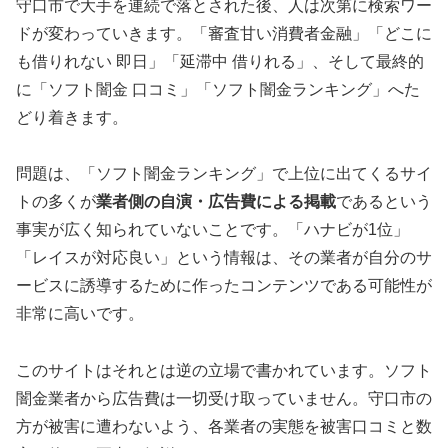
守口市で大手を連続で落とされた後、人は次第に検索ワー
ドが変わっていきます。「審査甘い消費者金融」「どこに
も借りれない 即日」「延滞中 借りれる」、そして最終的
に「ソフト闇金 口コミ」「ソフト闇金ランキング」へた
どり着きます。
問題は、「ソフト闇金ランキング」で上位に出てくるサイ
トの多くが
業者側の自演・広告費による掲載
であるという
事実が広く知られていないことです。「ハナビが1位」
「レイスが対応良い」という情報は、その業者が自分のサ
ービスに誘導するために作ったコンテンツである可能性が
非常に高いです。
このサイトはそれとは逆の立場で書かれています。ソフト
闇金業者から広告費は一切受け取っていません。守口市の
方が被害に遭わないよう、各業者の実態を被害口コミと数