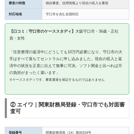
審査の特徴
独自審査。信用情報より現在の収入を重視
対応地域
守口市を含む全国対応
【口コミ：守口市のケーススタディ】
大阪守口市・36歳・正社
員・女性
「任意整理の返済中にどうしても10万円必要になり、守口市の大
手はすべて落ちてセントラルに申し込みました。現在の収入と返
済中の状況を正直に伝えて無事に可決。ソフト闇金と比べれば月
の負担がまったく違います」
※ケーススタディです。審査通過を保証するものではありません
② エイワ｜関東財務局登録・守口市でも対面審
査可
登録番号
関東財務局長（14）第00154号