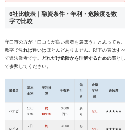
6社比較表｜融資条件・年利・危険度を数
字で比較
守口市の方が「口コミが良い業者を選ぼう」と思っても、
数字で見れば違いはほとんどありません。以下の表はすべ
て違法業者です。
どれだけ危険かを理解するための表
とし
て参照してください。
先
金融
基本
年利換
業者名
手数料
引
庁登
危険度
金利
算
き
録
10日
約
3,000
あ
ハナビ
なし
★★★★★
30%
1095%
円〜
り
7日
約
3,000
あ
レイス
なし
★★★★★