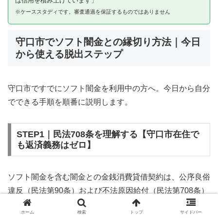
は信用を積み上げています」
※ケーススタディです。審査通過を保証するものではありません
守口市でソフト闇金との縁切り方法｜今日
から使える脱出ステップ
守口市ですでにソフト闇金を利用中の方へ。今日から自分
でできる手順を順番に説明します。
STEP1｜民法708条を理解する【守口市在住で
も返済義務はゼロ】
ソフト闇金を含む闇金との金銭消費貸借契約は、公序良俗
違反（民法第90条）および不法原因給付（民法第708条）
に該当するため、法的には無効です。守口市在住であって
ホーム
検索
トップ
サイドバー
も同様です。