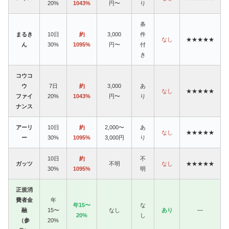
20%
1043%
円〜
り
条
まるき
10日
約
3,000
件
なし
★★★★★
ん
30%
1095%
円〜
付
き
コウコ
ウ
7日
約
3,000
あ
なし
★★★★★
ファイ
20%
1043%
円〜
り
ナンス
アーリ
10日
約
2,000〜
あ
なし
★★★★★
ー
30%
1095%
3,000円
り
10日
約
不
ガッツ
不明
なし
★★★★★
30%
1095%
明
正規消
費者金
年
年15〜
な
融
15〜
なし
あり
—
20%
し
（参
20%