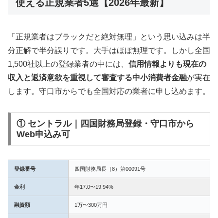
使える正規業者5選【2026年最新】
「正規業者はブラックだと絶対無理」という思い込みは半
分正解で半分誤りです。大手はほぼ無理です。しかし全国
1,500社以上の登録業者の中には、
信用情報よりも現在の
収入と返済意欲を重視して審査する中小消費者金融
が実在
します。守口市からでも全国対応の業者に申し込めます。
① セントラル｜四国財務局登録・守口市から
Web申込み可
登録番号
四国財務局長（8）第00091号
金利
年17.0〜19.94%
融資額
1万〜300万円