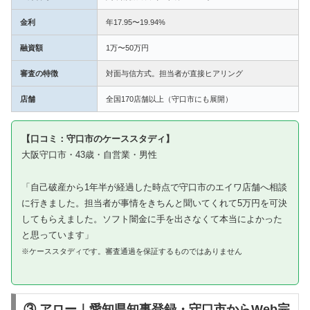
金利
年17.95〜19.94%
融資額
1万〜50万円
審査の特徴
対面与信方式。担当者が直接ヒアリング
店舗
全国170店舗以上（守口市にも展開）
【口コミ：守口市のケーススタディ】
大阪守口市・43歳・自営業・男性
「自己破産から1年半が経過した時点で守口市のエイワ店舗へ相談
に行きました。担当者が事情をきちんと聞いてくれて5万円を可決
してもらえました。ソフト闇金に手を出さなくて本当によかった
と思っています」
※ケーススタディです。審査通過を保証するものではありません
③ アロー｜愛知県知事登録・守口市からWeb完