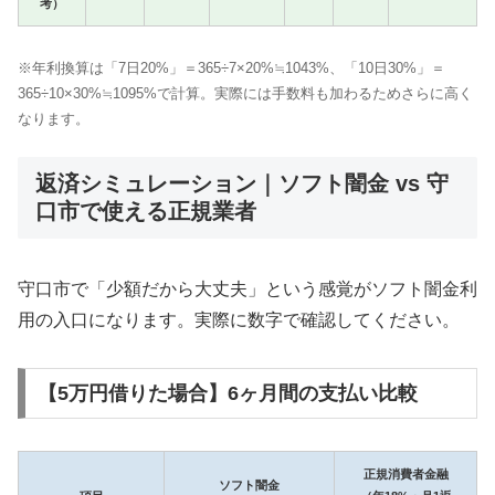
考）
※年利換算は「7日20%」＝365÷7×20%≒1043%、「10日30%」＝
365÷10×30%≒1095%で計算。実際には手数料も加わるためさらに高く
なります。
返済シミュレーション｜ソフト闇金 vs 守
口市で使える正規業者
守口市で「少額だから大丈夫」という感覚がソフト闇金利
用の入口になります。実際に数字で確認してください。
【5万円借りた場合】6ヶ月間の支払い比較
正規消費者金融
ソフト闇金