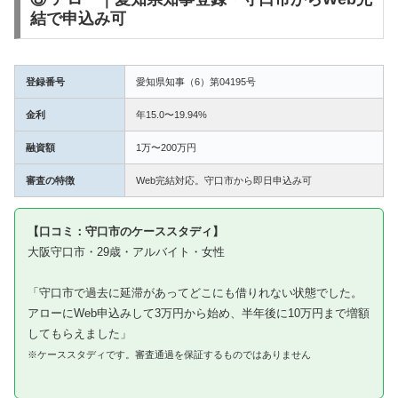
結で申込み可
登録番号
愛知県知事（6）第04195号
金利
年15.0〜19.94%
融資額
1万〜200万円
審査の特徴
Web完結対応。守口市から即日申込み可
【口コミ：守口市のケーススタディ】
大阪守口市・29歳・アルバイト・女性
「守口市で過去に延滞があってどこにも借りれない状態でした。
アローにWeb申込みして3万円から始め、半年後に10万円まで増額
してもらえました」
※ケーススタディです。審査通過を保証するものではありません