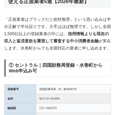
使える正規業者5選【2026年最新】
「正規業者はブラックだと絶対無理」という思い込みは半
分正解で半分誤りです。大手はほぼ無理です。しかし全国
1,500社以上の登録業者の中には、
信用情報よりも現在の
収入と返済意欲を重視して審査する中小消費者金融
が実在
します。水巻町からでも全国対応の業者に申し込めます。
① セントラル｜四国財務局登録・水巻町から
Web申込み可
登録番号
四国財務局長（8）第00091号
金利
年17.0〜19.94%
融資額
1万〜300万円