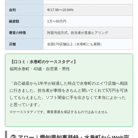
金利
年17.95〜19.94%
融資額
1万〜50万円
審査の特徴
対面与信方式。担当者が直接ヒアリング
店舗
全国170店舗以上（水巻町にも展開）
【口コミ：水巻町のケーススタディ】
福岡水巻町・43歳・自営業・男性
「自己破産から1年半が経過した時点で水巻町のエイワ店舗へ相談
に行きました。担当者が事情をきちんと聞いてくれて5万円を可決
してもらえました。ソフト闇金に手を出さなくて本当によかった
と思っています」
※ケーススタディです。審査通過を保証するものではありません
③ アロー｜愛知県知事登録・水巻町からWeb完