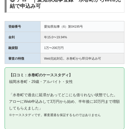
結で申込み可
登録番号
愛知県知事（6）第04195号
金利
年15.0〜19.94%
融資額
1万〜200万円
審査の特徴
Web完結対応。水巻町から即日申込み可
【口コミ：水巻町のケーススタディ】
福岡水巻町・29歳・アルバイト・女性
「水巻町で過去に延滞があってどこにも借りれない状態でした。
アローにWeb申込みして3万円から始め、半年後に10万円まで増額
してもらえました」
※ケーススタディです。審査通過を保証するものではありません