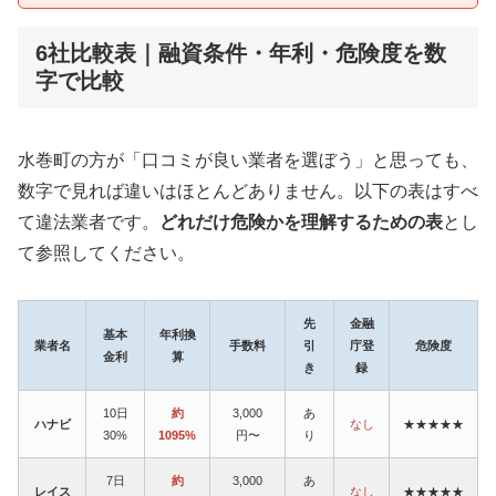
6社比較表｜融資条件・年利・危険度を数
字で比較
水巻町の方が「口コミが良い業者を選ぼう」と思っても、
数字で見れば違いはほとんどありません。以下の表はすべ
て違法業者です。
どれだけ危険かを理解するための表
とし
て参照してください。
先
金融
基本
年利換
業者名
手数料
引
庁登
危険度
金利
算
き
録
10日
約
3,000
あ
ハナビ
なし
★★★★★
30%
1095%
円〜
り
7日
約
3,000
あ
レイス
なし
★★★★★