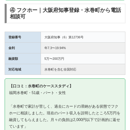
④ フクホー｜大阪府知事登録・水巻町から電話
相談可
登録番号
大阪府知事（6）第12736号
金利
年7.3〜19.94%
融資額
5万〜200万円
対応地域
水巻町を含む全国対応
【口コミ：水巻町のケーススタディ】
福岡水巻町・51歳・パート・女性
「水巻町で家計が苦しく、過去にカードの滞納がある状態でフク
ホーに相談しました。現在のパート収入を説明したところ5万円を
融資してもらえました。月々の負担は2,000円以下で計画的に返せ
ています」