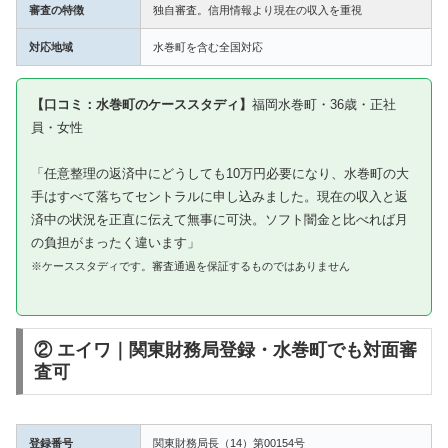
審査の特徴
独自審査。信用情報より現在の収入を重視
対応地域
水巻町を含む全国対応
【口コミ：水巻町のケーススタディ】
福岡水巻町・36歳・正社
員・女性
「任意整理の返済中にどうしても10万円必要になり、水巻町の大
手はすべて落ちてセントラルに申し込みました。現在の収入と返
済中の状況を正直に伝えて無事に可決。ソフト闇金と比べれば月
の負担がまったく違います」
※ケーススタディです。審査通過を保証するものではありません
② エイワ｜関東財務局登録・水巻町でも対面審
査可
登録番号
関東財務局長（14）第00154号