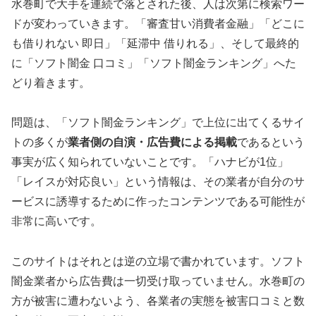
水巻町で大手を連続で落とされた後、人は次第に検索ワー
ドが変わっていきます。「審査甘い消費者金融」「どこに
も借りれない 即日」「延滞中 借りれる」、そして最終的
に「ソフト闇金 口コミ」「ソフト闇金ランキング」へた
どり着きます。
問題は、「ソフト闇金ランキング」で上位に出てくるサイ
トの多くが
業者側の自演・広告費による掲載
であるという
事実が広く知られていないことです。「ハナビが1位」
「レイスが対応良い」という情報は、その業者が自分のサ
ービスに誘導するために作ったコンテンツである可能性が
非常に高いです。
このサイトはそれとは逆の立場で書かれています。ソフト
闇金業者から広告費は一切受け取っていません。水巻町の
方が被害に遭わないよう、各業者の実態を被害口コミと数