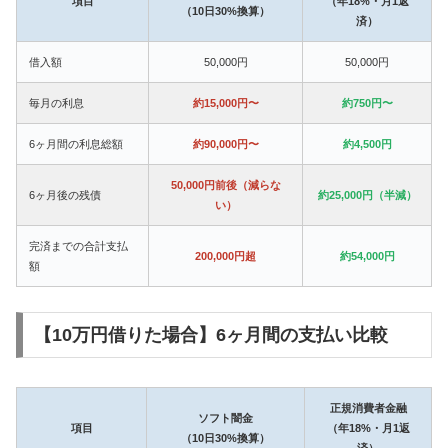
項目
（年18%・月1返
（10日30%換算）
済）
借入額
50,000円
50,000円
毎月の利息
約15,000円〜
約750円〜
6ヶ月間の利息総額
約90,000円〜
約4,500円
50,000円前後（減らな
6ヶ月後の残債
約25,000円（半減）
い）
完済までの合計支払
200,000円超
約54,000円
額
【10万円借りた場合】6ヶ月間の支払い比較
正規消費者金融
ソフト闇金
項目
（年18%・月1返
（10日30%換算）
済）