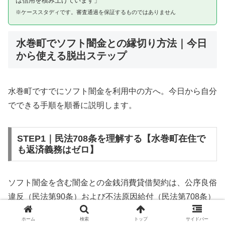
は信用を積み上げています」
※ケーススタディです。審査通過を保証するものではありません
水巻町でソフト闇金との縁切り方法｜今日
から使える脱出ステップ
水巻町ですでにソフト闇金を利用中の方へ。今日から自分
でできる手順を順番に説明します。
STEP1｜民法708条を理解する【水巻町在住で
も返済義務はゼロ】
ソフト闇金を含む闇金との金銭消費貸借契約は、公序良俗
違反（民法第90条）および不法原因給付（民法第708条）
に該当するため、法的には無効です。水巻町在住であって
ホーム
検索
トップ
サイドバー
も同様です。