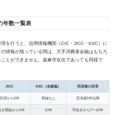
の年数一覧表
を行うと、信用情報機関（CIC・JICC・KSC）に
この情報が残っている間は、大手消費者金融はもちろ
ることができません。嘉麻市在住であっても同様で
JICC
KSC（全銀協）
完済後の目安
完済から5年
登録なし
完済後5年以降
続き開始から5年
10年
手続きから7〜10年