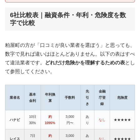
6社比較表｜融資条件・年利・危険度を数
字で比較
粕屋町の方が「口コミが良い業者を選ぼう」と思っても、
数字で見れば違いはほとんどありません。以下の表はすべ
て違法業者です。
どれだけ危険かを理解するための表
とし
て参照してください。
先
金融
基本
年利換
業者名
手数料
引
庁登
危険度
金利
算
き
録
10日
約
3,000
あ
ハナビ
なし
★★★★★
30%
1095%
円〜
り
7日
約
3,000
あ
レイス
なし
★★★★★