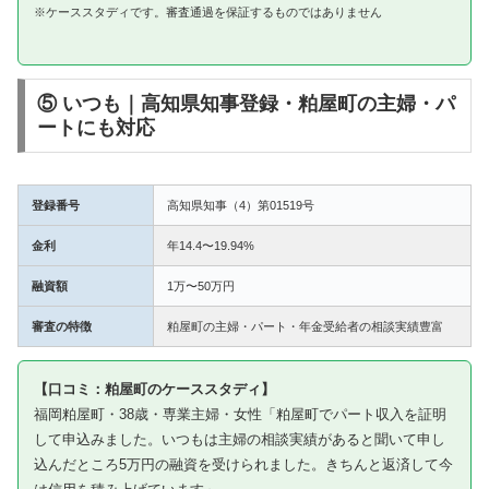
※ケーススタディです。審査通過を保証するものではありません
⑤ いつも｜高知県知事登録・粕屋町の主婦・パ
ートにも対応
登録番号
高知県知事（4）第01519号
金利
年14.4〜19.94%
融資額
1万〜50万円
審査の特徴
粕屋町の主婦・パート・年金受給者の相談実績豊富
【口コミ：粕屋町のケーススタディ】
福岡粕屋町・38歳・専業主婦・女性「粕屋町でパート収入を証明
して申込みました。いつもは主婦の相談実績があると聞いて申し
込んだところ5万円の融資を受けられました。きちんと返済して今