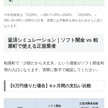
考）
※年利換算は「7日20%」＝365÷7×20%≒1043%、「10日30%」＝
365÷10×30%≒1095%で計算。実際には手数料も加わるためさらに高く
なります。
返済シミュレーション｜ソフト闇金 vs 粕
屋町で使える正規業者
粕屋町で「少額だから大丈夫」という感覚がソフト闇金利
用の入口になります。実際に数字で確認してください。
【5万円借りた場合】6ヶ月間の支払い比較
正規消費者金融
ソフト闇金