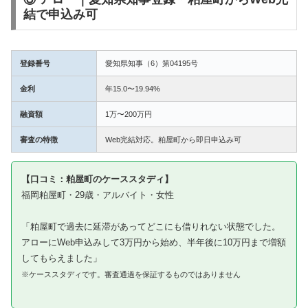
結で申込み可
登録番号
愛知県知事（6）第04195号
金利
年15.0〜19.94%
融資額
1万〜200万円
審査の特徴
Web完結対応。粕屋町から即日申込み可
【口コミ：粕屋町のケーススタディ】
福岡粕屋町・29歳・アルバイト・女性
「粕屋町で過去に延滞があってどこにも借りれない状態でした。
アローにWeb申込みして3万円から始め、半年後に10万円まで増額
してもらえました」
※ケーススタディです。審査通過を保証するものではありません