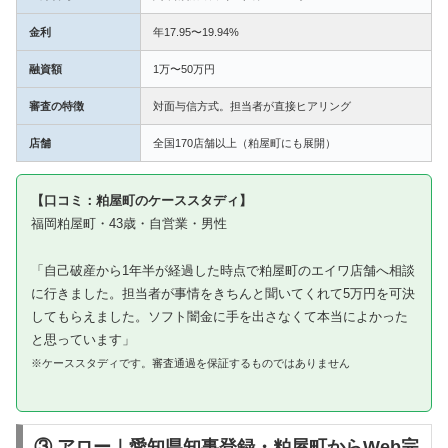
金利
年17.95〜19.94%
融資額
1万〜50万円
審査の特徴
対面与信方式。担当者が直接ヒアリング
店舗
全国170店舗以上（粕屋町にも展開）
【口コミ：粕屋町のケーススタディ】
福岡粕屋町・43歳・自営業・男性
「自己破産から1年半が経過した時点で粕屋町のエイワ店舗へ相談
に行きました。担当者が事情をきちんと聞いてくれて5万円を可決
してもらえました。ソフト闇金に手を出さなくて本当によかった
と思っています」
※ケーススタディです。審査通過を保証するものではありません
③ アロー｜愛知県知事登録・粕屋町からWeb完