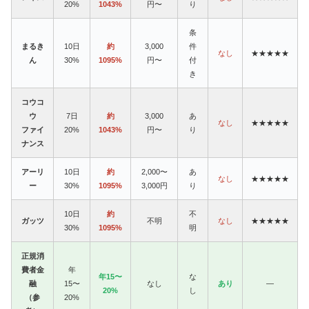
20%
1043%
円〜
り
条
まるき
10日
約
3,000
件
なし
★★★★★
ん
30%
1095%
円〜
付
き
コウコ
ウ
7日
約
3,000
あ
なし
★★★★★
ファイ
20%
1043%
円〜
り
ナンス
アーリ
10日
約
2,000〜
あ
なし
★★★★★
ー
30%
1095%
3,000円
り
10日
約
不
ガッツ
不明
なし
★★★★★
30%
1095%
明
正規消
費者金
年
年15〜
な
融
15〜
なし
あり
—
20%
し
（参
20%