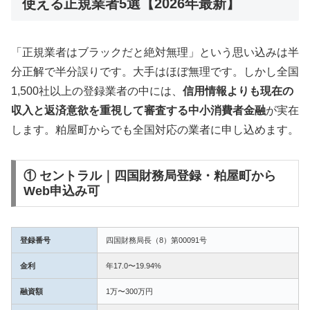
使える正規業者5選【2026年最新】
「正規業者はブラックだと絶対無理」という思い込みは半
分正解で半分誤りです。大手はほぼ無理です。しかし全国
1,500社以上の登録業者の中には、
信用情報よりも現在の
収入と返済意欲を重視して審査する中小消費者金融
が実在
します。粕屋町からでも全国対応の業者に申し込めます。
① セントラル｜四国財務局登録・粕屋町から
Web申込み可
登録番号
四国財務局長（8）第00091号
金利
年17.0〜19.94%
融資額
1万〜300万円