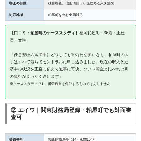
審査の特徴
独自審査。信用情報より現在の収入を重視
対応地域
粕屋町を含む全国対応
【口コミ：粕屋町のケーススタディ】
福岡粕屋町・36歳・正社
員・女性
「任意整理の返済中にどうしても10万円必要になり、粕屋町の大
手はすべて落ちてセントラルに申し込みました。現在の収入と返
済中の状況を正直に伝えて無事に可決。ソフト闇金と比べれば月
の負担がまったく違います」
※ケーススタディです。審査通過を保証するものではありません
② エイワ｜関東財務局登録・粕屋町でも対面審
査可
登録番号
関東財務局長（14）第00154号