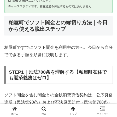
は信用を積み上げています」
※ケーススタディです。審査通過を保証するものではありません
粕屋町でソフト闇金との縁切り方法｜今日
から使える脱出ステップ
粕屋町ですでにソフト闇金を利用中の方へ。今日から自分
でできる手順を順番に説明します。
STEP1｜民法708条を理解する【粕屋町在住で
も返済義務はゼロ】
ソフト闇金を含む闇金との金銭消費貸借契約は、公序良俗
違反（民法第90条）および不法原因給付（民法第708条）
に該当するため、法的には無効です。粕屋町在住であって
ホーム
検索
トップ
サイドバー
も同様です。