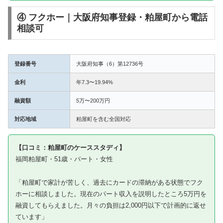
④ フクホー｜大阪府知事登録・粕屋町から電話
相談可
登録番号
大阪府知事（6）第12736号
金利
年7.3〜19.94%
融資額
5万〜200万円
対応地域
粕屋町を含む全国対応
【口コミ：粕屋町のケーススタディ】
福岡粕屋町・51歳・パート・女性
「粕屋町で家計が苦しく、過去にカードの滞納がある状態でフク
ホーに相談しました。現在のパート収入を説明したところ5万円を
融資してもらえました。月々の負担は2,000円以下で計画的に返せ
ています」