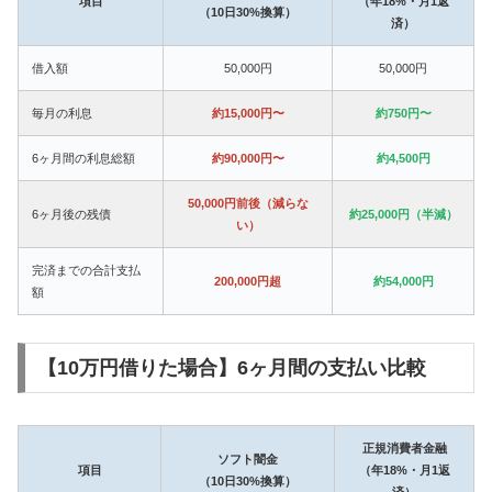
項目
（年18%・月1返
（10日30%換算）
済）
借入額
50,000円
50,000円
毎月の利息
約15,000円〜
約750円〜
6ヶ月間の利息総額
約90,000円〜
約4,500円
50,000円前後（減らな
6ヶ月後の残債
約25,000円（半減）
い）
完済までの合計支払
200,000円超
約54,000円
額
【10万円借りた場合】6ヶ月間の支払い比較
正規消費者金融
ソフト闇金
項目
（年18%・月1返
（10日30%換算）
済）