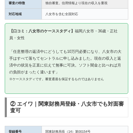
審査の特徴
独自審査。信用情報より現在の収入を重視
対応地域
八女市を含む全国対応
【口コミ：八女市のケーススタディ】
福岡八女市・36歳・正社
員・女性
「任意整理の返済中にどうしても10万円必要になり、八女市の大
手はすべて落ちてセントラルに申し込みました。現在の収入と返
済中の状況を正直に伝えて無事に可決。ソフト闇金と比べれば月
の負担がまったく違います」
※ケーススタディです。審査通過を保証するものではありません
② エイワ｜関東財務局登録・八女市でも対面審
査可
登録番号
関東財務局長（14）第00154号