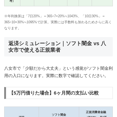
考）
※年利換算は「7日20%」＝365÷7×20%≒1043%、「10日30%」＝
365÷10×30%≒1095%で計算。実際には手数料も加わるためさらに高く
なります。
返済シミュレーション｜ソフト闇金 vs 八
女市で使える正規業者
八女市で「少額だから大丈夫」という感覚がソフト闇金利
用の入口になります。実際に数字で確認してください。
【5万円借りた場合】6ヶ月間の支払い比較
正規消費者金融
ソフト闇金