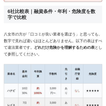
6社比較表｜融資条件・年利・危険度を数
字で比較
八女市の方が「口コミが良い業者を選ぼう」と思っても、
数字で見れば違いはほとんどありません。以下の表はすべ
て違法業者です。
どれだけ危険かを理解するための表
とし
て参照してください。
先
金融
基本
年利換
業者名
手数料
引
庁登
危険度
金利
算
き
録
10日
約
3,000
あ
ハナビ
なし
★★★★★
30%
1095%
円〜
り
7日
約
3,000
あ
レイス
なし
★★★★★