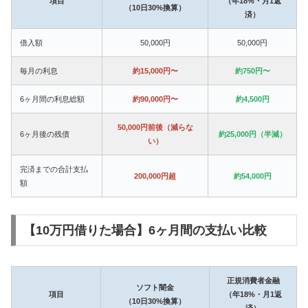
項目
（年18%・月1返
（10日30%換算）
済）
借入額
50,000円
50,000円
毎月の利息
約15,000円〜
約750円〜
6ヶ月間の利息総額
約90,000円〜
約4,500円
50,000円前後（減らな
6ヶ月後の残債
約25,000円（半減）
い）
完済までの合計支払
200,000円超
約54,000円
額
【10万円借りた場合】6ヶ月間の支払い比較
正規消費者金融
ソフト闇金
項目
（年18%・月1返
（10日30%換算）
済）