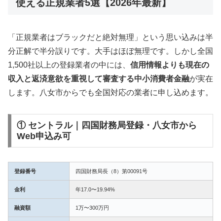
使える正規業者5選【2026年最新】
「正規業者はブラックだと絶対無理」という思い込みは半
分正解で半分誤りです。大手はほぼ無理です。しかし全国
1,500社以上の登録業者の中には、
信用情報よりも現在の
収入と返済意欲を重視して審査する中小消費者金融
が実在
します。八女市からでも全国対応の業者に申し込めます。
① セントラル｜四国財務局登録・八女市から
Web申込み可
登録番号
四国財務局長（8）第00091号
金利
年17.0〜19.94%
融資額
1万〜300万円