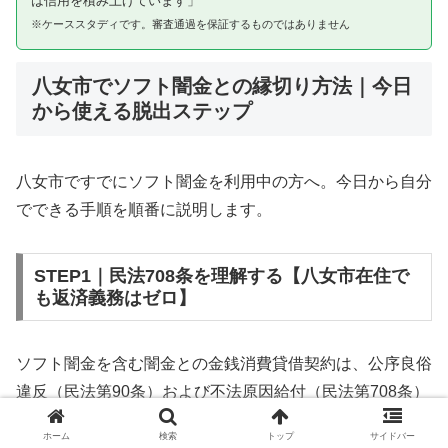
は信用を積み上げています」
※ケーススタディです。審査通過を保証するものではありません
八女市でソフト闇金との縁切り方法｜今日
から使える脱出ステップ
八女市ですでにソフト闇金を利用中の方へ。今日から自分
でできる手順を順番に説明します。
STEP1｜民法708条を理解する【八女市在住で
も返済義務はゼロ】
ソフト闇金を含む闇金との金銭消費貸借契約は、公序良俗
違反（民法第90条）および不法原因給付（民法第708条）
に該当するため、法的には無効です。八女市在住であって
ホーム
検索
トップ
サイドバー
も同様です。