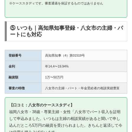
※ケーススタディです。審査通過を保証するものではありません
⑤ いつも｜高知県知事登録・八女市の主婦・パ
ートにも対応
登録番号
高知県知事（4）第01519号
金利
年14.4〜19.94%
融資額
1万〜50万円
審査の特徴
八女市の主婦・パート・年金受給者の相談実績豊富
【口コミ：八女市のケーススタディ】
福岡八女市・38歳・専業主婦・女性「八女市でパート収入を証明
して申込みました。いつもは主婦の相談実績があると聞いて申し
込んだところ5万円の融資を受けられました。きちんと返済して今