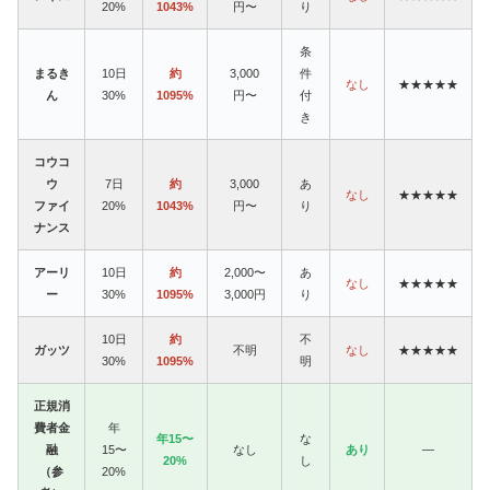
20%
1043%
円〜
り
条
まるき
10日
約
3,000
件
なし
★★★★★
ん
30%
1095%
円〜
付
き
コウコ
ウ
7日
約
3,000
あ
なし
★★★★★
ファイ
20%
1043%
円〜
り
ナンス
アーリ
10日
約
2,000〜
あ
なし
★★★★★
ー
30%
1095%
3,000円
り
10日
約
不
ガッツ
不明
なし
★★★★★
30%
1095%
明
正規消
費者金
年
年15〜
な
融
15〜
なし
あり
—
20%
し
（参
20%