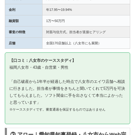
金利
年17.95〜19.94%
融資額
1万〜50万円
審査の特徴
対面与信方式。担当者が直接ヒアリング
店舗
全国170店舗以上（八女市にも展開）
【口コミ：八女市のケーススタディ】
福岡八女市・43歳・自営業・男性
「自己破産から1年半が経過した時点で八女市のエイワ店舗へ相談
に行きました。担当者が事情をきちんと聞いてくれて5万円を可決
してもらえました。ソフト闇金に手を出さなくて本当によかった
と思っています」
※ケーススタディです。審査通過を保証するものではありません
③ アロー｜愛知県知事登録・八女市からWeb完