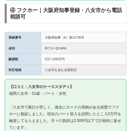
④ フクホー｜大阪府知事登録・八女市から電話
相談可
登録番号
大阪府知事（6）第12736号
金利
年7.3〜19.94%
融資額
5万〜200万円
対応地域
八女市を含む全国対応
【口コミ：八女市のケーススタディ】
福岡八女市・51歳・パート・女性
「八女市で家計が苦しく、過去にカードの滞納がある状態でフク
ホーに相談しました。現在のパート収入を説明したところ5万円を
融資してもらえました。月々の負担は2,000円以下で計画的に返せ
ています」