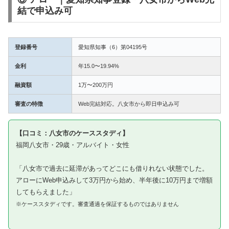
結で申込み可
登録番号
愛知県知事（6）第04195号
金利
年15.0〜19.94%
融資額
1万〜200万円
審査の特徴
Web完結対応。八女市から即日申込み可
【口コミ：八女市のケーススタディ】
福岡八女市・29歳・アルバイト・女性
「八女市で過去に延滞があってどこにも借りれない状態でした。
アローにWeb申込みして3万円から始め、半年後に10万円まで増額
してもらえました」
※ケーススタディです。審査通過を保証するものではありません