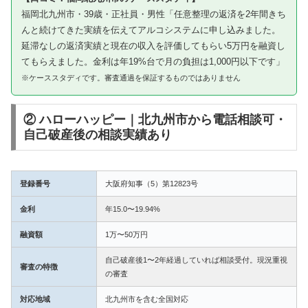
福岡北九州市・39歳・正社員・男性「任意整理の返済を2年間きち
んと続けてきた実績を伝えてアルコシステムに申し込みました。
延滞なしの返済実績と現在の収入を評価してもらい5万円を融資し
てもらえました。金利は年19%台で月の負担は1,000円以下です」
※ケーススタディです。審査通過を保証するものではありません
② ハローハッピー｜北九州市から電話相談可・
自己破産後の相談実績あり
登録番号
大阪府知事（5）第12823号
金利
年15.0〜19.94%
融資額
1万〜50万円
自己破産後1〜2年経過していれば相談受付。現況重視
審査の特徴
の審査
対応地域
北九州市を含む全国対応