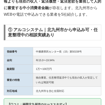
報よりも現在の収入・返済履歴・返済意欲を重視して人的
に審査する中小消費者金融
が存在します。北九州市から
WEBや電話で申込みできる業者を5社紹介します。
① アルコシステム｜北九州市から申込み可・任
意整理中の相談実績あり
登録番号
中播磨県民センター長（15）第50158号
金利
年15.0〜19.94%
融資額
1万〜100万円
独自審査。任意整理返済中でも現在の収入が安定して
審査の特徴
いれば相談可能
対応地域
北九州市を含む全国対応
【口コミ：福岡北九州市のケーススタディ】