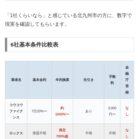
「1社くらいなら」と感じている北九州市の方に、数字で
現実を確認してもらいます。
6社基本条件比較表
金
融
手数
業者名
基本金利
年利換算
先引き
庁
料
登
録
コウコウ
約
3,000
な
ファイナ
7日20%〜
あり
1043%〜
円〜
し
ンス
推定
な
ロックス
実質不明
不明
不明
700%超
し