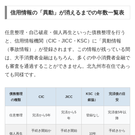
信用情報の「異動」が消えるまでの年数一覧表
任意整理・自己破産・個人再生といった債務整理を行う
と、信用情報機関（CIC・JICC・KSC）に「異動情報
（事故情報）」が登録されます。この情報が残っている間
は、大手消費者金融はもちろん、多くの中小消費者金融で
も審査を通過することができません。北九州市在住であっ
ても同様です。
債務整理
KSC（全
完済後の目
CIC
JICC
の種類
銀協）
安
完済から5
完済後5年以
任意整理
完済から5年
登録なし
年
降
手続き開始か
手続き開始
手続きから
個人再生
10年