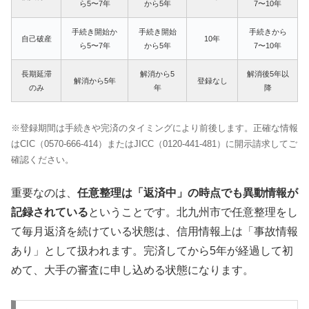
ら5〜7年
から5年
7〜10年
手続き開始か
手続き開始
手続きから
自己破産
10年
ら5〜7年
から5年
7〜10年
長期延滞
解消から5
解消後5年以
解消から5年
登録なし
のみ
年
降
※登録期間は手続きや完済のタイミングにより前後します。正確な情報
はCIC（0570-666-414）またはJICC（0120-441-481）に開示請求してご
確認ください。
重要なのは、
任意整理は「返済中」の時点でも異動情報が
記録されている
ということです。北九州市で任意整理をし
て毎月返済を続けている状態は、信用情報上は「事故情報
あり」として扱われます。完済してから5年が経過して初
めて、大手の審査に申し込める状態になります。