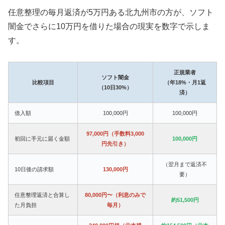
任意整理の毎月返済が5万円ある北九州市の方が、ソフト
闇金でさらに10万円を借りた場合の現実を数字で示しま
す。
正規業者
ソフト闇金
比較項目
（年18%・月1返
（10日30%）
済）
借入額
100,000円
100,000円
97,000円（手数料3,000
初回に手元に届く金額
100,000円
円先引き）
（翌月まで返済不
10日後の請求額
130,000円
要）
任意整理返済と合算し
80,000円〜（利息のみで
約51,500円
た月負担
毎月）