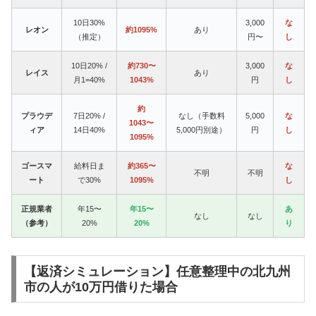
10日30%
3,000
な
レオン
約1095%
あり
（推定）
円〜
し
10日20% /
約730〜
3,000
な
レイス
あり
月1=40%
1043%
円
し
約
プラウデ
7日20% /
なし（手数料
5,000
な
1043〜
ィア
14日40%
5,000円別途）
円
し
1095%
ゴースマ
給料日ま
約365〜
な
不明
不明
ート
で30%
1095%
し
正規業者
年15〜
年15〜
あ
なし
なし
（参考）
20%
20%
り
【返済シミュレーション】任意整理中の北九州
市の人が10万円借りた場合