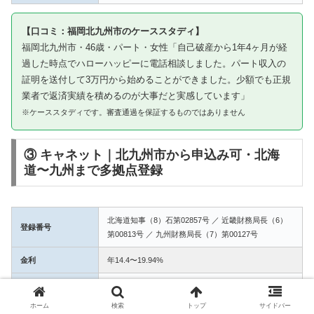
【口コミ：福岡北九州市のケーススタディ】
福岡北九州市・46歳・パート・女性「自己破産から1年4ヶ月が経
過した時点でハローハッピーに電話相談しました。パート収入の
証明を送付して3万円から始めることができました。少額でも正規
業者で返済実績を積めるのが大事だと実感しています」
※ケーススタディです。審査通過を保証するものではありません
③ キャネット｜北九州市から申込み可・北海
道〜九州まで多拠点登録
北海道知事（8）石第02857号 ／ 近畿財務局長（6）
登録番号
第00813号 ／ 九州財務局長（7）第00127号
金利
年14.4〜19.94%
融資額
1万〜50万円
ホーム
検索
トップ
サイドバー
3拠点登録の信頼性。北九州市からWEB完結で申込み