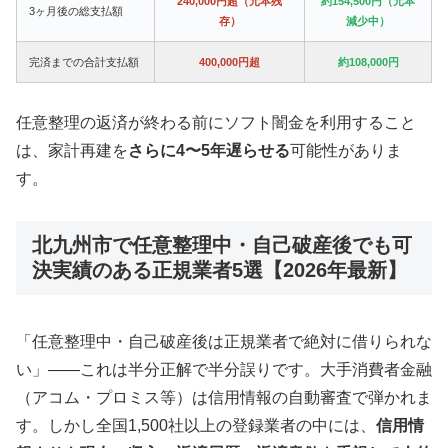
240,000円超（元本残
約154,500円（元本
3ヶ月後の総支払額
存）
減少中）
完済までの合計支払額
400,000円超
約108,000円
任意整理の返済が終わる前にソフト闇金を利用すること
は、家計再建を
さらに4〜5年遅らせる
可能性がありま
す。
北九州市で任意整理中・自己破産後でも可
決実績のある正規業者5選【2026年最新】
「任意整理中・自己破産後は正規業者で絶対に借りられな
い」——これは半分正解で半分誤りです。大手消費者金融
（アコム・プロミス等）は信用情報の自動審査で弾かれま
す。しかし全国1,500社以上の登録業者の中には、
信用情