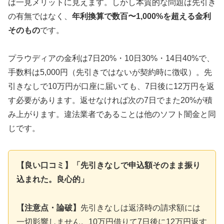
は一見メリットに見えます。しかし本質的な問題は先引き
の有無ではなく、
年利換算で数百〜1,000%を超える金利
そのもの
です。
プラウディアの金利は7日20%・10日30%・14日40%で、
手数料は5,000円（先引きではないが契約時に徴収）。先
引きなしで10万円が口座に届いても、7日後に12万円を返
す必要があります。返せなければ次の7日でまた20%が積
み上がります。違法業者であることは他のソフト闇金と同
じです。
【良い口コミ】「先引きなしで申込額そのまま振り
込まれた。良心的」
【注意点・論破】
先引きなしは返済時の請求額には
一切影響しません。10万円借りて7日後に12万円返す